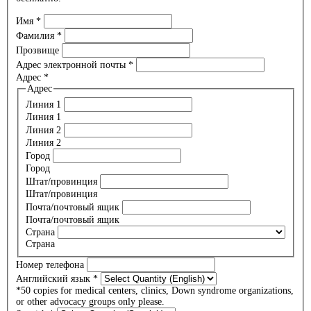
Имя
*
Фамилия
*
Прозвище
Адрес электронной почты
*
Адрес
*
Адрес
Линия 1
Линия 1
Линия 2
Линия 2
Город
Город
Штат/провинция
Штат/провинция
Почта/почтовый ящик
Почта/почтовый ящик
Страна
Страна
Номер телефона
Английский язык
*
*50 copies for medical centers, clinics, Down syndrome organizations,
or other advocacy groups only please.