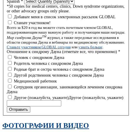
Spanish
*
*50 copies for medical centers, clinics, Down syndrome organizations,
or other advocacy groups only please.
Добавьте меня в список электронных рассылок GLOBAL
Станьте участником!
Всего за $20 в год вы можете стать почетным членом GLOBAL,
поддерживающим нашу важную работу и получающим наши награды.
TM
Мир синдрома Дауна
журнал, а также передовые исследования в
области синдрома Дауна и вебинары по медицинскому обслуживанию.
Станьте участником GLOBAL сегодня
или
узнать больше
.
Отношение к синдрому Дауна (отметьте все, что применимо)
*
Человек с синдромом Дауна
Родитель человека с синдромом Дауна
Родные брат и сестра человека с синдромом Дауна
Другой родственник человека с синдромом Дауна
Медицинский работник
Сотрудник организации, занимающейся лечением синдрома
Дауна
Другое (пожалуйста, укажите)
Другое (пожалуйста, укажите)
Отправить
ФОТОГРАФИИ И ВИДЕО