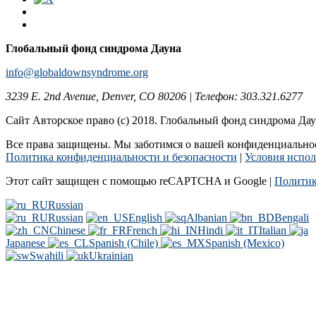
Глобальный фонд синдрома Дауна
info@globaldownsyndrome.org
3239 E. 2nd Avenue, Denver, CO 80206 | Телефон: 303.321.6277
Сайт Авторское право (c) 2018. Глобальный фонд синдрома Да
Все права защищены. Мы заботимся о вашей конфиденциальност
Политика конфиденциальности и безопасности
|
Условия испол
Этот сайт защищен с помощью reCAPTCHA и Google |
Политик
Russian
Russian
English
Albanian
Bengali
Chinese
French
Hindi
Italian
Japanese
Spanish (Chile)
Spanish (Mexico)
Swahili
Ukrainian