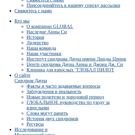
Присоединяйтесь к нашему списку рассылки
Свяжитесь с нами
Кто мы
О компании GLOBAL
Наследие Анны Си
История
Лидерство
Наша команда
Наши участники
Институт синдрома Дауна имени Линды Црник
Центр синдрома Дауна Анны и Джона Дж. Си
Клиника для взрослых "ГЛОБАЛ ПИЛОТ
О сайте
Синдром Дауна
Факты и часто задаваемые вопросы
Заблуждения и реальность
Новые родители и дородовой период
ГЛОБАЛЬНОЕ руководство по уходу за
взрослыми
Слова могут ранить
История двух синдромов
Ресурсы
Исследование и
Медицинский уход