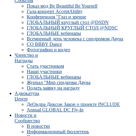
События
Показ мод Be Beautiful Be Yourself
Гала-концерт AcceptAbility
Конференция "Глаз и зрение
ГЛОБАЛЬНЫЙ круглый стол @DSDN
ГЛОБАЛЬНЫЙ КРУГЛЫЙ СТОЛ @NDSC
ГЛОБАЛЬНЫЕ вебинары
Всемирный день человека с синдромом Дауна
CO BBBY Dance
Фотографии и видео
Членство и
Награды
Стать участником
Наши участники
ГЛОБАЛЬНЫЕ вебинары
Журнал "Мир синдрома Дауна
Подать заявку на награду
Адвокатура
Центр
ДеОндра Диксон Закон о проекте INCLUDE
Annual GLOBAL DC Fly-In
Новости и
Сообщество
В новостях
Информационный бюллетень