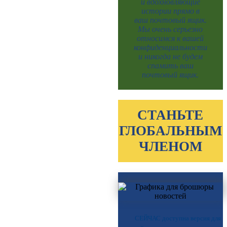
и вдохновляющие
истории прямо в
ваш почтовый ящик.
Мы очень серьезно
относимся к вашей
конфиденциальности
и никогда не будем
спамить ваш
почтовый ящик.
СТАНЬТЕ
ГЛОБАЛЬНЫМ
ЧЛЕНОМ
СЕЙЧАС доступна версия для