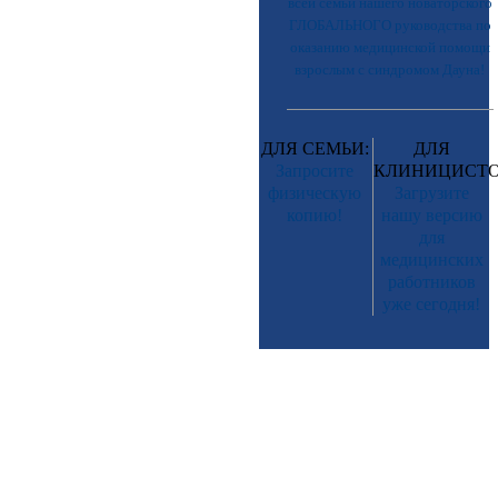
всей семьи нашего новаторского
ГЛОБАЛЬНОГО руководства по
оказанию медицинской помощи
взрослым с синдромом Дауна!
ДЛЯ СЕМЬИ:
ДЛЯ
Запросите
КЛИНИЦИСТО
физическую
Загрузите
копию!
нашу версию
для
медицинских
работников
уже сегодня!