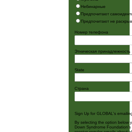
Небинарные
Предпочитают самоидент
Предпочитают не раскры
Номер телефона
Этническая принадлежность
State
Страна
Sign Up for GLOBAL's emailing 
By selecting the option below y
Down Syndrome Foundation's m
receive regular emails about al