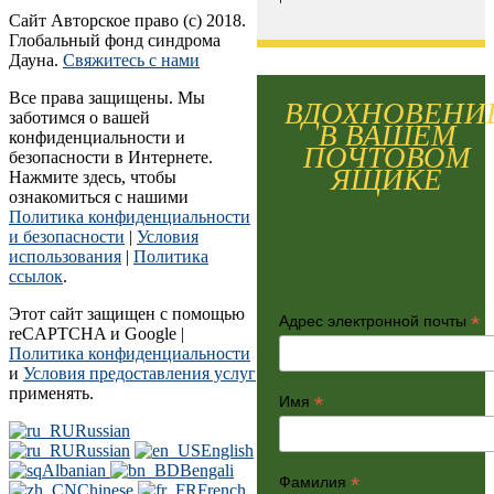
Сайт Авторское право (c) 2018.
Глобальный фонд синдрома
Дауна.
Свяжитесь с нами
Все права защищены. Мы
ВДОХНОВЕНИ
заботимся о вашей
В ВАШЕМ
конфиденциальности и
ПОЧТОВОМ
безопасности в Интернете.
ЯЩИКЕ
Нажмите здесь, чтобы
ознакомиться с нашими
Политика конфиденциальности
и безопасности
|
Условия
использования
|
Политика
ссылок
.
Этот сайт защищен с помощью
*
Адрес электронной почты
reCAPTCHA и Google |
Политика конфиденциальности
и
Условия предоставления услуг
применять.
*
Имя
Russian
Russian
English
Albanian
Bengali
*
Фамилия
Chinese
French