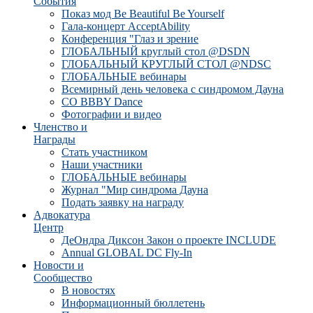
События
Показ мод Be Beautiful Be Yourself
Гала-концерт AcceptAbility
Конференция "Глаз и зрение
ГЛОБАЛЬНЫЙ круглый стол @DSDN
ГЛОБАЛЬНЫЙ КРУГЛЫЙ СТОЛ @NDSC
ГЛОБАЛЬНЫЕ вебинары
Всемирный день человека с синдромом Дауна
CO BBBY Dance
Фотографии и видео
Членство и
Награды
Стать участником
Наши участники
ГЛОБАЛЬНЫЕ вебинары
Журнал "Мир синдрома Дауна
Подать заявку на награду
Адвокатура
Центр
ДеОндра Диксон Закон о проекте INCLUDE
Annual GLOBAL DC Fly-In
Новости и
Сообщество
В новостях
Информационный бюллетень