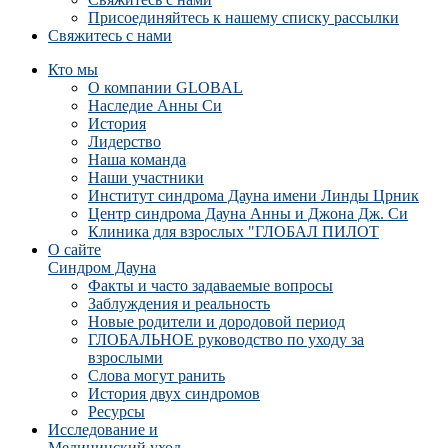
Присоединяйтесь к нашему списку рассылки
Свяжитесь с нами
Кто мы
О компании GLOBAL
Наследие Анны Си
История
Лидерство
Наша команда
Наши участники
Институт синдрома Дауна имени Линды Црник
Центр синдрома Дауна Анны и Джона Дж. Си
Клиника для взрослых "ГЛОБАЛ ПИЛОТ
О сайте
Синдром Дауна
Факты и часто задаваемые вопросы
Заблуждения и реальность
Новые родители и дородовой период
ГЛОБАЛЬНОЕ руководство по уходу за
взрослыми
Слова могут ранить
История двух синдромов
Ресурсы
Исследование и
Медицинский уход