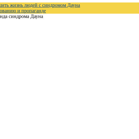
шить жизнь людей с синдромом Дауна
зованию и пропаганде