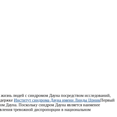
ь жизнь людей с синдромом Дауна посредством исследований,
ддержке
Институт синдрома Дауна имени Линды Црник
Первый
м Дауна. Поскольку синдром Дауна является наименее
равления тревожной диспропорции в национальном