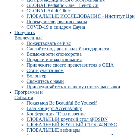
GLOBAL Pediatric Care - Центр Си
GLOBAL Adult Clinic
ГЛОБАЛЬНЫЕ ИССЛЕДОВАНИЯ - Институт Црн
Почему исследования важны
COVID-19 и синдром Дауна
Получить
Вовлеченные
Пожертвовать сейчас
Сделайте подарок в знак благодарности
Возможности спонсорства
Подарки и пожертвования
Привлеките своего представителя в США
Стать участником
Волонтер
Свяжитесь с нами
Присоединяйтесь к нашему списку рассылки
Программы и
События
Показ мод Be Beautiful Be Yourself
Гала-концерт AcceptAbility
Конференция "Глаз и зрение
ГЛОБАЛЬНЫЙ круглый стол @DSDN
ГЛОБАЛЬНЫЙ КРУГЛЫЙ СТОЛ @NDSC
ГЛОБАЛЬНЫЕ вебинары