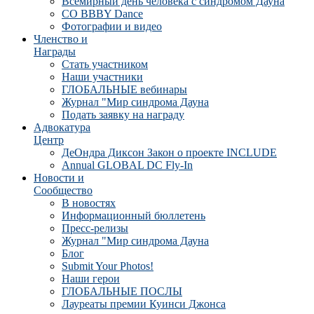
Всемирный день человека с синдромом Дауна
CO BBBY Dance
Фотографии и видео
Членство и
Награды
Стать участником
Наши участники
ГЛОБАЛЬНЫЕ вебинары
Журнал "Мир синдрома Дауна
Подать заявку на награду
Адвокатура
Центр
ДеОндра Диксон Закон о проекте INCLUDE
Annual GLOBAL DC Fly-In
Новости и
Сообщество
В новостях
Информационный бюллетень
Пресс-релизы
Журнал "Мир синдрома Дауна
Блог
Submit Your Photos!
Наши герои
ГЛОБАЛЬНЫЕ ПОСЛЫ
Лауреаты премии Куинси Джонса