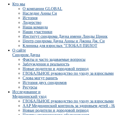
Кто мы
О компании GLOBAL
Наследие Анны Си
История
Лидерство
Наша команда
Наши участники
Институт синдрома Дауна имени Линды Црник
Центр синдрома Дауна Анны и Джона Дж. Си
Клиника для взрослых "ГЛОБАЛ ПИЛОТ
О сайте
Синдром Дауна
Факты и часто задаваемые вопросы
Заблуждения и реальность
Новые родители и дородовой период
ГЛОБАЛЬНОЕ руководство по уходу за взрослыми
Слова могут ранить
История двух синдромов
Ресурсы
Исследование и
Медицинский уход
ГЛОБАЛЬНОЕ руководство по уходу за взрослыми
AAP Медицинский контроль за здоровьем детей - Н
Новые родители и дородовой период
Центры медицинского обслуживания