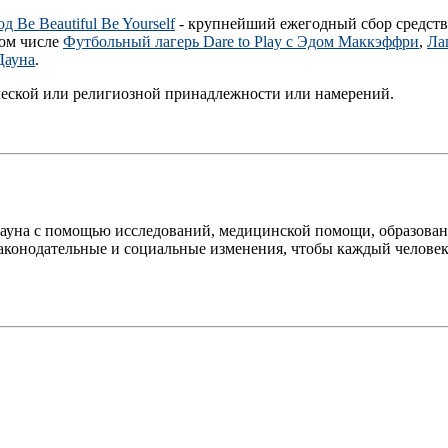
д Be Beautiful Be Yourself
- крупнейший ежегодный сбор средств
том числе
Футбольный лагерь Dare to Play с Эдом Маккэффри
,
Ла
Дауна
.
еской или религиозной принадлежности или намерений.
Дауна с помощью исследований, медицинской помощи, образован
законодательные и социальные изменения, чтобы каждый челове