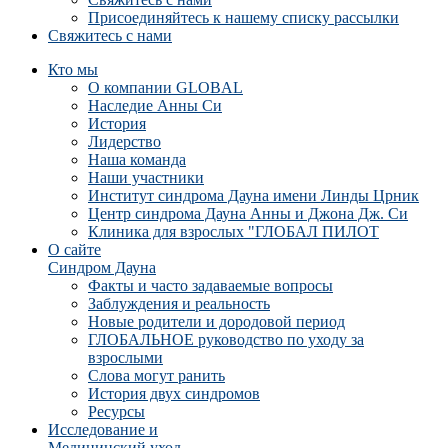
Присоединяйтесь к нашему списку рассылки
Свяжитесь с нами
Кто мы
О компании GLOBAL
Наследие Анны Си
История
Лидерство
Наша команда
Наши участники
Институт синдрома Дауна имени Линды Црник
Центр синдрома Дауна Анны и Джона Дж. Си
Клиника для взрослых "ГЛОБАЛ ПИЛОТ
О сайте
Синдром Дауна
Факты и часто задаваемые вопросы
Заблуждения и реальность
Новые родители и дородовой период
ГЛОБАЛЬНОЕ руководство по уходу за
взрослыми
Слова могут ранить
История двух синдромов
Ресурсы
Исследование и
Медицинский уход