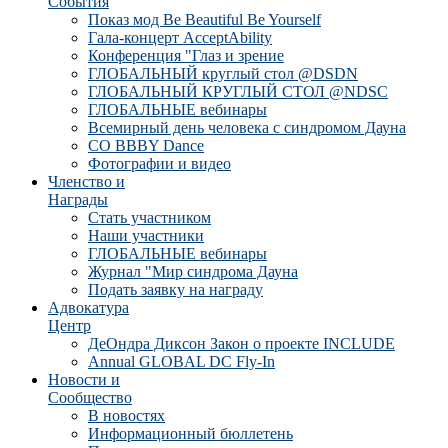
События
Показ мод Be Beautiful Be Yourself
Гала-концерт AcceptAbility
Конференция "Глаз и зрение
ГЛОБАЛЬНЫЙ круглый стол @DSDN
ГЛОБАЛЬНЫЙ КРУГЛЫЙ СТОЛ @NDSC
ГЛОБАЛЬНЫЕ вебинары
Всемирный день человека с синдромом Дауна
CO BBBY Dance
Фотографии и видео
Членство и
Награды
Стать участником
Наши участники
ГЛОБАЛЬНЫЕ вебинары
Журнал "Мир синдрома Дауна
Подать заявку на награду
Адвокатура
Центр
ДеОндра Диксон Закон о проекте INCLUDE
Annual GLOBAL DC Fly-In
Новости и
Сообщество
В новостях
Информационный бюллетень