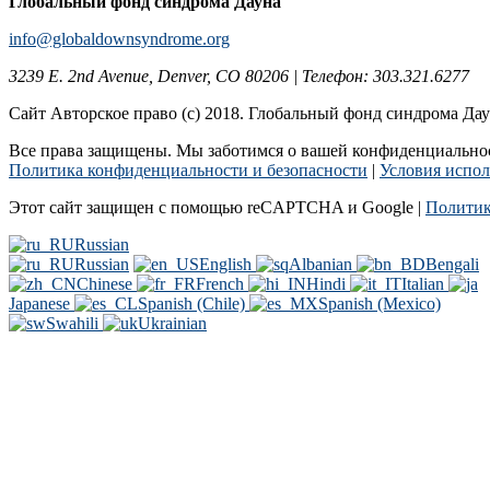
Глобальный фонд синдрома Дауна
info@globaldownsyndrome.org
3239 E. 2nd Avenue, Denver, CO 80206 | Телефон: 303.321.6277
Сайт Авторское право (c) 2018. Глобальный фонд синдрома Да
Все права защищены. Мы заботимся о вашей конфиденциальност
Политика конфиденциальности и безопасности
|
Условия испол
Этот сайт защищен с помощью reCAPTCHA и Google |
Политик
Russian
Russian
English
Albanian
Bengali
Chinese
French
Hindi
Italian
Japanese
Spanish (Chile)
Spanish (Mexico)
Swahili
Ukrainian