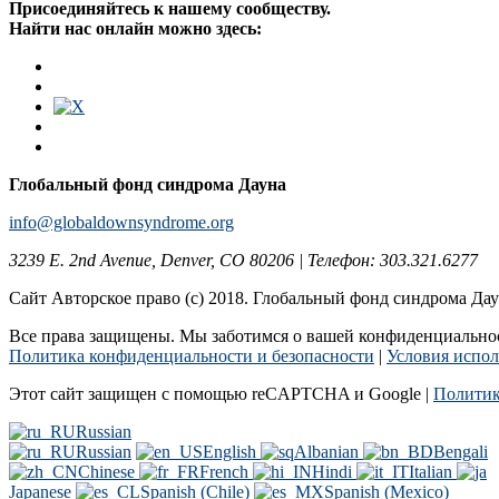
Присоединяйтесь к нашему сообществу.
Найти нас онлайн можно здесь:
Глобальный фонд синдрома Дауна
info@globaldownsyndrome.org
3239 E. 2nd Avenue, Denver, CO 80206 | Телефон: 303.321.6277
Сайт Авторское право (c) 2018. Глобальный фонд синдрома Да
Все права защищены. Мы заботимся о вашей конфиденциальност
Политика конфиденциальности и безопасности
|
Условия испол
Этот сайт защищен с помощью reCAPTCHA и Google |
Политик
Russian
Russian
English
Albanian
Bengali
Chinese
French
Hindi
Italian
Japanese
Spanish (Chile)
Spanish (Mexico)