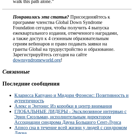
walk this path alone.”
Понравилась эта статья?
Присоединяйтесь к
программе членства Global Down Syndrome
Foundation сегодня, чтобы получить 4 выпуска
ежеквартального издания, отмеченного наградами,
а также доступ к 4 сезонным образовательным
сериям вебинаров и право подавать заявки на
гранты Global на трудоустройство и образование.
Зарегистрируйтесь сегодня на сайте
downsyndromeworld.org
!
Связанные
Последние сообщения
Кларисса Капуано и Мидори Фрэнсис: Позитивность и
аутентичность
Алекс и Энтони: Из коробки в центр внимания
ГЛОБАЛЬНЫЕ ЛИДЕРЫ - Эксклюзивное интервью с
Эрин Сюэльман, исполнительным директором
Ассоциации синдрома Дауна Большого Сент-Луиса
Апноэ сна в течение всей жизни у людей с синдромом
Дауна