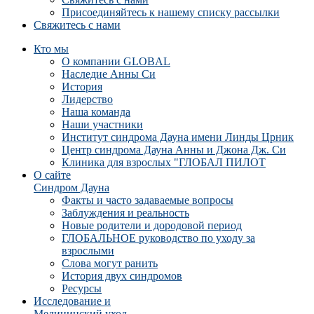
Присоединяйтесь к нашему списку рассылки
Свяжитесь с нами
Кто мы
О компании GLOBAL
Наследие Анны Си
История
Лидерство
Наша команда
Наши участники
Институт синдрома Дауна имени Линды Црник
Центр синдрома Дауна Анны и Джона Дж. Си
Клиника для взрослых "ГЛОБАЛ ПИЛОТ
О сайте
Синдром Дауна
Факты и часто задаваемые вопросы
Заблуждения и реальность
Новые родители и дородовой период
ГЛОБАЛЬНОЕ руководство по уходу за
взрослыми
Слова могут ранить
История двух синдромов
Ресурсы
Исследование и
Медицинский уход