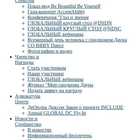
События
Показ мод Be Beautiful Be Yourself
Гала-концерт AcceptAbility
Конференция "Глаз и зрение
ГЛОБАЛЬНЫЙ круглый стол @DSDN
ГЛОБАЛЬНЫЙ КРУГЛЫЙ СТОЛ @NDSC
ГЛОБАЛЬНЫЕ вебинары
Всемирный день человека с синдромом Дауна
CO BBBY Dance
Фотографии и видео
Членство и
Награды
Стать участником
Наши участники
ГЛОБАЛЬНЫЕ вебинары
Журнал "Мир синдрома Дауна
Подать заявку на награду
Адвокатура
Центр
ДеОндра Диксон Закон о проекте INCLUDE
Annual GLOBAL DC Fly-In
Новости и
Сообщество
В новостях
Информационный бюллетень