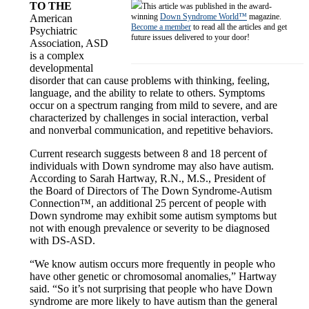
TO THE
This article was published in the award-
winning
Down Syndrome World™
magazine.
American
Become a member
to read all the articles and get
Psychiatric
future issues delivered to your door!
Association, ASD
is a complex
developmental
disorder that can cause problems with thinking, feeling,
language, and the ability to relate to others. Symptoms
occur on a spectrum ranging from mild to severe, and are
characterized by challenges in social interaction, verbal
and nonverbal communication, and repetitive behaviors.
Current research suggests between 8 and 18 percent of
individuals with Down syndrome may also have autism.
According to Sarah Hartway, R.N., M.S., President of
the Board of Directors of The Down Syndrome-Autism
Connection™, an additional 25 percent of people with
Down syndrome may exhibit some autism symptoms but
not with enough prevalence or severity to be diagnosed
with DS-ASD.
“We know autism occurs more frequently in people who
have other genetic or chromosomal anomalies,” Hartway
said. “So it’s not surprising that people who have Down
syndrome are more likely to have autism than the general