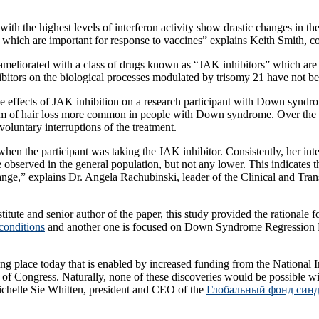
th the highest levels of interferon activity show drastic changes in the
 which are important for response to vaccines” explains Keith Smith, co
e ameliorated with a class of drugs known as “JAK inhibitors” which ar
ibitors on the biological processes modulated by trisomy 21 have not be
the effects of JAK inhibition on a research participant with Down syndr
orm of hair loss more common in people with Down syndrome. Over the cou
oluntary interruptions of the treatment.
hen the participant was taking the JAK inhibitor. Consistently, her in
served in the general population, but not any lower. This indicates tha
e,” explains Dr. Angela Rachubinski, leader of the Clinical and Transl
itute and senior author of the paper, this study provided the rationale 
conditions
and another one is focused on Down Syndrome Regression Dis
king place today that is enabled by increased funding from the National
f Congress. Naturally, none of these discoveries would be possible witho
Michelle Sie Whitten, president and CEO of the
Глобальный фонд синд