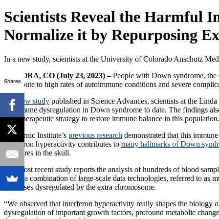
Scientists Reveal the Harmful
Normalize it by Repurposing Ex
In a new study, scientists at the University of Colorado Anschutz Me
AURORA, CO (July 23, 2023) –
People with Down syndrome, the c
Shares
contribute to high rates of autoimmune conditions and severe complica
In a
new study
published in Science Advances, scientists at the Lind
of immune dysregulation in Down syndrome to date. The findings als
for a therapeutic strategy to restore immune balance in this population
The Crnic Institute’s
previous research
demonstrated that this immune d
interferon hyperactivity contributes to
many hallmarks of Down syndr
structures in the skull.
The most recent study reports the analysis of hundreds of blood sampl
Using a combination of large-scale data technologies, referred to as 
processes dysregulated by the extra chromosome.
“We observed that interferon hyperactivity really shapes the biology 
dysregulation of important growth factors, profound metabolic changes