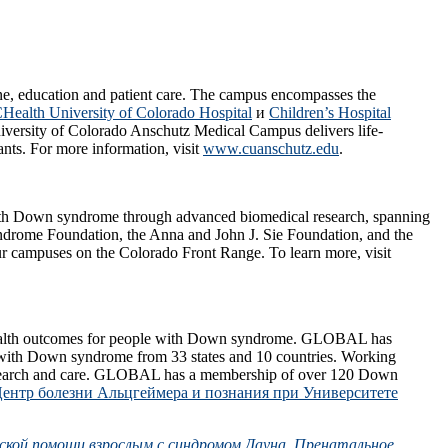
ine, education and patient care. The campus encompasses the
Health University of Colorado Hospital
и
Children’s Hospital
University of Colorado Anschutz Medical Campus delivers life-
ants. For more information, visit
www.cuanschutz.edu
.
 with Down syndrome through advanced biomedical research, spanning
Syndrome Foundation, the Anna and John J. Sie Foundation, and the
ur campuses on the Colorado Front Range. To learn more, visit
 health outcomes for people with Down syndrome. GLOBAL has
ts with Down syndrome from 33 states and 10 countries. Working
 research and care. GLOBAL has a membership of over 120 Down
ентр болезни Альцгеймера и познания при Университете
ской помощи взрослым с синдромом Дауна
,
Пренатальное