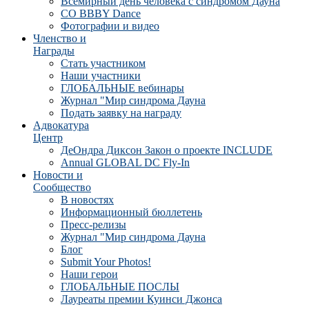
Всемирный день человека с синдромом Дауна
CO BBBY Dance
Фотографии и видео
Членство и
Награды
Стать участником
Наши участники
ГЛОБАЛЬНЫЕ вебинары
Журнал "Мир синдрома Дауна
Подать заявку на награду
Адвокатура
Центр
ДеОндра Диксон Закон о проекте INCLUDE
Annual GLOBAL DC Fly-In
Новости и
Сообщество
В новостях
Информационный бюллетень
Пресс-релизы
Журнал "Мир синдрома Дауна
Блог
Submit Your Photos!
Наши герои
ГЛОБАЛЬНЫЕ ПОСЛЫ
Лауреаты премии Куинси Джонса