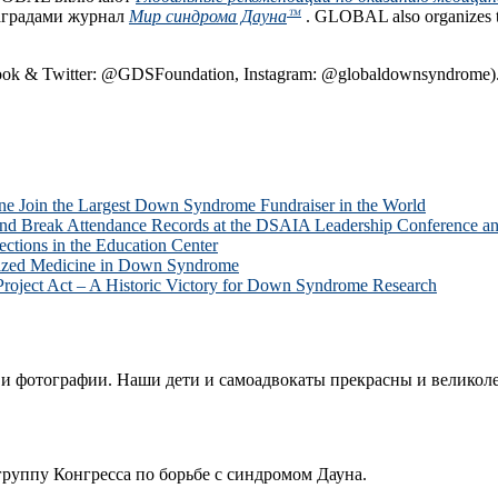
аградами журнал
Мир синдрома Дауна
. GLOBAL also organizes 
TM
ebook & Twitter: @GDSFoundation, Instagram: @globaldownsyndrome)
one Join the Largest Down Syndrome Fundraiser in the World
and Break Attendance Records at the DSAIA Leadership Conference
ions in the Education Center
alized Medicine in Down Syndrome
ject Act – A Historic Victory for Down Syndrome Research
и фотографии. Наши дети и самоадвокаты прекрасны и великол
группу Конгресса по борьбе с синдромом Дауна.