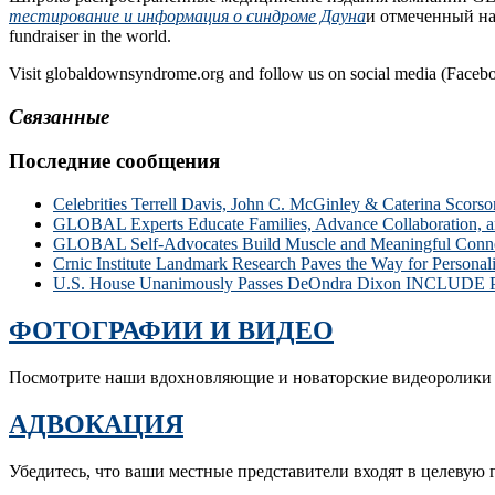
тестирование и информация о синдроме Дауна
и отмеченный н
fundraiser in the world.
Visit globaldownsyndrome.org and follow us on social media (Fac
Связанные
Последние сообщения
Celebrities Terrell Davis, John C. McGinley & Caterina Scors
GLOBAL Experts Educate Families, Advance Collaboration, 
GLOBAL Self-Advocates Build Muscle and Meaningful Connect
Crnic Institute Landmark Research Paves the Way for Person
U.S. House Unanimously Passes DeOndra Dixon INCLUDE Pro
ФОТОГРАФИИ И ВИДЕО
Посмотрите наши вдохновляющие и новаторские видеоролики 
АДВОКАЦИЯ
Убедитесь, что ваши местные представители входят в целевую 