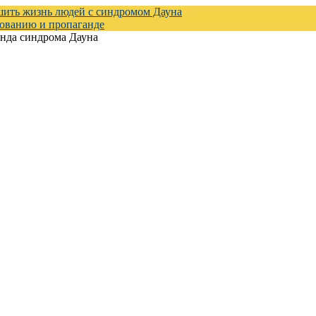
шить жизнь людей с синдромом Дауна
зованию и пропаганде