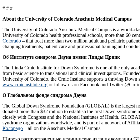
# # #
About the University of Colorado Anschutz Medical Campus
The University of Colorado Anschutz Medical Campus is a world-class 
University of Colorado health professional schools, more than 60 cent
Colorado
– that treat more than two million adult and pediatric patie
changing treatments, patient care and professional training and condu
Об Институте синдрома Дауна имени Линды Црник
The Linda Crnic Institute for Down Syndrome is one of the only acad
from basic science to translational and clinical investigations. Fou
University of Colorado, the Crnic Institute supports a thriving Down
www.crnicinstitute.org
or follow us on Facebook and Twitter @CrnicI
О Глобальном фонде синдрома Дауна
The Global Down Syndrome Foundation (GLOBAL) is the largest non-
donated more than $32 million to establish the first Down syndrome r
closely with Congress and the National Institutes of Health, GLOB
syndrome organizations worldwide, and is part of a network of Affilia
Колорадо
– all on the Anschutz Medical Campus.
Широко распространенные медицинские издания компании 