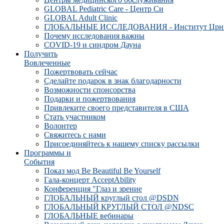
GLOBAL Pediatric Care - Центр Си
GLOBAL Adult Clinic
ГЛОБАЛЬНЫЕ ИССЛЕДОВАНИЯ - Институт Црн
Почему исследования важны
COVID-19 и синдром Дауна
Получить
Вовлеченные
Пожертвовать сейчас
Сделайте подарок в знак благодарности
Возможности спонсорства
Подарки и пожертвования
Привлеките своего представителя в США
Стать участником
Волонтер
Свяжитесь с нами
Присоединяйтесь к нашему списку рассылки
Программы и
События
Показ мод Be Beautiful Be Yourself
Гала-концерт AcceptAbility
Конференция "Глаз и зрение
ГЛОБАЛЬНЫЙ круглый стол @DSDN
ГЛОБАЛЬНЫЙ КРУГЛЫЙ СТОЛ @NDSC
ГЛОБАЛЬНЫЕ вебинары