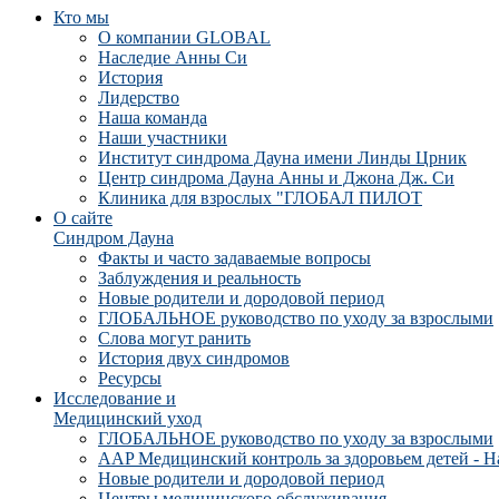
Кто мы
О компании GLOBAL
Наследие Анны Си
История
Лидерство
Наша команда
Наши участники
Институт синдрома Дауна имени Линды Црник
Центр синдрома Дауна Анны и Джона Дж. Си
Клиника для взрослых "ГЛОБАЛ ПИЛОТ
О сайте
Синдром Дауна
Факты и часто задаваемые вопросы
Заблуждения и реальность
Новые родители и дородовой период
ГЛОБАЛЬНОЕ руководство по уходу за взрослыми
Слова могут ранить
История двух синдромов
Ресурсы
Исследование и
Медицинский уход
ГЛОБАЛЬНОЕ руководство по уходу за взрослыми
AAP Медицинский контроль за здоровьем детей - Н
Новые родители и дородовой период
Центры медицинского обслуживания