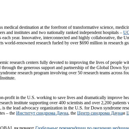
medical destination at the forefront of transformative science, medic
ers and institutes and two nationally ranked independent hospitals –
UC
nts each year. Innovative, interconnected and highly collaborative, the 
cts world-renowned research fueled by over $690 million in research gr
emic research centers fully devoted to improving the lives of people
nded through the generous support and partnership of the Global Down 
 syndrome research program involving over 50 research teams across fo
nstitute.
profit in the U.S. working to save lives and dramatically improve
esearch institute supporting over 400 scientists and over 2,200 patien
AL is the lead advocacy organization in the U.S. for Down syndrome
tes – the
Институт синдрома Дауна
, the
Центр синдрома Дауна
и
Ц
GLOBAL включают
Глобальные рекомендации по оказанию медицин