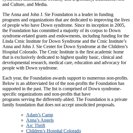
and Culture, and Media.
The Anna and John J. Sie Foundation is a leader in funding
programs and organizations that are dedicated to improving the lives
of people who have Down syndrome. Since its inception in 2005,
the Foundation has committed a majority of its corpus to Down
syndrome-related grants and endowments, including funding for the
Linda Crnic Institute for Down Syndrome and the Crnic Institute’s
Anna and John J. Sie Center for Down Syndrome at the Children’s
Hospital Colorado. The Crnic Institute is the first academic home
that is exclusively dedicated to highest quality basic, clinical and
developmental research, medical care, education and advocacy for
people with Down syndrome.
Each year, the Foundation awards support to numerous non-profits.
Below is an abbreviated list of the non-profits the Foundation has
supported in the past. The list is comprised of Down syndrome-
specific organizations and non-profits that have
programs serving the differently-abled. The Foundation is a private
family foundation that does not accept unsolicited proposals.
Adam’s Camp
Anna’s Angels
Arc Thrift
Children’s Hospital Colorado