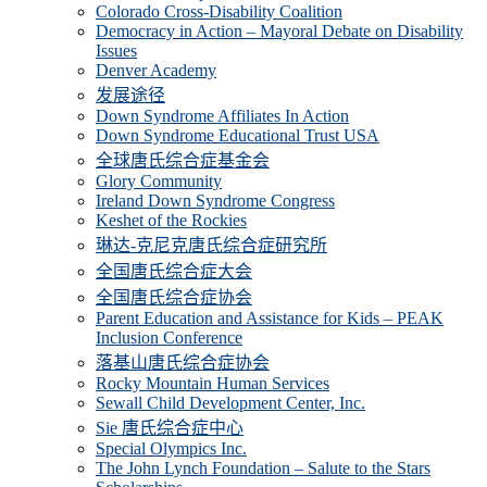
Colorado Cross-Disability Coalition
Democracy in Action – Mayoral Debate on Disability
Issues
Denver Academy
发展途径
Down Syndrome Affiliates In Action
Down Syndrome Educational Trust USA
全球唐氏综合症基金会
Glory Community
Ireland Down Syndrome Congress
Keshet of the Rockies
琳达-克尼克唐氏综合症研究所
全国唐氏综合症大会
全国唐氏综合症协会
Parent Education and Assistance for Kids – PEAK
Inclusion Conference
落基山唐氏综合症协会
Rocky Mountain Human Services
Sewall Child Development Center, Inc.
Sie 唐氏综合症中心
Special Olympics Inc.
The John Lynch Foundation – Salute to the Stars