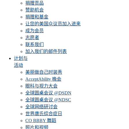
捐赠贡品
赞助机会
捐赠和基金
让您的美国众议员加入进来
成为会员
志愿者
联系我们
加入我们的邮件列表
计划与
活动
美丽做自己时装秀
AcceptAbility 晚会
眼科与视力大会
全球圆桌会议 @DSDN
全球圆桌会议 @NDSC
全球网络研讨会
世界唐氏综合症日
CO BBBY 舞蹈
照片和视频