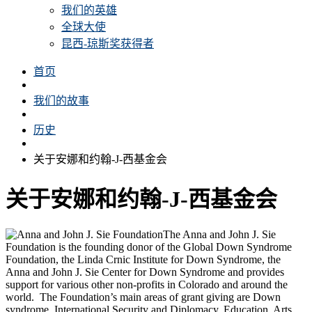
我们的英雄
全球大使
昆西-琼斯奖获得者
首页
我们的故事
历史
关于安娜和约翰-J-西基金会
关于安娜和约翰-J-西基金会
The Anna and John J. Sie
Foundation is the founding donor of the Global Down Syndrome
Foundation, the Linda Crnic Institute for Down Syndrome, the
Anna and John J. Sie Center for Down Syndrome and provides
support for various other non-profits in Colorado and around the
world. The Foundation’s main areas of grant giving are Down
syndrome, International Security and Diplomacy, Education, Arts