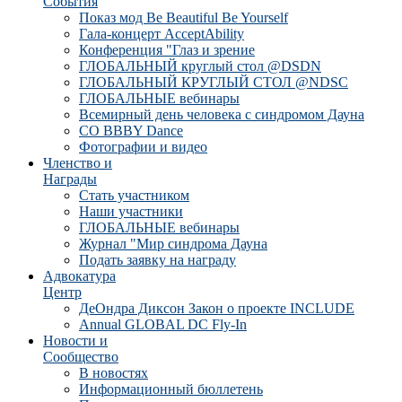
События
Показ мод Be Beautiful Be Yourself
Гала-концерт AcceptAbility
Конференция "Глаз и зрение
ГЛОБАЛЬНЫЙ круглый стол @DSDN
ГЛОБАЛЬНЫЙ КРУГЛЫЙ СТОЛ @NDSC
ГЛОБАЛЬНЫЕ вебинары
Всемирный день человека с синдромом Дауна
CO BBBY Dance
Фотографии и видео
Членство и
Награды
Стать участником
Наши участники
ГЛОБАЛЬНЫЕ вебинары
Журнал "Мир синдрома Дауна
Подать заявку на награду
Адвокатура
Центр
ДеОндра Диксон Закон о проекте INCLUDE
Annual GLOBAL DC Fly-In
Новости и
Сообщество
В новостях
Информационный бюллетень