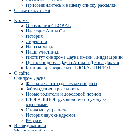
Присоединяйтесь к нашему списку рассылки
Свяжитесь с нами
Кто мы
О компании GLOBAL
Наследие Анны Си
История
Лидерство
Наша команда
Наши участники
Институт синдрома Дауна имени Линды Црник
Центр синдрома Дауна Анны и Джона Дж. Си
Клиника для взрослых "ГЛОБАЛ ПИЛОТ
О сайте
Синдром Дауна
Факты и часто задаваемые вопросы
Заблуждения и реальность
Новые родители и дородовой период
ГЛОБАЛЬНОЕ руководство по уходу за
взрослыми
Слова могут ранить
История двух синдромов
Ресурсы
Исследование и
Медицинский уход