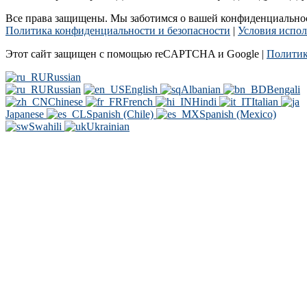
Все права защищены. Мы заботимся о вашей конфиденциальност
Политика конфиденциальности и безопасности
|
Условия испол
Этот сайт защищен с помощью reCAPTCHA и Google |
Политик
Russian
Russian
English
Albanian
Bengali
Chinese
French
Hindi
Italian
Japanese
Spanish (Chile)
Spanish (Mexico)
Swahili
Ukrainian