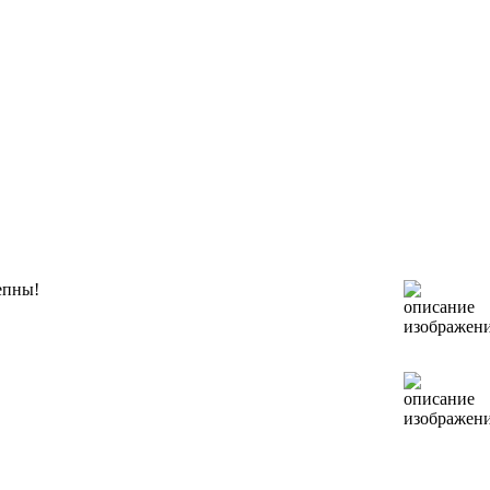
епны!