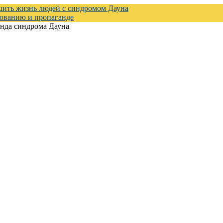
шить жизнь людей с синдромом Дауна
зованию и пропаганде