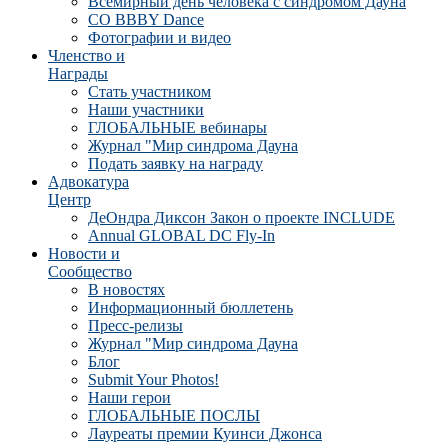
Всемирный день человека с синдромом Дауна
CO BBBY Dance
Фотографии и видео
Членство и
Награды
Стать участником
Наши участники
ГЛОБАЛЬНЫЕ вебинары
Журнал "Мир синдрома Дауна
Подать заявку на награду
Адвокатура
Центр
ДеОндра Диксон Закон о проекте INCLUDE
Annual GLOBAL DC Fly-In
Новости и
Сообщество
В новостях
Информационный бюллетень
Пресс-релизы
Журнал "Мир синдрома Дауна
Блог
Submit Your Photos!
Наши герои
ГЛОБАЛЬНЫЕ ПОСЛЫ
Лауреаты премии Куинси Джонса