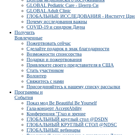
GLOBAL Pediatric Care - Центр Си
GLOBAL Adult Clinic
ГЛОБАЛЬНЫЕ ИССЛЕДОВАНИЯ - Институт Црн
Почему исследования важны
COVID-19 и синдром Дауна
Получить
Вовлеченные
Пожертвовать сейчас
Сделайте подарок в знак благодарности
Возможности спонсорства
Подарки и пожертвования
Привлеките своего представителя в США
Стать участником
Волонтер
Свяжитесь с нами
Присоединяйтесь к нашему списку рассылки
Программы и
События
Показ мод Be Beautiful Be Yourself
Гала-концерт AcceptAbility
Конференция "Глаз и зрение
ГЛОБАЛЬНЫЙ круглый стол @DSDN
ГЛОБАЛЬНЫЙ КРУГЛЫЙ СТОЛ @NDSC
ГЛОБАЛЬНЫЕ вебинары