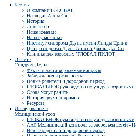
Кто мы
О компании GLOBAL
Наследие Анны Си
История
Лидерство
Наша команда
Наши участники
Институт синдрома Дауна имени Линды Црник
Центр синдрома Дауна Анны и Джона Дж. Си
Клиника для взрослых "ГЛОБАЛ ПИЛОТ
О сайте
Синдром Дауна
Факты и часто задаваемые вопросы
Заблуждения и реальность
Новые родители и дородовой период
ГЛОБАЛЬНОЕ руководство по уходу за взрослыми
Слова могут ранить
История двух синдромов
Ресурсы
Исследование и
Медицинский уход
ГЛОБАЛЬНОЕ руководство по уходу за взрослыми
AAP Медицинский контроль за здоровьем детей - Н
Новые родители и дородовой период
Центры медицинского обслуживания