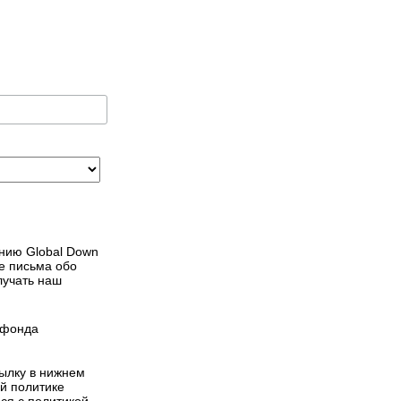
нию Global Down
е письма обо
лучать наш
 фонда
сылку в нижнем
й политике
ся с политикой