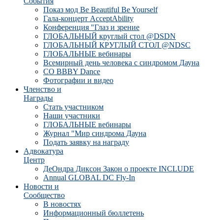
События
Показ мод Be Beautiful Be Yourself
Гала-концерт AcceptAbility
Конференция "Глаз и зрение
ГЛОБАЛЬНЫЙ круглый стол @DSDN
ГЛОБАЛЬНЫЙ КРУГЛЫЙ СТОЛ @NDSC
ГЛОБАЛЬНЫЕ вебинары
Всемирный день человека с синдромом Дауна
CO BBBY Dance
Фотографии и видео
Членство и
Награды
Стать участником
Наши участники
ГЛОБАЛЬНЫЕ вебинары
Журнал "Мир синдрома Дауна
Подать заявку на награду
Адвокатура
Центр
ДеОндра Диксон Закон о проекте INCLUDE
Annual GLOBAL DC Fly-In
Новости и
Сообщество
В новостях
Информационный бюллетень