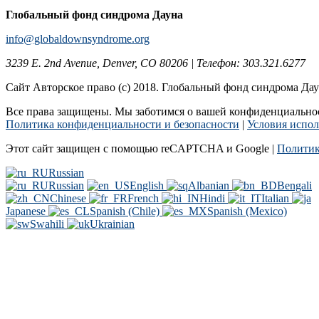
Глобальный фонд синдрома Дауна
info@globaldownsyndrome.org
3239 E. 2nd Avenue, Denver, CO 80206 | Телефон: 303.321.6277
Сайт Авторское право (c) 2018. Глобальный фонд синдрома Да
Все права защищены. Мы заботимся о вашей конфиденциальност
Политика конфиденциальности и безопасности
|
Условия испол
Этот сайт защищен с помощью reCAPTCHA и Google |
Политик
Russian
Russian
English
Albanian
Bengali
Chinese
French
Hindi
Italian
Japanese
Spanish (Chile)
Spanish (Mexico)
Swahili
Ukrainian