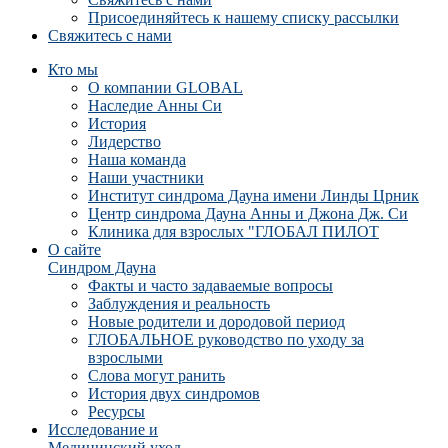
Присоединяйтесь к нашему списку рассылки
Свяжитесь с нами
Кто мы
О компании GLOBAL
Наследие Анны Си
История
Лидерство
Наша команда
Наши участники
Институт синдрома Дауна имени Линды Црник
Центр синдрома Дауна Анны и Джона Дж. Си
Клиника для взрослых "ГЛОБАЛ ПИЛОТ
О сайте
Синдром Дауна
Факты и часто задаваемые вопросы
Заблуждения и реальность
Новые родители и дородовой период
ГЛОБАЛЬНОЕ руководство по уходу за
взрослыми
Слова могут ранить
История двух синдромов
Ресурсы
Исследование и
Медицинский уход