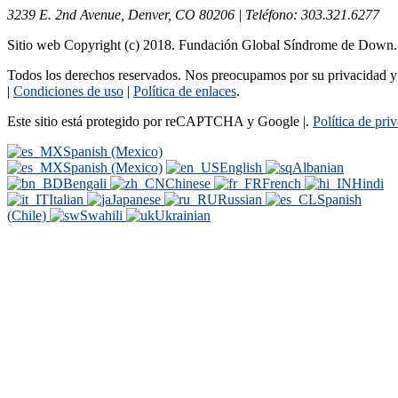
3239 E. 2nd Avenue, Denver, CO 80206 | Teléfono: 303.321.6277
Sitio web Copyright (c) 2018. Fundación Global Síndrome de Down
Todos los derechos reservados. Nos preocupamos por su privacidad y s
|
Condiciones de uso
|
Política de enlaces
.
Este sitio está protegido por reCAPTCHA y Google |.
Política de pri
Spanish (Mexico)
Spanish (Mexico)
English
Albanian
Bengali
Chinese
French
Hindi
Italian
Japanese
Russian
Spanish
(Chile)
Swahili
Ukrainian