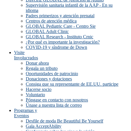
Supervisión sanitaria infantil de la AAP - En su
idioma
Padres primerizos y atención prenatal
Centros de atención médica
GLOBAL Pediatric Care - Centro Sie
GLOBAL Adult Clinic
GLOBAL Research - Instituto Crnic
¿Por qué es importante la investigación?
COVID-19 y síndrome de Down
Visite
Involucrados
Donar ahora
Regala un tributo
Oportunidades de patrocinio
Donaciones y dotaciones
Consiga que su representante de EE.UU. participe
Hacerse socio
Voluntario
Póngase en contacto con nosotros
Únase a nuestra lista de correo
Programas y
Eventos
Desfile de moda Be Beautiful Be Yourself
Gala AcceptAbility