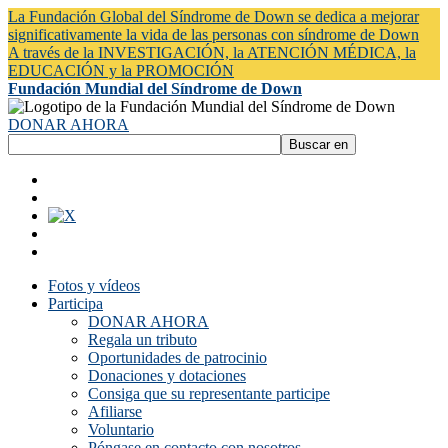
La Fundación Global del Síndrome de Down se dedica a mejorar
significativamente la vida de las personas con síndrome de Down
A través de la INVESTIGACIÓN, la ATENCIÓN MÉDICA, la
EDUCACIÓN y la PROMOCIÓN
Fundación Mundial del Síndrome de Down
DONAR AHORA
Fotos y vídeos
Participa
DONAR AHORA
Regala un tributo
Oportunidades de patrocinio
Donaciones y dotaciones
Consiga que su representante participe
Afiliarse
Voluntario
Póngase en contacto con nosotros