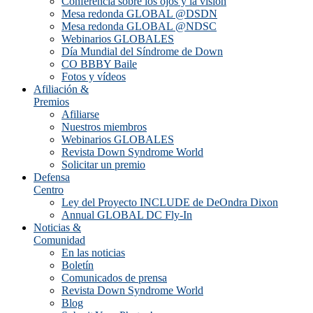
Conferencia sobre los ojos y la visión
Mesa redonda GLOBAL @DSDN
Mesa redonda GLOBAL @NDSC
Webinarios GLOBALES
Día Mundial del Síndrome de Down
CO BBBY Baile
Fotos y vídeos
Afiliación &
Premios
Afiliarse
Nuestros miembros
Webinarios GLOBALES
Revista Down Syndrome World
Solicitar un premio
Defensa
Centro
Ley del Proyecto INCLUDE de DeOndra Dixon
Annual GLOBAL DC Fly-In
Noticias &
Comunidad
En las noticias
Boletín
Comunicados de prensa
Revista Down Syndrome World
Blog