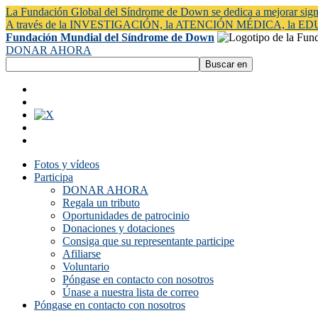
La Fundación Global del Síndrome de Down se dedica a mejorar signi
A través de la INVESTIGACIÓN, la ATENCIÓN MÉDICA, la 
Fundación Mundial del Síndrome de Down
DONAR AHORA
Fotos y vídeos
Participa
DONAR AHORA
Regala un tributo
Oportunidades de patrocinio
Donaciones y dotaciones
Consiga que su representante participe
Afiliarse
Voluntario
Póngase en contacto con nosotros
Únase a nuestra lista de correo
Póngase en contacto con nosotros