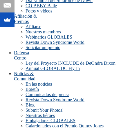
Día Mundial del Síndrome de Down
CO BBBY Baile
Fotos y vídeos
Afiliación &
Premios
Afiliarse
Nuestros miembros
Webinarios GLOBALES
Revista Down Syndrome World
Solicitar un premio
Defensa
Centro
Ley del Proyecto INCLUDE de DeOndra Dixon
Annual GLOBAL DC Fly-In
Noticias &
Comunidad
En las noticias
Boletín
Comunicados de prensa
Revista Down Syndrome World
Blog
Submit Your Photos!
Nuestros héroes
Embajadores GLOBALES
Galardonados con el Premio Quincy Jones