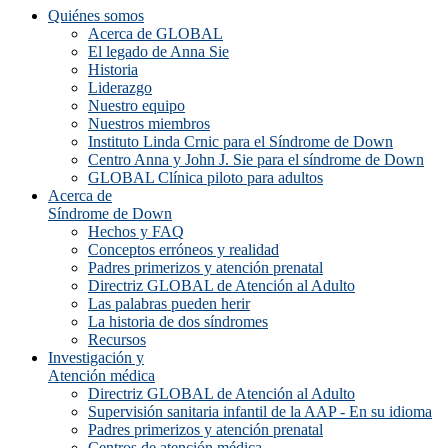
Quiénes somos
Acerca de GLOBAL
El legado de Anna Sie
Historia
Liderazgo
Nuestro equipo
Nuestros miembros
Instituto Linda Crnic para el Síndrome de Down
Centro Anna y John J. Sie para el síndrome de Down
GLOBAL Clínica piloto para adultos
Acerca de
Síndrome de Down
Hechos y FAQ
Conceptos erróneos y realidad
Padres primerizos y atención prenatal
Directriz GLOBAL de Atención al Adulto
Las palabras pueden herir
La historia de dos síndromes
Recursos
Investigación y
Atención médica
Directriz GLOBAL de Atención al Adulto
Supervisión sanitaria infantil de la AAP - En su idioma
Padres primerizos y atención prenatal
Centros de atención médica