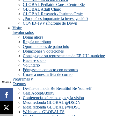
GLOBAL Pediatric Care - Centro Sie
GLOBAL Adult Clinic
GLOBAL Research - Instituto Crnic
¿Por qué es importante la investigación?
COVID-19 y síndrome de Down
Visite
Involucrados
Donar ahora
Regala un tributo
Oportunidades de patrocinio
Donaciones y dotaciones
Consiga que su representante de EE.UU. participe
Hacerse socio
Voluntario
Póngase en contacto con nosotros
Únase a nuestra lista de correo
Programas y
Shares
Eventos
Desfile de moda Be Beautiful Be Yourself
Gala AcceptAbility
Conferencia sobre los ojos y la visión
Mesa redonda GLOBAL @DSDN
Mesa redonda GLOBAL @NDSC
Webinarios GLOBALES