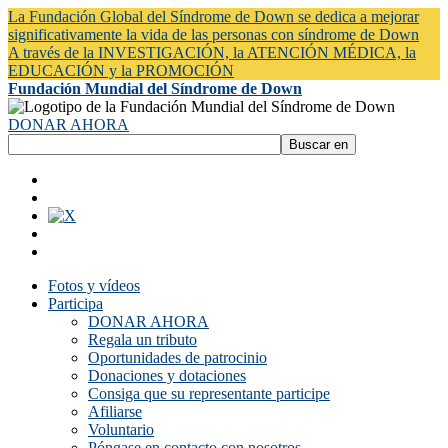
La Fundación Global del Síndrome de Down se dedica a mejorar
significativamente la vida de las personas con síndrome de Down
A través de la INVESTIGACIÓN, la ATENCIÓN MÉDICA, la
EDUCACIÓN y la PROMOCIÓN
Fundación Mundial del Síndrome de Down
DONAR AHORA
Fotos y vídeos
Participa
DONAR AHORA
Regala un tributo
Oportunidades de patrocinio
Donaciones y dotaciones
Consiga que su representante participe
Afiliarse
Voluntario
Póngase en contacto con nosotros