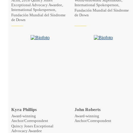
Actor, 2018 Quincy Jones
World-renowned Supermodel,
Exceptional Advocacy Awardee,
International Spokesperson,
International Spokesperson,
Fundación Mundial del Síndrome
Fundación Mundial del Síndrome
de Down
de Down
Kyra Phillips
John Roberts
Award-winning
Award-winning
Anchor/Correspondent
Anchor/Correspondent
Quincy Jones Exceptional
Advocacy Awardee