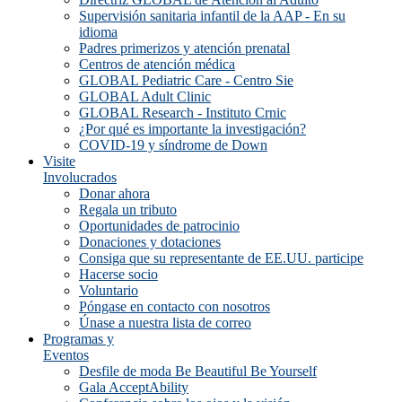
Supervisión sanitaria infantil de la AAP - En su
idioma
Padres primerizos y atención prenatal
Centros de atención médica
GLOBAL Pediatric Care - Centro Sie
GLOBAL Adult Clinic
GLOBAL Research - Instituto Crnic
¿Por qué es importante la investigación?
COVID-19 y síndrome de Down
Visite
Involucrados
Donar ahora
Regala un tributo
Oportunidades de patrocinio
Donaciones y dotaciones
Consiga que su representante de EE.UU. participe
Hacerse socio
Voluntario
Póngase en contacto con nosotros
Únase a nuestra lista de correo
Programas y
Eventos
Desfile de moda Be Beautiful Be Yourself
Gala AcceptAbility