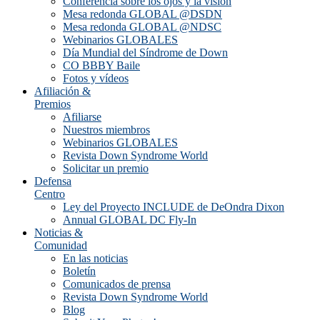
Conferencia sobre los ojos y la visión
Mesa redonda GLOBAL @DSDN
Mesa redonda GLOBAL @NDSC
Webinarios GLOBALES
Día Mundial del Síndrome de Down
CO BBBY Baile
Fotos y vídeos
Afiliación &
Premios
Afiliarse
Nuestros miembros
Webinarios GLOBALES
Revista Down Syndrome World
Solicitar un premio
Defensa
Centro
Ley del Proyecto INCLUDE de DeOndra Dixon
Annual GLOBAL DC Fly-In
Noticias &
Comunidad
En las noticias
Boletín
Comunicados de prensa
Revista Down Syndrome World
Blog