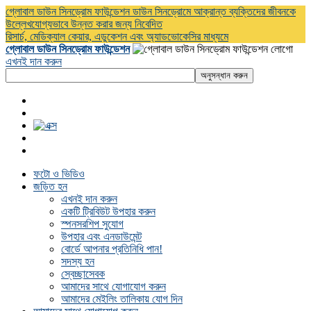
গ্লোবাল ডাউন সিনড্রোম ফাউন্ডেশন ডাউন সিনড্রোমে আক্রান্ত ব্যক্তিদের জীবনকে
উল্লেখযোগ্যভাবে উন্নত করার জন্য নিবেদিত
রিসার্চ, মেডিক্যাল কেয়ার, এডুকেশন এবং অ্যাডভোকেসির মাধ্যমে
গ্লোবাল ডাউন সিনড্রোম ফাউন্ডেশন
এখনই দান করুন
ফটো ও ভিডিও
জড়িত হন
এখনই দান করুন
একটি ট্রিবিউট উপহার করুন
স্পনসরশিপ সুযোগ
উপহার এবং এনডাউমেন্ট
বোর্ডে আপনার প্রতিনিধি পান!
সদস্য হন
স্বেচ্ছাসেবক
আমাদের সাথে যোগাযোগ করুন
আমাদের মেইলিং তালিকায় যোগ দিন