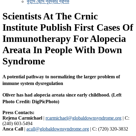
কুইন্সি জোন্স পুরস্কার প্রাপক
Scientists At The Crnic
Institute Publish First Cases Of
Immunotherapy For Alopecia
Areata In People With Down
Syndrome
A potential pathway to normalizing the larger problem of
immune system dysregulation
Oliver has had alopecia areata since early childhood. (Left
Photo Credit: DigPicPhoto)
Press Contacts:
Rejena Carmichael
|
rcarmichael@globaldownsyndrome.org
| C:
(240) 603-5494
Anca Call
|
acall@globaldownsyndrome.org
| C: (720) 320-3832