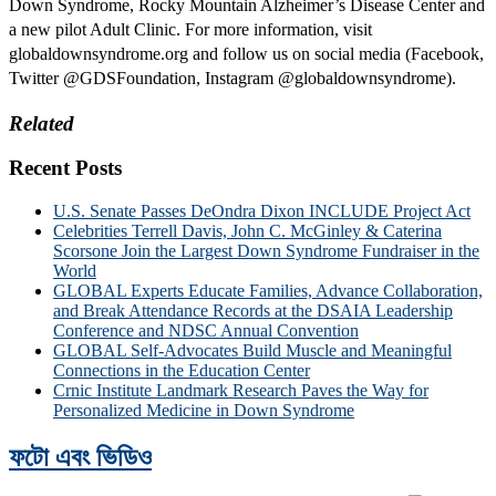
Down Syndrome, Rocky Mountain Alzheimer’s Disease Center and
a new pilot Adult Clinic. For more information, visit
globaldownsyndrome.org and follow us on social media (Facebook,
Twitter @GDSFoundation, Instagram @globaldownsyndrome).
Related
Recent Posts
U.S. Senate Passes DeOndra Dixon INCLUDE Project Act
Celebrities Terrell Davis, John C. McGinley & Caterina
Scorsone Join the Largest Down Syndrome Fundraiser in the
World
GLOBAL Experts Educate Families, Advance Collaboration,
and Break Attendance Records at the DSAIA Leadership
Conference and NDSC Annual Convention
GLOBAL Self-Advocates Build Muscle and Meaningful
Connections in the Education Center
Crnic Institute Landmark Research Paves the Way for
Personalized Medicine in Down Syndrome
ফটো এবং ভিডিও