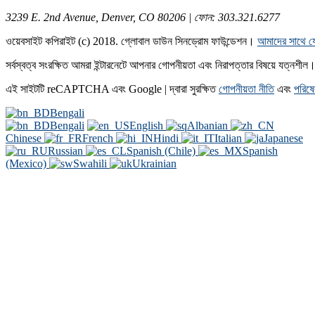
3239 E. 2nd Avenue, Denver, CO 80206 | ফোন: 303.321.6277
ওয়েবসাইট কপিরাইট (c) 2018. গ্লোবাল ডাউন সিনড্রোম ফাউন্ডেশন।
আমাদের সাথে য
সর্বস্বত্ব সংরক্ষিত আমরা ইন্টারনেটে আপনার গোপনীয়তা এবং নিরাপত্তার বিষয়ে যত্নশ
এই সাইটটি reCAPTCHA এবং Google | দ্বারা সুরক্ষিত
গোপনীয়তা নীতি
এবং
পরিষেব
Bengali
Bengali
English
Albanian
Chinese
French
Hindi
Italian
Japanese
Russian
Spanish (Chile)
Spanish
(Mexico)
Swahili
Ukrainian