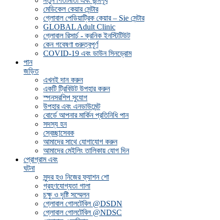
নতুন পিতামাতা এবং জন্মপূর্ব
মেডিকেল কেয়ার সেন্টার
গ্লোবাল পেডিয়াট্রিক কেয়ার – Sie সেন্টার
GLOBAL Adult Clinic
গ্লোবাল রিসার্চ - ক্রনিক ইনস্টিটিউট
কেন গবেষণা গুরুত্বপূর্ণ
COVID-19 এবং ডাউন সিনড্রোম
পান
জড়িত
এখনই দান করুন
একটি ট্রিবিউট উপহার করুন
স্পনসরশিপ সুযোগ
উপহার এবং এনডাউমেন্ট
বোর্ডে আপনার মার্কিন প্রতিনিধি পান
সদস্য হন
স্বেচ্ছাসেবক
আমাদের সাথে যোগাযোগ করুন
আমাদের মেইলিং তালিকায় যোগ দিন
প্রোগ্রাম এবং
ঘটনা
সুন্দর হও নিজের ফ্যাশন শো
গ্রহণযোগ্যতা গালা
চক্ষু ও দৃষ্টি সম্মেলন
গ্লোবাল গোলটেবিল @DSDN
গ্লোবাল গোলটেবিল @NDSC