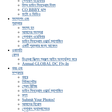
গ্লোবাল ওয়েবিনার
বিশ্ব ডাউন সিনড্রোম দিবস
CO BBBY ডান্স
ফটো ও ভিডিও
সদস্যপদ এবং
পুরস্কার
সদস্য হন
আমাদের সদস্যরা
গ্লোবাল ওয়েবিনার
ডাউন সিনড্রোম ওয়ার্ল্ড ম্যাগাজিন
একটি পুরস্কার জন্য আবেদন
ওকালতি
কেন্দ্র
ডিওন্ড্রা ডিক্সন প্রকল্প আইন অন্তর্ভুক্ত করে
Annual GLOBAL DC Fly-In
খবর এবং
সম্প্রদায়
খবরে
নিউজলেটার
প্রেস রিলিজ
ডাউন সিনড্রোম ওয়ার্ল্ড ম্যাগাজিন
ব্লগ
Submit Your Photos!
আমাদের হিরোস
গ্লোবাল অ্যাম্বাসেডর