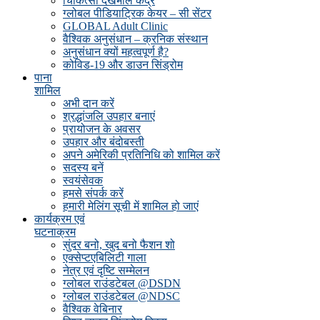
चिकित्सा देखभाल केंद्र
ग्लोबल पीडियाट्रिक केयर – सी सेंटर
GLOBAL Adult Clinic
वैश्विक अनुसंधान – क्रनिक संस्थान
अनुसंधान क्यों महत्वपूर्ण है?
कोविड-19 और डाउन सिंड्रोम
पाना
शामिल
अभी दान करें
श्रद्धांजलि उपहार बनाएं
प्रायोजन के अवसर
उपहार और बंदोबस्ती
अपने अमेरिकी प्रतिनिधि को शामिल करें
सदस्य बनें
स्वयंसेवक
हमसे संपर्क करें
हमारी मेलिंग सूची में शामिल हो जाएं
कार्यक्रम एवं
घटनाक्रम
सुंदर बनो, खुद बनो फैशन शो
एक्सेप्टएबिलिटी गाला
नेत्र एवं दृष्टि सम्मेलन
ग्लोबल राउंडटेबल @DSDN
ग्लोबल राउंडटेबल @NDSC
वैश्विक वेबिनार