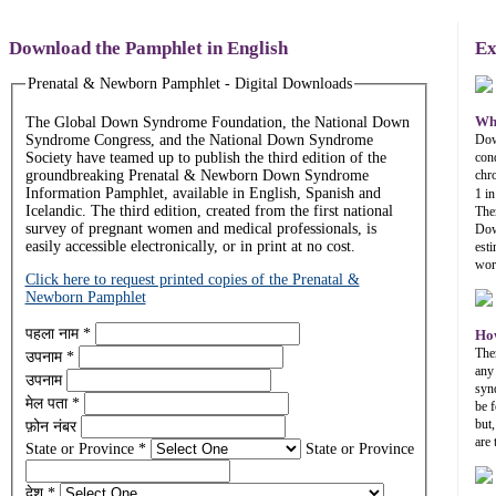
Download the Pamphlet in English
Ex
Prenatal & Newborn Pamphlet - Digital Downloads
The Global Down Syndrome Foundation, the National Down
Wh
Syndrome Congress, and the National Down Syndrome
Dow
Society have teamed up to publish the third edition of the
cond
groundbreaking Prenatal & Newborn Down Syndrome
chr
Information Pamphlet, available in English, Spanish and
1 in
Icelandic. The third edition, created from the first national
The
survey of pregnant women and medical professionals, is
Dow
easily accessible electronically, or in print at no cost.
est
worl
Click here to request printed copies of the Prenatal &
Newborn Pamphlet
पहला नाम
*
How
The
उपनाम
*
any
उपनाम
synd
मेल पता
*
be f
but,
फ़ोन नंबर
are
State or Province
*
State or Province
देश
*