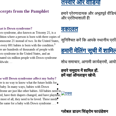
तस्वीरें और वीडियो
cerpts from the Pamphlet
हमारे प्रेरणादायक और अभूतपूर्व वीडि
और प्रतिभाशाली हैं!
वकालत
at is Down syndrome?
n syndrome, also known as Trisomy 21, is a
ition where a person is born with three copies of
सुनिश्चित करें कि आपके स्थानीय प्रति
omosome 21 instead of two. In the United States,
3
 every 691 babies is born with the condition.
हमारी मेलिंग सूची में शामि
re are hundreds of thousands of people with
n syndrome in the United States, and an
imated six million people with Down syndrome
शोध समाचार, आगामी कार्यक्रमों, आयोज
dwide. . .
हमारे समुदाय में शामिल हों.
हमें यहां ऑनलाइन खोजें:
 will Down syndrome affect my baby?
re is no way to know what the future holds for
 baby. In many ways, babies with Down
rome are just like other babies. All babies need to
ed, have their diapers changed, and have playtime,
 most of all, they need to be loved. These needs
 the same for a baby with Down syndrome . . .
ग्लोबल डाउन सिंड्रोम फाउंडेशन