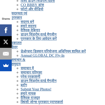
विश्व डाउन सिंड्रोम दिवस
CO BBBY डांस
फोटो और वीडियो
सदस्यता एवं
पुरस्कार
Shares
सदस्य बनें
हमारे सदस्य
वैश्विक वेबिनार
डाउन सिंड्रोम वर्ल्ड मैगज़ीन
पुरस्कार के लिए आवेदन करें
वकालत
केंद्र
डेओन्ड्रा डिक्सन परियोजना अधिनियम शामिल करें
Annual GLOBAL DC Fly-In
समाचार &
समुदाय
समाचार में
समाचार पत्रिका
प्रेस प्रकाशनी
डाउन सिंड्रोम वर्ल्ड मैगज़ीन
ब्लॉग
Submit Your Photos!
हमारे नायक
वैश्विक राजदूत
क्विंसी जोन्स पुरस्कार प्राप्तकर्ता