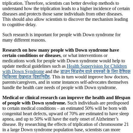
triplication. Therefore, scientists can better develop methods to
understand how the triplication leads to a higher incidence of certain
diseases and protects those same individuals from other diseases.
This should also allow scientists to discover the mechanism leading
to cognitive delay.
Such research is important for people with Down syndrome for
many different reasons.
Research on how many people with Down syndrome have
certain conditions or diseases
, or what interventions or
medications work for people with Down syndrome would help to
update medical guidelines such as
Health Supervision for Children
with Down Syndrome
and the
डाउन सिंड्रोम वाले वयस्कों के लिए वैश्विक
चिकित्सा देखभाल दिशानिर्देश
. This in turn would improve how doctors,
parents/caregivers, and in some instances self-advocates themselves
handle the health care needs of people with Down syndrome.
Medical or clinical research can improve the health and lifespan
of people with Down syndrome.
Such individuals are predisposed
to certain medical conditions – an estimated 50% will be born with
congenital heart defects, upward of 70% are estimated to have sleep
apnea, and up to 50% will have the early onset of Alzheimer’s
disease. By researching the effects of triplication of chromosome 21
in a large Down syndrome population base, scientists can more