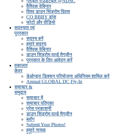
ग्लोबल राउंडटेबल @NDSC
वैश्विक वेबिनार
विश्व डाउन सिंड्रोम दिवस
CO BBBY डांस
फोटो और वीडियो
सदस्यता एवं
पुरस्कार
सदस्य बनें
हमारे सदस्य
वैश्विक वेबिनार
डाउन सिंड्रोम वर्ल्ड मैगज़ीन
पुरस्कार के लिए आवेदन करें
वकालत
केंद्र
डेओन्ड्रा डिक्सन परियोजना अधिनियम शामिल करें
Annual GLOBAL DC Fly-In
समाचार &
समुदाय
समाचार में
समाचार पत्रिका
प्रेस प्रकाशनी
डाउन सिंड्रोम वर्ल्ड मैगज़ीन
ब्लॉग
Submit Your Photos!
हमारे नायक