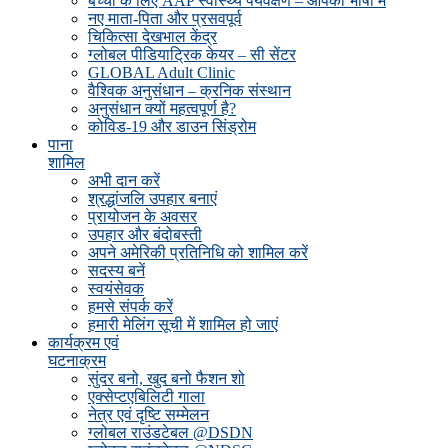
बच्चों के लिए AAP स्वास्थ्य पर्यवेक्षण – आपकी भाषा में
नए माता-पिता और प्रसवपूर्व
चिकित्सा देखभाल केंद्र
ग्लोबल पीडियाट्रिक केयर – सी सेंटर
GLOBAL Adult Clinic
वैश्विक अनुसंधान – क्रनिक संस्थान
अनुसंधान क्यों महत्वपूर्ण है?
कोविड-19 और डाउन सिंड्रोम
पाना
शामिल
अभी दान करें
श्रद्धांजलि उपहार बनाएं
प्रायोजन के अवसर
उपहार और बंदोबस्ती
अपने अमेरिकी प्रतिनिधि को शामिल करें
सदस्य बनें
स्वयंसेवक
हमसे संपर्क करें
हमारी मेलिंग सूची में शामिल हो जाएं
कार्यक्रम एवं
घटनाक्रम
सुंदर बनो, खुद बनो फैशन शो
एक्सेप्टएबिलिटी गाला
नेत्र एवं दृष्टि सम्मेलन
ग्लोबल राउंडटेबल @DSDN