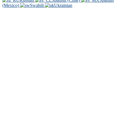
Russian
Spanish (Chile)
Spanish
(Mexico)
Swahili
Ukrainian