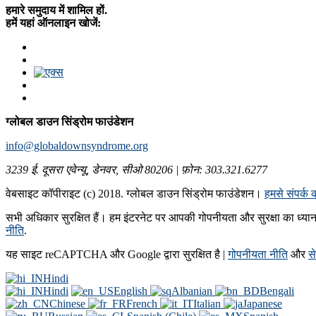
हमारे समुदाय में शामिल हों.
हमें यहां ऑनलाइन खोजें:
ग्लोबल डाउन सिंड्रोम फाउंडेशन
info@globaldownsyndrome.org
3239 ई. दूसरा एवेन्यू, डेनवर, सीओ 80206 | फ़ोन: 303.321.6277
वेबसाइट कॉपीराइट (c) 2018. ग्लोबल डाउन सिंड्रोम फाउंडेशन।
हमसे संपर्क क
सभी अधिकार सुरक्षित हैं। हम इंटरनेट पर आपकी गोपनीयता और सुरक्षा का ध्यान र
नीति
.
यह साइट reCAPTCHA और Google द्वारा सुरक्षित है |
गोपनीयता नीति
और
से
Hindi
Hindi
English
Albanian
Bengali
Chinese
French
Italian
Japanese