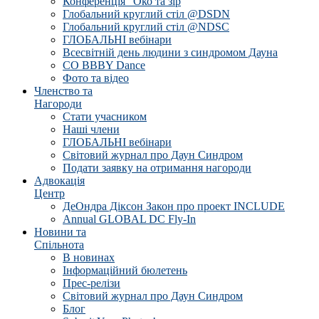
Конференція "Око та зір
Глобальний круглий стіл @DSDN
Глобальний круглий стіл @NDSC
ГЛОБАЛЬНІ вебінари
Всесвітній день людини з синдромом Дауна
CO BBBY Dance
Фото та відео
Членство та
Нагороди
Стати учасником
Наші члени
ГЛОБАЛЬНІ вебінари
Світовий журнал про Даун Синдром
Подати заявку на отримання нагороди
Адвокація
Центр
ДеОндра Діксон Закон про проект INCLUDE
Annual GLOBAL DC Fly-In
Новини та
Спільнота
В новинах
Інформаційний бюлетень
Прес-релізи
Світовий журнал про Даун Синдром
Блог