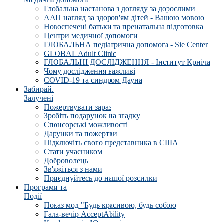
Глобальна настанова з догляду за дорослими
ААП нагляд за здоров'ям дітей - Вашою мовою
Новоспечені батьки та пренатальна підготовка
Центри медичної допомоги
ГЛОБАЛЬНА педіатрична допомога - Sie Center
GLOBAL Adult Clinic
ГЛОБАЛЬНІ ДОСЛІДЖЕННЯ - Інститут Крніча
Чому дослідження важливі
COVID-19 та синдром Дауна
Забирай.
Залучені
Пожертвувати зараз
Зробіть подарунок на згадку
Спонсорські можливості
Дарунки та пожертви
Підключіть свого представника в США
Стати учасником
Доброволець
Зв'яжіться з нами
Приєднуйтесь до нашої розсилки
Програми та
Події
Показ мод "Будь красивою, будь собою
Гала-вечір AcceptAbility