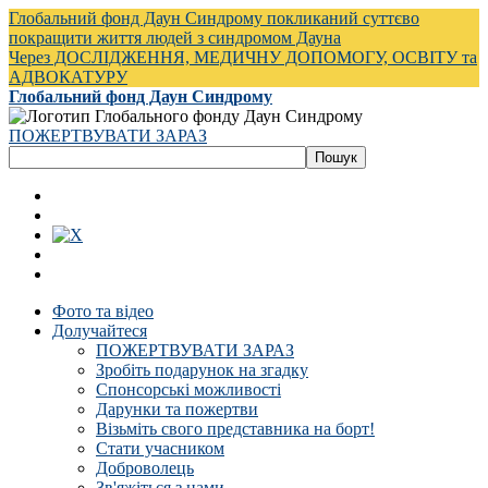
Глобальний фонд Даун Синдрому покликаний суттєво
покращити життя людей з синдромом Дауна
Через ДОСЛІДЖЕННЯ, МЕДИЧНУ ДОПОМОГУ, ОСВІТУ та
АДВОКАТУРУ
Глобальний фонд Даун Синдрому
ПОЖЕРТВУВАТИ ЗАРАЗ
Фото та відео
Долучайтеся
ПОЖЕРТВУВАТИ ЗАРАЗ
Зробіть подарунок на згадку
Спонсорські можливості
Дарунки та пожертви
Візьміть свого представника на борт!
Стати учасником
Доброволець
Зв'яжіться з нами