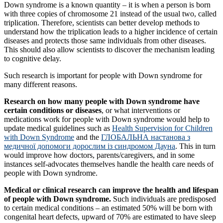
Down syndrome is a known quantity – it is when a person is born
with three copies of chromosome 21 instead of the usual two, called
triplication. Therefore, scientists can better develop methods to
understand how the triplication leads to a higher incidence of certain
diseases and protects those same individuals from other diseases.
This should also allow scientists to discover the mechanism leading
to cognitive delay.
Such research is important for people with Down syndrome for
many different reasons.
Research on how many people with Down syndrome have
certain conditions or diseases
, or what interventions or
medications work for people with Down syndrome would help to
update medical guidelines such as
Health Supervision for Children
with Down Syndrome
and the
ГЛОБАЛЬНА настанова з
медичної допомоги дорослим із синдромом Дауна
. This in turn
would improve how doctors, parents/caregivers, and in some
instances self-advocates themselves handle the health care needs of
people with Down syndrome.
Medical or clinical research can improve the health and lifespan
of people with Down syndrome.
Such individuals are predisposed
to certain medical conditions – an estimated 50% will be born with
congenital heart defects, upward of 70% are estimated to have sleep