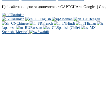
Цей сайт захищено за допомогою reCAPTCHA та Google | | Goo
Ukrainian
Ukrainian
English
Albanian
Bengali
Chinese
French
Hindi
Italian
Japanese
Russian
Spanish (Chile)
Spanish (Mexico)
Swahili