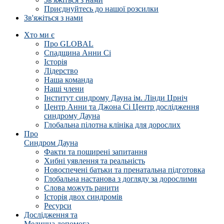
Приєднуйтесь до нашої розсилки
Зв'яжіться з нами
Хто ми є
Про GLOBAL
Спадщина Анни Сі
Історія
Лідерство
Наша команда
Наші члени
Інститут синдрому Дауна ім. Лінди Црніч
Центр Анни та Джона Сі Центр дослідження
синдрому Дауна
Глобальна пілотна клініка для дорослих
Про
Синдром Дауна
Факти та поширені запитання
Хибні уявлення та реальність
Новоспечені батьки та пренатальна підготовка
Глобальна настанова з догляду за дорослими
Слова можуть ранити
Історія двох синдромів
Ресурси
Дослідження та
Медична допомога