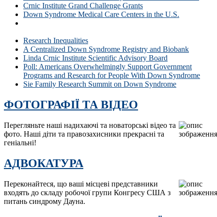
Crnic Institute Grand Challenge Grants
Down Syndrome Medical Care Centers in the U.S.
Why is Research for People with Down Syndrome
Important?
Research Inequalities
A Centralized Down Syndrome Registry and Biobank
Linda Crnic Institute Scientific Advisory Board
Poll: Americans Overwhelmingly Support Government
Programs and Research for People With Down Syndrome
Sie Family Research Summit on Down Syndrome
ФОТОГРАФІЇ ТА ВІДЕО
Перегляньте наші надихаючі та новаторські відео та
фото. Наші діти та правозахисники прекрасні та
геніальні!
АДВОКАТУРА
Переконайтеся, що ваші місцеві представники
входять до складу робочої групи Конгресу США з
питань синдрому Дауна.