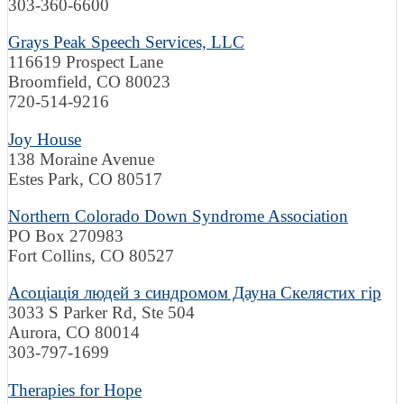
303-360-6600
Grays Peak Speech Services, LLC
116619 Prospect Lane
Broomfield, CO 80023
720-514-9216
Joy House
138 Moraine Avenue
Estes Park, CO 80517
Northern Colorado Down Syndrome Association
PO Box 270983
Fort Collins, CO 80527
Асоціація людей з синдромом Дауна Скелястих гір
3033 S Parker Rd, Ste 504
Aurora, CO 80014
303-797-1699
Therapies for Hope