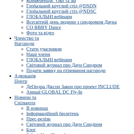
Конференція "Око та зір
Глобальний круглий стіл @DSDN
Глобальний круглий стіл @NDSC
ГЛОБАЛЬНІ вебінари
Всесвітній день людини з синдромом Дауна
CO BBBY Dance
Фото та відео
Членство та
Нагороди
Стати учасником
Наші члени
ГЛОБАЛЬНІ вебінари
Світовий журнал про Даун Синдром
Подати заявку на отримання нагороди
Адвокація
Центр
ДеОндра Діксон Закон про проект INCLUDE
Annual GLOBAL DC Fly-In
Новини та
Спільнота
В новинах
Інформаційний бюлетень
Прес-релізи
Світовий журнал про Даун Синдром
Блог