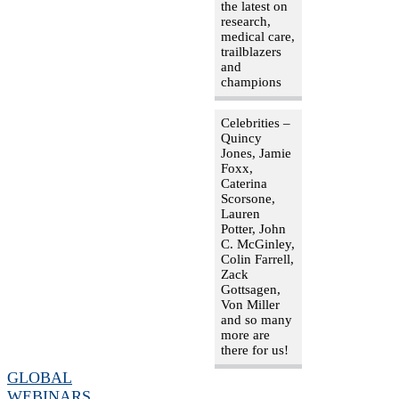
the latest on
research,
medical care,
trailblazers
and
champions
Celebrities –
Quincy
Jones, Jamie
Foxx,
Caterina
Scorsone,
Lauren
Potter, John
C. McGinley,
Colin Farrell,
Zack
Gottsagen,
Von Miller
and so many
more are
there for us!
GLOBAL
WEBINARS