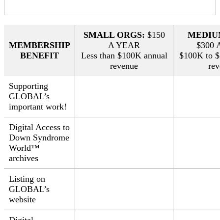
SMALL ORGS:
$150
MEDIU
MEMBERSHIP
A YEAR
$300 
BENEFIT
Less than $100K annual
$100K to 
revenue
re
Supporting
GLOBAL’s
important work!
Digital Access to
Down Syndrome
World™
archives
Listing on
GLOBAL’s
website