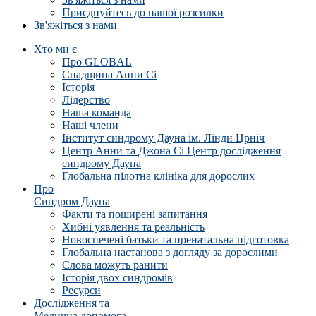
Приєднуйтесь до нашої розсилки
Зв'яжіться з нами
Хто ми є
Про GLOBAL
Спадщина Анни Сі
Історія
Лідерство
Наша команда
Наші члени
Інститут синдрому Дауна ім. Лінди Црніч
Центр Анни та Джона Сі Центр дослідження
синдрому Дауна
Глобальна пілотна клініка для дорослих
Про
Синдром Дауна
Факти та поширені запитання
Хибні уявлення та реальність
Новоспечені батьки та пренатальна підготовка
Глобальна настанова з догляду за дорослими
Слова можуть ранити
Історія двох синдромів
Ресурси
Дослідження та
Медична допомога