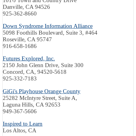
101-J Town and Country Drive
Danville, CA 94526
925-362-8660
Down Syndrome Information Alliance
5098 Foothills Boulevard, Suite 3, #464
Roseville
, CA
95747
916-658-1686
Futures Explored, Inc.
2150 John Glenn Drive, Suite 300
Concord, CA, 94520-5618
925-332-7183
GiGi's Playhouse Orange County
25282 McIntyre Street, Suite A,
Laguna Hills, CA 92653
949-367-5606
Inspired to Learn
Los Altos, CA