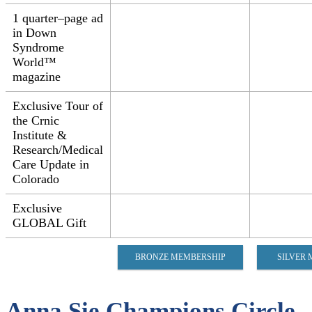
1 quarter–page ad
in Down
Syndrome
World™
magazine​
Exclusive Tour of
the Crnic
Institute &
Research/Medical
Care Update in
Colorado​
Exclusive
GLOBAL Gift​​
BRONZE MEMBERSHIP
SILVER
Anna Sie Champions Circle​