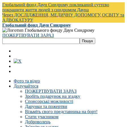
Глобальний фонд Даун Синдрому покликаний суттєво
покращити життя людей з синдромом Дауна
Через ДОСЛІДЖЕННЯ, МЕДИЧНУ ДОПОМОГУ, ОСВІТУ та
АДВОКАТУРУ
Глобальний фонд Даун Синдрому
ПОЖЕРТВУВАТИ ЗАРАЗ
Фото та відео
Долучайтеся
ПОЖЕРТВУВАТИ ЗАРАЗ
Зробіть подарунок на згадку
Спонсорські можливості
Дарунки та пожертви
Візьміть свого представника на борт!
Стати учасником
Доброволець
Зв'яжіться з нами