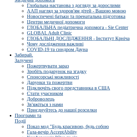
Глобальна настанова з догляду за дорослими
ААП нагляд за здоров'ям дітей - Вашою мовою
Новоспечені батьки та пренатальна підготовка
Центри медичної допомоги
ГЛОБАЛЬНА педіатрична допомога - Sie Center
GLOBAL Adult Clinic
ГЛОБАЛЬНІ ДОСЛІДЖЕННЯ - Інститут Крніча
Чому дослідження важливі
COVID-19 та синдром Дауна
Забирай.
Залучені
Пожертвувати зараз
Зробіть подарунок на згадку
Спонсорські можливості
Дарунки та пожертви
Підключіть свого представника в США
Стати учасником
Доброволець
Зв'яжіться з нами
Приєднуйтесь до нашої розсилки
Програми та
Події
Показ мод "Будь красивою, будь собою
Гала-вечір AcceptAbility