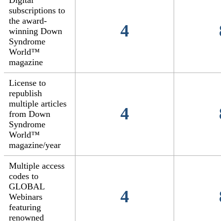
Digital
subscriptions to
the award-
4
winning Down
Syndrome
World™
magazine
License to
republish
multiple articles
4
from Down
Syndrome
World™
magazine/year
Multiple access
codes to
GLOBAL
4
Webinars
featuring
renowned