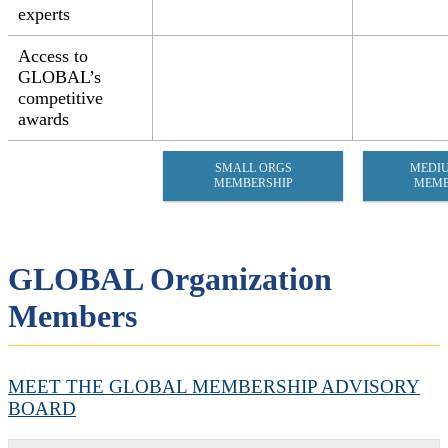
experts
Access to
GLOBAL’s
competitive
awards
SMALL ORGS
MEDI
MEMBERSHIP
MEMB
GLOBAL Organization
Members
MEET THE GLOBAL MEMBERSHIP ADVISORY
BOARD