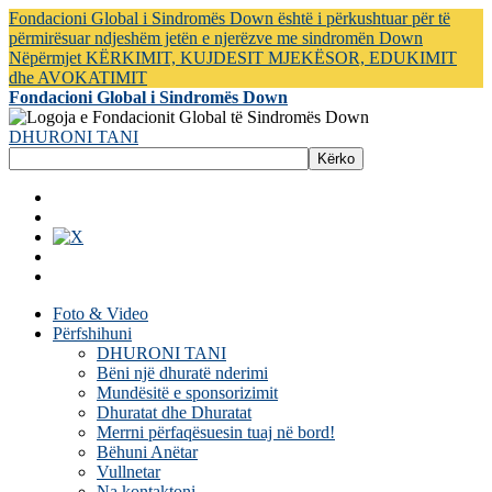
Fondacioni Global i Sindromës Down është i përkushtuar për të
përmirësuar ndjeshëm jetën e njerëzve me sindromën Down
Nëpërmjet KËRKIMIT, KUJDESIT MJEKËSOR, EDUKIMIT
dhe AVOKATIMIT
Fondacioni Global i Sindromës Down
DHURONI TANI
Foto & Video
Përfshihuni
DHURONI TANI
Bëni një dhuratë nderimi
Mundësitë e sponsorizimit
Dhuratat dhe Dhuratat
Merrni përfaqësuesin tuaj në bord!
Bëhuni Anëtar
Vullnetar
Na kontaktoni