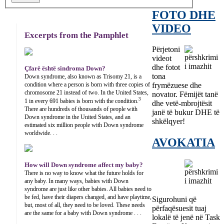
FOTO DHE
VIDEO
Excerpts from the Pamphlet
Përjetoni
videot
dhe fotot
Çfarë është sindroma Down?
tona
Down syndrome, also known as Trisomy 21, is a
condition where a person is born with three copies of
frymëzuese dhe
chromosome 21 instead of two. In the United States,
novator. Fëmijët tanë
3
1 in every 691 babies is born with the condition.
dhe vetë-mbrojtësit
There are hundreds of thousands of people with
janë të bukur DHE të
Down syndrome in the United States, and an
shkëlqyer!
estimated six million people with Down syndrome
worldwide. . .
AVOKATIA
How will Down syndrome affect my baby?
There is no way to know what the future holds for
any baby. In many ways, babies with Down
syndrome are just like other babies. All babies need to
be fed, have their diapers changed, and have playtime,
Sigurohuni që
but, most of all, they need to be loved. These needs
përfaqësuesit tuaj
are the same for a baby with Down syndrome . . .
lokalë të jenë në Task