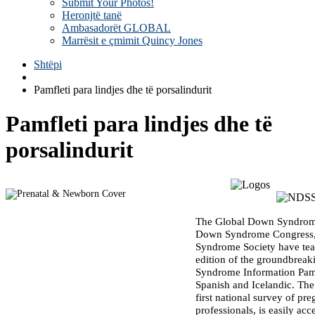
Submit Your Photos!
Heronjtë tanë
Ambasadorët GLOBAL
Marrësit e çmimit Quincy Jones
Shtëpi
Pamfleti para lindjes dhe të porsalindurit
Pamfleti para lindjes dhe të
porsalindurit
The Global Down Syndrome
Down Syndrome Congress,
Syndrome Society have team
edition of the groundbre
Syndrome Information Pamph
Spanish and Icelandic. The 
first national survey of p
professionals, is easily acce