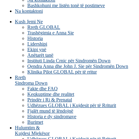
Bashkohuni me listën tonë të postimeve
Na kontaktoni
Kush Jemi Ne
Rreth GLOBAL
Trashëgimia e Anna Sie
Historia
Lidershipi
Ekipi ynë
Anëtarët tanë
Instituti Linda Crnic për Sindromën Down
Qendra Anna dhe John J. Sie për Sindromën Down
Klinika Pilot GLOBAL për të rritur
Rreth
Sindroma Down
Fakte dhe FAQ
Keqkuptime dhe realitet
Prindër i Ri & Prenatal
Udhëzues GLOBAL i Kujdesit për të Rriturit
Fjalët mund të lëndojnë
Historia e dy sindromave
Burimet
Hulumtim &
Kujdesi Mjekësor
Udhëzues GLOBAL i Kujdesit për të Rriturit