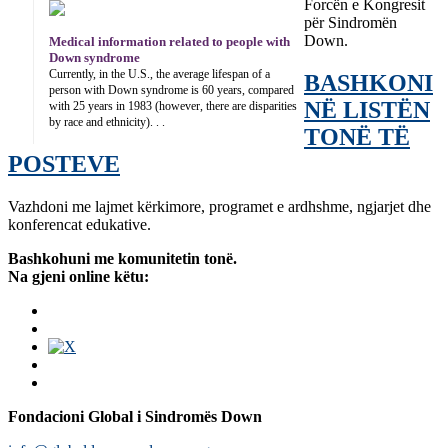
Forcën e Kongresit
për Sindromën
Down.
Medical information related to people with
Down syndrome
Currently, in the U.S., the average lifespan of a
BASHKONI
person with Down syndrome is 60 years, compared
NË LISTËN
with 25 years in 1983 (however, there are disparities
by race and ethnicity). . .
TONË TË
POSTEVE
Vazhdoni me lajmet kërkimore, programet e ardhshme, ngjarjet dhe
konferencat edukative.
Bashkohuni me komunitetin tonë.
Na gjeni online këtu:
Fondacioni Global i Sindromës Down