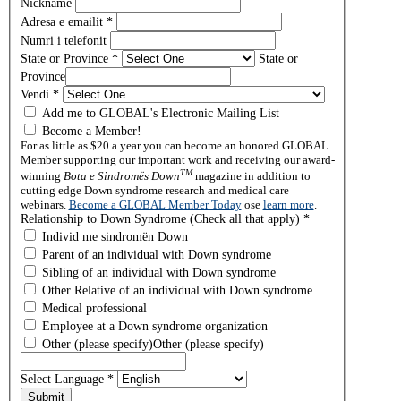
Nickname
Adresa e emailit
*
Numri i telefonit
State or Province
*
State or
Province
Vendi
*
Add me to GLOBAL's Electronic Mailing List
Become a Member!
For as little as $20 a year you can become an honored GLOBAL
Member supporting our important work and receiving our award-
TM
winning
Bota e Sindromës Down
magazine in addition to
cutting edge Down syndrome research and medical care
webinars.
Become a GLOBAL Member Today
ose
learn more
.
Relationship to Down Syndrome (Check all that apply)
*
Individ me sindromën Down
Parent of an individual with Down syndrome
Sibling of an individual with Down syndrome
Other Relative of an individual with Down syndrome
Medical professional
Employee at a Down syndrome organization
Other (please specify)
Other (please specify)
Select Language
*
Submit