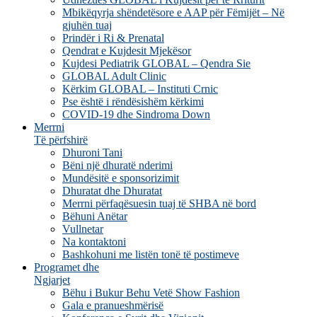
Mbikëqyrja shëndetësore e AAP për Fëmijët – Në
gjuhën tuaj
Prindër i Ri & Prenatal
Qendrat e Kujdesit Mjekësor
Kujdesi Pediatrik GLOBAL – Qendra Sie
GLOBAL Adult Clinic
Kërkim GLOBAL – Instituti Crnic
Pse është i rëndësishëm kërkimi
COVID-19 dhe Sindroma Down
Merrni
Të përfshirë
Dhuroni Tani
Bëni një dhuratë nderimi
Mundësitë e sponsorizimit
Dhuratat dhe Dhuratat
Merrni përfaqësuesin tuaj të SHBA në bord
Bëhuni Anëtar
Vullnetar
Na kontaktoni
Bashkohuni me listën tonë të postimeve
Programet dhe
Ngjarjet
Bëhu i Bukur Behu Vetë Show Fashion
Gala e pranueshmërisë