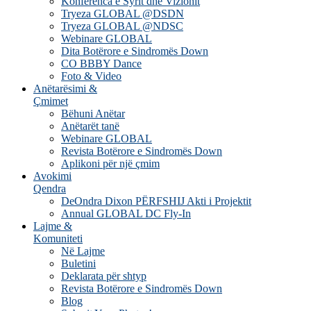
Konferenca e Syrit dhe Vizionit
Tryeza GLOBAL @DSDN
Tryeza GLOBAL @NDSC
Webinare GLOBAL
Dita Botërore e Sindromës Down
CO BBBY Dance
Foto & Video
Anëtarësimi &
Çmimet
Bëhuni Anëtar
Anëtarët tanë
Webinare GLOBAL
Revista Botërore e Sindromës Down
Aplikoni për një çmim
Avokimi
Qendra
DeOndra Dixon PËRFSHIJ Akti i Projektit
Annual GLOBAL DC Fly-In
Lajme &
Komuniteti
Në Lajme
Buletini
Deklarata për shtyp
Revista Botërore e Sindromës Down
Blog