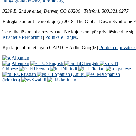
info@globaldownsyndrome.org
3239 E. 2nd Avenue, Denver, CO 80206 | Telefoni: 303.321.6277
E drejta e autorit në uebfaqe (c) 2018. The Global Down Syndrome 
Të gjitha të drejtat e rezervuara. Ne kujdesemi për privatësinë dhe sigu
Kushtet e Përdorimit
|
Politika e lidhjes
.
Kjo faqe mbrohet nga reCAPTCHA dhe Google |
Politika e privatësi
Albanian
Albanian
English
Bengali
Chinese
French
Hindi
Italian
Japanese
Russian
Spanish (Chile)
Spanish
(Mexico)
Swahili
Ukrainian