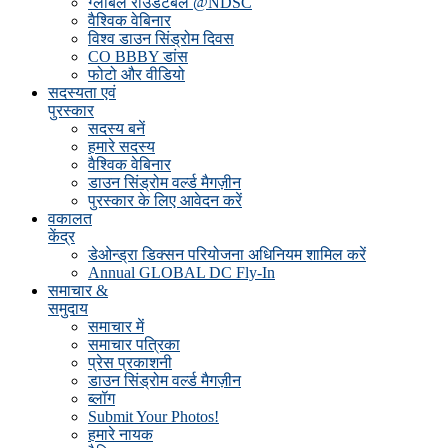
ग्लोबल राउंडटेबल @NDSC
वैश्विक वेबिनार
विश्व डाउन सिंड्रोम दिवस
CO BBBY डांस
फोटो और वीडियो
सदस्यता एवं
पुरस्कार
सदस्य बनें
हमारे सदस्य
वैश्विक वेबिनार
डाउन सिंड्रोम वर्ल्ड मैगज़ीन
पुरस्कार के लिए आवेदन करें
वकालत
केंद्र
डेओन्ड्रा डिक्सन परियोजना अधिनियम शामिल करें
Annual GLOBAL DC Fly-In
समाचार &
समुदाय
समाचार में
समाचार पत्रिका
प्रेस प्रकाशनी
डाउन सिंड्रोम वर्ल्ड मैगज़ीन
ब्लॉग
Submit Your Photos!
हमारे नायक