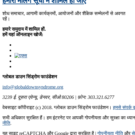
हमारी मेलिंग सूची में शामिल हो जाएं
शोध समाचार, आगामी कार्यक्रमों, आयोजनों और शैक्षिक सम्मेलनों से अवगत
रहें।
हमारे समुदाय में शामिल हों.
हमें यहां ऑनलाइन खोजें:
ग्लोबल डाउन सिंड्रोम फाउंडेशन
info@globaldownsyndrome.org
3239 ई. दूसरा एवेन्यू, डेनवर, सीओ 80206 | फ़ोन: 303.321.6277
वेबसाइट कॉपीराइट (c) 2018. ग्लोबल डाउन सिंड्रोम फाउंडेशन।
हमसे संपर्क क
सभी अधिकार सुरक्षित हैं। हम इंटरनेट पर आपकी गोपनीयता और सुरक्षा का ध्यान र
नीति
.
यह साइट reCAPTCHA और Google द्वारा सुरक्षित है |
गोपनीयता नीति
और
से