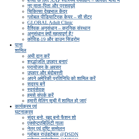
बच्चों के लिए AAP स्वास्थ्य पर्यवेक्षण – आपकी भाषा में
नए माता-पिता और प्रसवपूर्व
चिकित्सा देखभाल केंद्र
ग्लोबल पीडियाट्रिक केयर – सी सेंटर
GLOBAL Adult Clinic
वैश्विक अनुसंधान – क्रनिक संस्थान
अनुसंधान क्यों महत्वपूर्ण है?
कोविड-19 और डाउन सिंड्रोम
पाना
शामिल
अभी दान करें
श्रद्धांजलि उपहार बनाएं
प्रायोजन के अवसर
उपहार और बंदोबस्ती
अपने अमेरिकी प्रतिनिधि को शामिल करें
सदस्य बनें
स्वयंसेवक
हमसे संपर्क करें
हमारी मेलिंग सूची में शामिल हो जाएं
कार्यक्रम एवं
घटनाक्रम
सुंदर बनो, खुद बनो फैशन शो
एक्सेप्टएबिलिटी गाला
नेत्र एवं दृष्टि सम्मेलन
ग्लोबल राउंडटेबल @DSDN