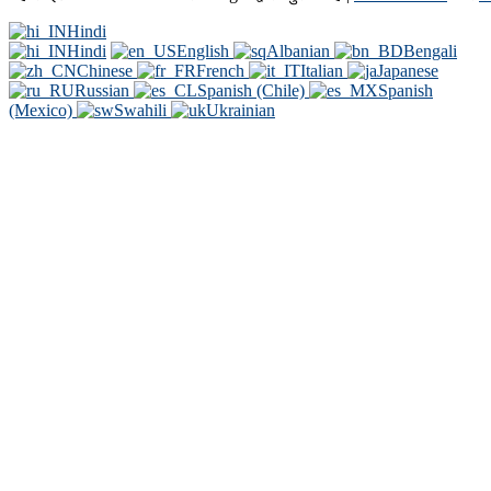
Hindi
Hindi
English
Albanian
Bengali
Chinese
French
Italian
Japanese
Russian
Spanish (Chile)
Spanish
(Mexico)
Swahili
Ukrainian