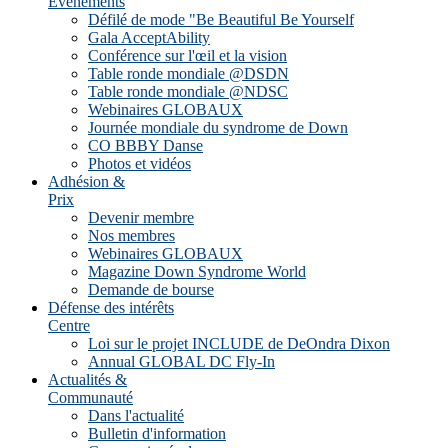
Evénements
Défilé de mode "Be Beautiful Be Yourself
Gala AcceptAbility
Conférence sur l'œil et la vision
Table ronde mondiale @DSDN
Table ronde mondiale @NDSC
Webinaires GLOBAUX
Journée mondiale du syndrome de Down
CO BBBY Danse
Photos et vidéos
Adhésion &
Prix
Devenir membre
Nos membres
Webinaires GLOBAUX
Magazine Down Syndrome World
Demande de bourse
Défense des intérêts
Centre
Loi sur le projet INCLUDE de DeOndra Dixon
Annual GLOBAL DC Fly-In
Actualités &
Communauté
Dans l'actualité
Bulletin d'information