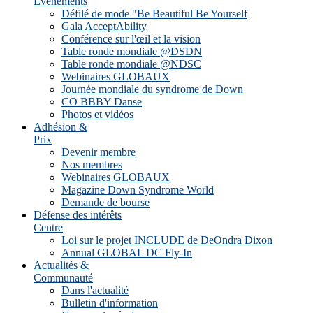
Evénements
Défilé de mode "Be Beautiful Be Yourself
Gala AcceptAbility
Conférence sur l'œil et la vision
Table ronde mondiale @DSDN
Table ronde mondiale @NDSC
Webinaires GLOBAUX
Journée mondiale du syndrome de Down
CO BBBY Danse
Photos et vidéos
Adhésion &
Prix
Devenir membre
Nos membres
Webinaires GLOBAUX
Magazine Down Syndrome World
Demande de bourse
Défense des intérêts
Centre
Loi sur le projet INCLUDE de DeOndra Dixon
Annual GLOBAL DC Fly-In
Actualités &
Communauté
Dans l'actualité
Bulletin d'information