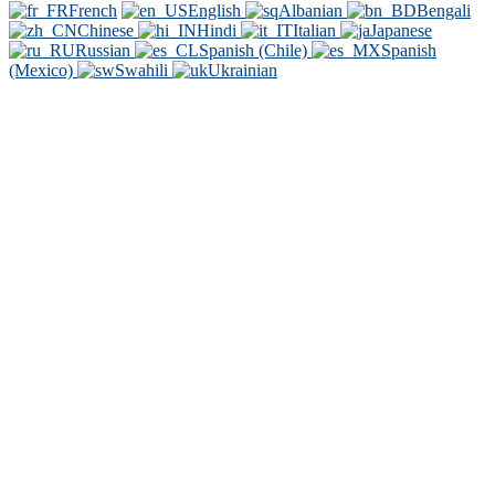
French
English
Albanian
Bengali
Chinese
Hindi
Italian
Japanese
Russian
Spanish (Chile)
Spanish
(Mexico)
Swahili
Ukrainian