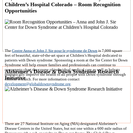
Children’s Hospital Colorado – Room Recognition
Opportunities
The
Centre Anna et John J. Sie pour le syndrome de Down
is 7,000 square
feet of beautiful, state-of-the-art space at Children’s Hospital dedicated to
patients with Down syndrome. Sponsoring a room at the Sie Center for Down
Syndrome will help ensure families and professionals can continue to
convene to chart the course of individual medical care as well as help to
Alzheimer’s Disease & Down Syndrome Research
dramatically improve the health of all people with Down syndrome through
Initiative
clinical research. For more information contact
development@globaldownsyndrome.org
.
There are 27 National Institute on Aging (NIA) designated Alzheimer’s
Disease Centers in the United States, but not one within a 600 mile radius of