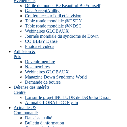
Evénements
Défilé de mode "Be Beautiful Be Yourself
Gala AcceptAbility
Conférence sur l'œil et la vision
Table ronde mondiale @DSDN
Table ronde mondiale @NDSC
Webinaires GLOBAUX
Journée mondiale du syndrome de Down
CO BBBY Danse
Photos et vidéos
Adhésion &
Prix
Devenir membre
Nos membres
Webinaires GLOBAUX
Magazine Down Syndrome World
Demande de bourse
Défense des intérêts
Centre
Loi sur le projet INCLUDE de DeOndra Dixon
Annual GLOBAL DC Fly-In
Actualités &
Communauté
Dans l'actualité
Bulletin d'information