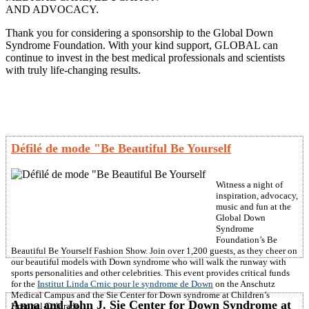
AND ADVOCACY.
Thank you for considering a sponsorship to the Global Down
Syndrome Foundation. With your kind support, GLOBAL can
continue to invest in the best medical professionals and scientists
with truly life-changing results.
Défilé de mode "Be Beautiful Be Yourself
Witness a night of
inspiration, advocacy,
music and fun at the
Global Down
Syndrome
Foundation’s Be
Beautiful Be Yourself Fashion Show. Join over 1,200 guests, as they cheer on
our beautiful models with Down syndrome who will walk the runway with
sports personalities and other celebrities. This event provides critical funds
for the
Institut Linda Crnic pour le syndrome de Down
on the Anschutz
Medical Campus and the Sie Center for Down syndrome at Children’s
Anna and John J. Sie Center for Down Syndrome at
Hospital Colorado.