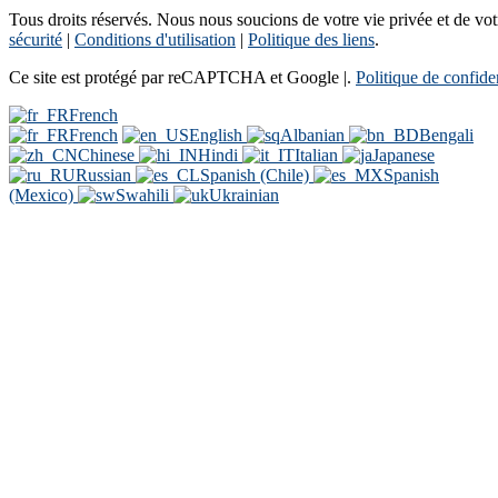
Tous droits réservés. Nous nous soucions de votre vie privée et de votre
sécurité
|
Conditions d'utilisation
|
Politique des liens
.
Ce site est protégé par reCAPTCHA et Google |.
Politique de confiden
French
French
English
Albanian
Bengali
Chinese
Hindi
Italian
Japanese
Russian
Spanish (Chile)
Spanish
(Mexico)
Swahili
Ukrainian