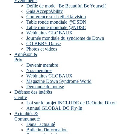
Evénements
Défilé de mode "Be Beautiful Be Yourself
Gala AcceptAbility
Conférence sur l'œil et la vision
Table ronde mondiale @DSDN
Table ronde mondiale @NDSC
Webinaires GLOBAUX
Journée mondiale du syndrome de Down
CO BBBY Danse
Photos et vidéos
Adhésion &
Prix
Devenir membre
Nos membres
Webinaires GLOBAUX
Magazine Down Syndrome World
Demande de bourse
Défense des intérêts
Centre
Loi sur le projet INCLUDE de DeOndra Dixon
Annual GLOBAL DC Fly-In
Actualités &
Communauté
Dans l'actualité
Bulletin d'information