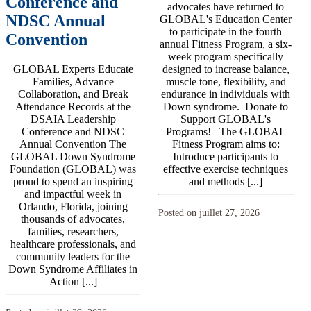
Conference and
advocates have returned to
NDSC Annual
GLOBAL's Education Center
to participate in the fourth
Convention
annual Fitness Program, a six-
week program specifically
GLOBAL Experts Educate
designed to increase balance,
Families, Advance
muscle tone, flexibility, and
Collaboration, and Break
endurance in individuals with
Attendance Records at the
Down syndrome. Donate to
DSAIA Leadership
Support GLOBAL's
Conference and NDSC
Programs! The GLOBAL
Annual Convention The
Fitness Program aims to:
GLOBAL Down Syndrome
Introduce participants to
Foundation (GLOBAL) was
effective exercise techniques
proud to spend an inspiring
and methods [...]
and impactful week in
Orlando, Florida, joining
Posted on juillet 27, 2026
thousands of advocates,
families, researchers,
healthcare professionals, and
community leaders for the
Down Syndrome Affiliates in
Action [...]