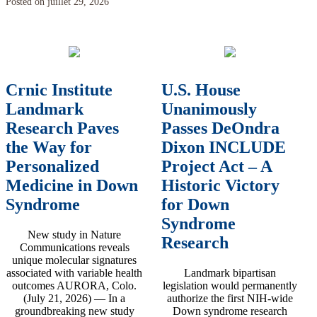
Posted on juillet 29, 2026
Crnic Institute
U.S. House
Landmark
Unanimously
Research Paves
Passes DeOndra
the Way for
Dixon INCLUDE
Personalized
Project Act – A
Medicine in Down
Historic Victory
Syndrome
for Down
Syndrome
New study in Nature
Research
Communications reveals
unique molecular signatures
associated with variable health
Landmark bipartisan
outcomes AURORA, Colo.
legislation would permanently
(July 21, 2026) — In a
authorize the first NIH-wide
groundbreaking new study
Down syndrome research