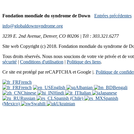
Fondation mondiale du syndrome de Down
Entrées précédentes
info@globaldownsyndrome.org
3239 E. 2nd Avenue, Denver, CO 80206 | Tél : 303.321.6277
Site web Copyright (c) 2018. Fondation mondiale du syndrome de 
Tous droits réservés. Nous nous soucions de votre vie privée et de votre
sécurité
|
Conditions d'utilisation
|
Politique des liens
.
Ce site est protégé par reCAPTCHA et Google |.
Politique de confiden
French
French
English
Albanian
Bengali
Chinese
Hindi
Italian
Japanese
Russian
Spanish (Chile)
Spanish
(Mexico)
Swahili
Ukrainian