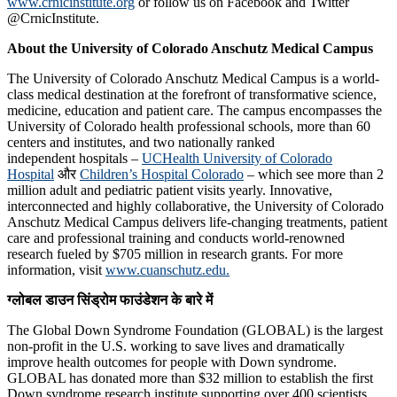
www.crnicinstitute.org
or follow us on Facebook and Twitter
@CrnicInstitute.
About the University of Colorado Anschutz Medical Campus
The University of Colorado Anschutz Medical Campus is a world-
class medical destination at the forefront of transformative science,
medicine, education and patient care. The campus encompasses the
University of Colorado health professional schools, more than 60
centers and institutes, and two nationally ranked
independent hospitals –
UCHealth University of Colorado
Hospital
और
Children’s Hospital Colorado
– which see more than 2
million adult and pediatric patient visits yearly. Innovative,
interconnected and highly collaborative, the University of Colorado
Anschutz Medical Campus delivers life-changing treatments, patient
care and professional training and conducts world-renowned
research fueled by $705 million in research grants. For more
information, visit
www.cuanschutz.edu.
ग्लोबल डाउन सिंड्रोम फाउंडेशन के बारे में
The Global Down Syndrome Foundation (GLOBAL) is the largest
non-profit in the U.S. working to save lives and dramatically
improve health outcomes for people with Down syndrome.
GLOBAL has donated more than $32 million to establish the first
Down syndrome research institute supporting over 400 scientists