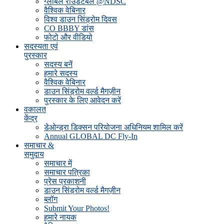
ग्लोबल राउंडटेबल @NDSC
वैश्विक वेबिनार
विश्व डाउन सिंड्रोम दिवस
CO BBBY डांस
फोटो और वीडियो
सदस्यता एवं
पुरस्कार
सदस्य बनें
हमारे सदस्य
वैश्विक वेबिनार
डाउन सिंड्रोम वर्ल्ड मैगज़ीन
पुरस्कार के लिए आवेदन करें
वकालत
केंद्र
डेओन्ड्रा डिक्सन परियोजना अधिनियम शामिल करें
Annual GLOBAL DC Fly-In
समाचार &
समुदाय
समाचार में
समाचार पत्रिका
प्रेस प्रकाशनी
डाउन सिंड्रोम वर्ल्ड मैगज़ीन
ब्लॉग
Submit Your Photos!
हमारे नायक