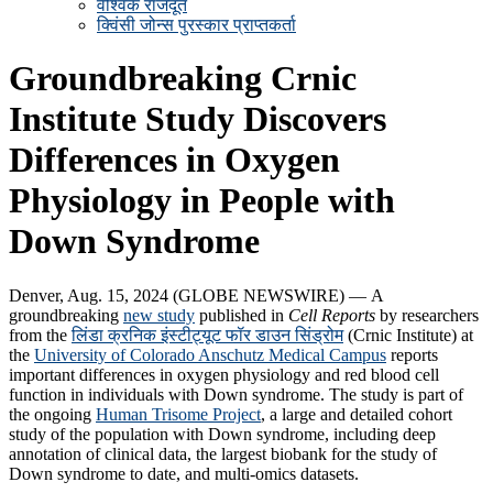
वैश्विक राजदूत
क्विंसी जोन्स पुरस्कार प्राप्तकर्ता
Groundbreaking Crnic
Institute Study Discovers
Differences in Oxygen
Physiology in People with
Down Syndrome
Denver, Aug. 15, 2024 (GLOBE NEWSWIRE) — A
groundbreaking
new study
published in
C
ell Reports
by researchers
from the
लिंडा क्रनिक इंस्टीट्यूट फॉर डाउन सिंड्रोम
(Crnic Institute) at
the
University of Colorado Anschutz Medical Campus
reports
important differences in oxygen physiology and red blood cell
function in individuals with Down syndrome. The study is part of
the ongoing
Human Trisome Project
, a large and detailed cohort
study of the population with Down syndrome, including deep
annotation of clinical data, the largest biobank for the study of
Down syndrome to date, and multi-omics datasets.