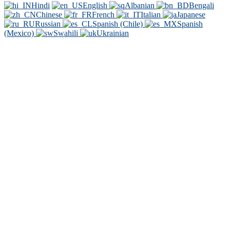
Hindi
English
Albanian
Bengali
Chinese
French
Italian
Japanese
Russian
Spanish (Chile)
Spanish
(Mexico)
Swahili
Ukrainian