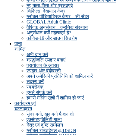
बच्चों के लिए AAP स्वास्थ्य पर्यवेक्षण – आपकी भाषा में
नए माता-पिता और प्रसवपूर्व
चिकित्सा देखभाल केंद्र
ग्लोबल पीडियाट्रिक केयर – सी सेंटर
GLOBAL Adult Clinic
वैश्विक अनुसंधान – क्रनिक संस्थान
अनुसंधान क्यों महत्वपूर्ण है?
कोविड-19 और डाउन सिंड्रोम
पाना
शामिल
अभी दान करें
श्रद्धांजलि उपहार बनाएं
प्रायोजन के अवसर
उपहार और बंदोबस्ती
अपने अमेरिकी प्रतिनिधि को शामिल करें
सदस्य बनें
स्वयंसेवक
हमसे संपर्क करें
हमारी मेलिंग सूची में शामिल हो जाएं
कार्यक्रम एवं
घटनाक्रम
सुंदर बनो, खुद बनो फैशन शो
एक्सेप्टएबिलिटी गाला
नेत्र एवं दृष्टि सम्मेलन
ग्लोबल राउंडटेबल @DSDN