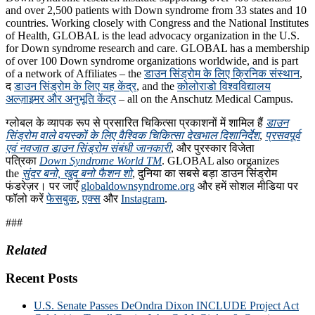
and over 2,500 patients with Down syndrome from 33 states and 10
countries. Working closely with Congress and the National Institutes
of Health, GLOBAL is the lead advocacy organization in the U.S.
for Down syndrome research and care. GLOBAL has a membership
of over 100 Down syndrome organizations worldwide, and is part
of a network of Affiliates – the
डाउन सिंड्रोम के लिए क्रिनिक संस्थान
,
द
डाउन सिंड्रोम के लिए यह केंद्र
, and the
कोलोराडो विश्वविद्यालय
अल्ज़ाइमर और अनुभूति केंद्र
– all on the Anschutz Medical Campus.
ग्लोबल के व्यापक रूप से प्रसारित चिकित्सा प्रकाशनों में शामिल हैं
डाउन
सिंड्रोम वाले वयस्कों के लिए वैश्विक चिकित्सा देखभाल दिशानिर्देश
,
प्रसवपूर्व
एवं नवजात डाउन सिंड्रोम संबंधी जानकारी
, और पुरस्कार विजेता
पत्रिका
Down Syndrome World TM
. GLOBAL also organizes
the
सुंदर बनो, खुद बनो फैशन शो
, दुनिया का सबसे बड़ा डाउन सिंड्रोम
फंडरेज़र। पर जाएँ
globaldownsyndrome.org
और हमें सोशल मीडिया पर
फॉलो करें
फेसबुक
,
एक्स
और
Instagram
.
###
Related
Recent Posts
U.S. Senate Passes DeOndra Dixon INCLUDE Project Act