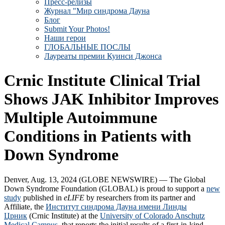
Пресс-релизы
Журнал "Мир синдрома Дауна
Блог
Submit Your Photos!
Наши герои
ГЛОБАЛЬНЫЕ ПОСЛЫ
Лауреаты премии Куинси Джонса
Crnic Institute Clinical Trial
Shows JAK Inhibitor Improves
Multiple Autoimmune
Conditions in Patients with
Down Syndrome
Denver, Aug. 13, 2024 (GLOBE NEWSWIRE) — The Global
Down Syndrome Foundation (GLOBAL) is proud to support a
new
study
published in
eLIFE
by researchers from its partner and
Affiliate, the
Институт синдрома Дауна имени Линды
Црник
(Crnic Institute) at the
University of Colorado Anschutz
Medical Campus,
that reports the initial results of a first-in-kind