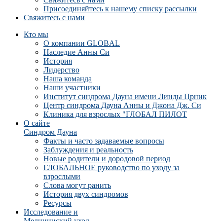
Присоединяйтесь к нашему списку рассылки
Свяжитесь с нами
Кто мы
О компании GLOBAL
Наследие Анны Си
История
Лидерство
Наша команда
Наши участники
Институт синдрома Дауна имени Линды Црник
Центр синдрома Дауна Анны и Джона Дж. Си
Клиника для взрослых "ГЛОБАЛ ПИЛОТ
О сайте
Синдром Дауна
Факты и часто задаваемые вопросы
Заблуждения и реальность
Новые родители и дородовой период
ГЛОБАЛЬНОЕ руководство по уходу за
взрослыми
Слова могут ранить
История двух синдромов
Ресурсы
Исследование и
Медицинский уход