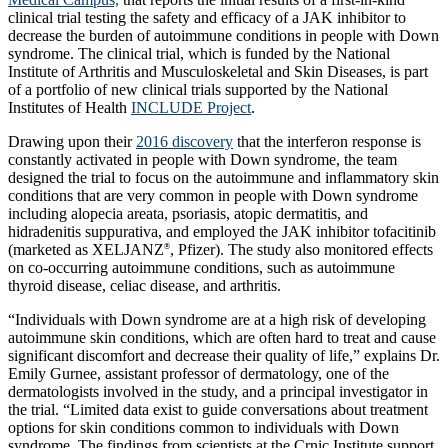
clinical trial testing the safety and efficacy of a JAK inhibitor to
decrease the burden of autoimmune conditions in people with Down
syndrome. The clinical trial, which is funded by the National
Institute of Arthritis and Musculoskeletal and Skin Diseases, is part
of a portfolio of new clinical trials supported by the National
Institutes of Health
INCLUDE Project
.
Drawing upon their
2016 discovery
that the interferon response is
constantly activated in people with Down syndrome, the team
designed the trial to focus on the autoimmune and inflammatory skin
conditions that are very common in people with Down syndrome
including alopecia areata, psoriasis, atopic dermatitis, and
hidradenitis suppurativa, and employed the JAK inhibitor tofacitinib
(marketed as XELJANZ
, Pfizer). The study also monitored effects
®
on co-occurring autoimmune conditions, such as autoimmune
thyroid disease, celiac disease, and arthritis.
“Individuals with Down syndrome are at a high risk of developing
autoimmune skin conditions, which are often hard to treat and cause
significant discomfort and decrease their quality of life,” explains Dr.
Emily Gurnee, assistant professor of dermatology, one of the
dermatologists involved in the study, and a principal investigator in
the trial. “Limited data exist to guide conversations about treatment
options for skin conditions common to individuals with Down
syndrome. The findings from scientists at the Crnic Institute support