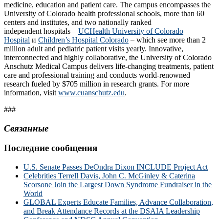
medicine, education and patient care. The campus encompasses the
University of Colorado health professional schools, more than 60
centers and institutes, and two nationally ranked
independent hospitals –
UCHealth University of Colorado
Hospital
и
Children’s Hospital Colorado
– which see more than 2
million adult and pediatric patient visits yearly. Innovative,
interconnected and highly collaborative, the University of Colorado
Anschutz Medical Campus delivers life-changing treatments, patient
care and professional training and conducts world-renowned
research fueled by $705 million in research grants. For more
information, visit
www.cuanschutz.edu
.
###
Связанные
Последние сообщения
U.S. Senate Passes DeOndra Dixon INCLUDE Project Act
Celebrities Terrell Davis, John C. McGinley & Caterina
Scorsone Join the Largest Down Syndrome Fundraiser in the
World
GLOBAL Experts Educate Families, Advance Collaboration,
and Break Attendance Records at the DSAIA Leadership