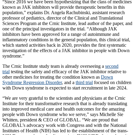
“Since 2016 we have been hypothesizing that the class of medicines
known as JAK inhibitors will provide therapeutic benefits in this
population,” explains Dr. Angela Rachubinski, assistant research
professor of pediatrics, director of the Clinical and Translational
Sciences Program at the Crnic Institute, lead author of the paper, and
one of the principal investigators in the trial. “Although JAK
inhibitors have been approved for a range of autoimmune and
inflammatory conditions in the general population, this clinical trial,
which started activities back in 2020, provides the first systematic
investigation of the effects of a JAK inhibitor in people with Down
syndrome.”
The Crnic Institute study team is already overseeing a
second
trial
testing the safety and efficacy of the JAK inhibitor relative to
other medicines for treating the condition known as
Down
Syndrome Regression Disorder
, and a
third trial
focused on children
with Down syndrome is expected to start recruitment in late 2024.
“We are very grateful to the scientists and physicians at the Crnic
Institute for their transformative research that is already translating
into improved medical care and health outcomes for the amazing
people with Down syndrome who we serve,” says Michelle Sie
Whitten, president & CEO of GLOBAL. “We are proud that
GLOBAL’s advocacy work with Congress and with the National
Institutes of Health (NIH) has led to the establishment of the trans-