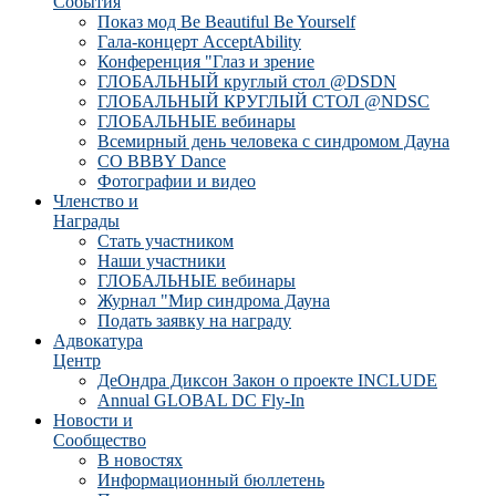
События
Показ мод Be Beautiful Be Yourself
Гала-концерт AcceptAbility
Конференция "Глаз и зрение
ГЛОБАЛЬНЫЙ круглый стол @DSDN
ГЛОБАЛЬНЫЙ КРУГЛЫЙ СТОЛ @NDSC
ГЛОБАЛЬНЫЕ вебинары
Всемирный день человека с синдромом Дауна
CO BBBY Dance
Фотографии и видео
Членство и
Награды
Стать участником
Наши участники
ГЛОБАЛЬНЫЕ вебинары
Журнал "Мир синдрома Дауна
Подать заявку на награду
Адвокатура
Центр
ДеОндра Диксон Закон о проекте INCLUDE
Annual GLOBAL DC Fly-In
Новости и
Сообщество
В новостях
Информационный бюллетень