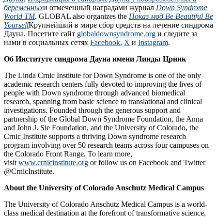
беременных
и отмеченный наградами журнал
Down Syndrome
World TM
. GLOBAL also organizes the
Показ мод Be Beautiful Be
Yourself
Крупнейший в мире сбор средств на лечение синдрома
Дауна. Посетите сайт
globaldownsyndrome.org
и следите за
нами в социальных сетях
Facebook
,
X
и
Instagram
.
Об Институте синдрома Дауна имени Линды Црник
The Linda Crnic Institute for Down Syndrome is one of the only
academic research centers fully devoted to improving the lives of
people with Down syndrome through advanced biomedical
research, spanning from basic science to translational and clinical
investigations. Founded through the generous support and
partnership of the Global Down Syndrome Foundation, the Anna
and John J. Sie Foundation, and the University of Colorado, the
Crnic Institute supports a thriving Down syndrome research
program involving over 50 research teams across four campuses on
the Colorado Front Range. To learn more,
visit
www.crnicinstitute.org
or follow us on Facebook and Twitter
@CrnicInstitute.
About the University of Colorado Anschutz Medical Campus
The University of Colorado Anschutz Medical Campus is a world-
class medical destination at the forefront of transformative science,