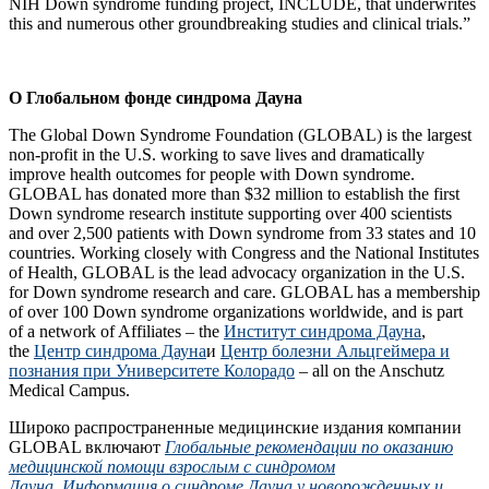
NIH Down syndrome funding project, INCLUDE, that underwrites
this and numerous other groundbreaking studies and clinical trials.”
О Глобальном фонде синдрома Дауна
The Global Down Syndrome Foundation (GLOBAL) is the largest
non-profit in the U.S. working to save lives and dramatically
improve health outcomes for people with Down syndrome.
GLOBAL has donated more than $32 million to establish the first
Down syndrome research institute supporting over 400 scientists
and over 2,500 patients with Down syndrome from 33 states and 10
countries. Working closely with Congress and the National Institutes
of Health, GLOBAL is the lead advocacy organization in the U.S.
for Down syndrome research and care. GLOBAL has a membership
of over 100 Down syndrome organizations worldwide, and is part
of a network of Affiliates – the
Институт синдрома Дауна
,
the
Центр синдрома Дауна
и
Центр болезни Альцгеймера и
познания при Университете Колорадо
– all on the Anschutz
Medical Campus.
Широко распространенные медицинские издания компании
GLOBAL включают
Глобальные рекомендации по оказанию
медицинской помощи взрослым с синдромом
Дауна
,
Информация о синдроме Дауна у новорожденных и