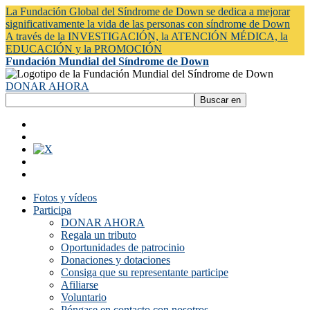
La Fundación Global del Síndrome de Down se dedica a mejorar
significativamente la vida de las personas con síndrome de Down
A través de la INVESTIGACIÓN, la ATENCIÓN MÉDICA, la
EDUCACIÓN y la PROMOCIÓN
Fundación Mundial del Síndrome de Down
DONAR AHORA
Fotos y vídeos
Participa
DONAR AHORA
Regala un tributo
Oportunidades de patrocinio
Donaciones y dotaciones
Consiga que su representante participe
Afiliarse
Voluntario
Póngase en contacto con nosotros