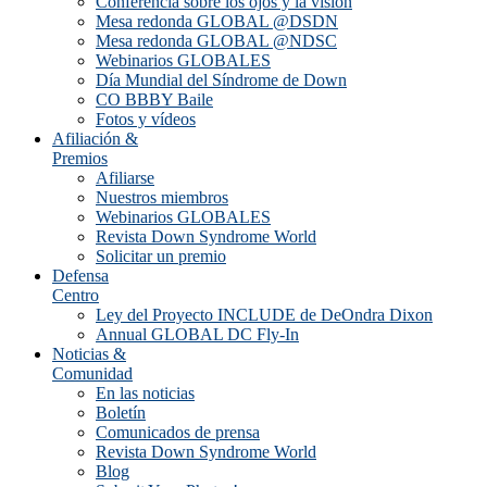
Conferencia sobre los ojos y la visión
Mesa redonda GLOBAL @DSDN
Mesa redonda GLOBAL @NDSC
Webinarios GLOBALES
Día Mundial del Síndrome de Down
CO BBBY Baile
Fotos y vídeos
Afiliación &
Premios
Afiliarse
Nuestros miembros
Webinarios GLOBALES
Revista Down Syndrome World
Solicitar un premio
Defensa
Centro
Ley del Proyecto INCLUDE de DeOndra Dixon
Annual GLOBAL DC Fly-In
Noticias &
Comunidad
En las noticias
Boletín
Comunicados de prensa
Revista Down Syndrome World
Blog