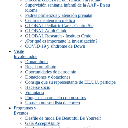
Supervisión sanitaria infantil de la AAP - En su
idioma
Padres primerizos y atención prenatal
Centros de atención médica
GLOBAL Pediatric Care - Centro Sie
GLOBAL Adult Clinic
GLOBAL Research - Instituto Crnic
¿Por qué es importante la investigación?
COVID-19 y síndrome de Down
Visite
Involucrados
Donar ahora
Regala un tributo
Oportunidades de patrocinio
Donaciones y dotaciones
Consiga que su representante de EE.UU. participe
Hacerse socio
Voluntario
Póngase en contacto con nosotros
Únase a nuestra lista de correo
Programas y
Eventos
Desfile de moda Be Beautiful Be Yourself
Gala AcceptAbility