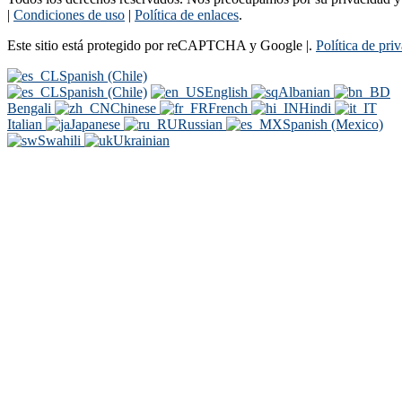
|
Condiciones de uso
|
Política de enlaces
.
Este sitio está protegido por reCAPTCHA y Google |.
Política de pri
Spanish (Chile)
Spanish (Chile)
English
Albanian
Bengali
Chinese
French
Hindi
Italian
Japanese
Russian
Spanish (Mexico)
Swahili
Ukrainian