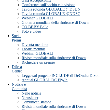
Gala AcceptAbility
Conferenza sull'occhio e la visione
Tavola rotonda GLOBALE @DSDN
Tavola rotonda GLOBALE @NDSC
Webinar GLOBALI
Giornata mondiale della sindrome di Down
CO BBBY Ballo
Foto e video
Soci e
Premi
Diventa membro
I nostri membri
Webinar GLOBALI
Rivista mondiale sulla sindrome di Down
Richiedere un premio
Difesa
Centro
Legge sul progetto INCLUDE di DeOndra Dixon
Annual GLOBAL DC Fly-In
Notizie e
Comunità
Nelle notizie
Newsletter
Comunicati stampa
Rivista mondiale sulla sindrome di Down