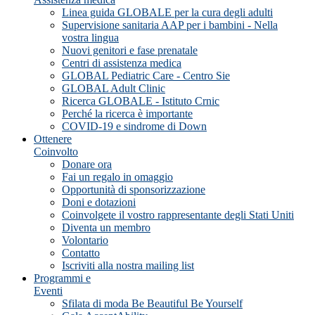
Linea guida GLOBALE per la cura degli adulti
Supervisione sanitaria AAP per i bambini - Nella
vostra lingua
Nuovi genitori e fase prenatale
Centri di assistenza medica
GLOBAL Pediatric Care - Centro Sie
GLOBAL Adult Clinic
Ricerca GLOBALE - Istituto Crnic
Perché la ricerca è importante
COVID-19 e sindrome di Down
Ottenere
Coinvolto
Donare ora
Fai un regalo in omaggio
Opportunità di sponsorizzazione
Doni e dotazioni
Coinvolgete il vostro rappresentante degli Stati Uniti
Diventa un membro
Volontario
Contatto
Iscriviti alla nostra mailing list
Programmi e
Eventi
Sfilata di moda Be Beautiful Be Yourself