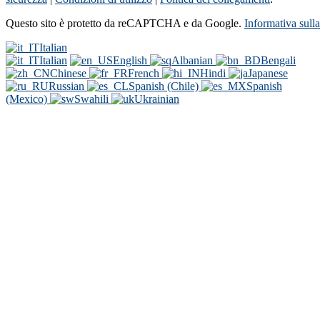
Questo sito è protetto da reCAPTCHA e da Google.
Informativa sull
Italian
Italian
English
Albanian
Bengali
Chinese
French
Hindi
Japanese
Russian
Spanish (Chile)
Spanish
(Mexico)
Swahili
Ukrainian