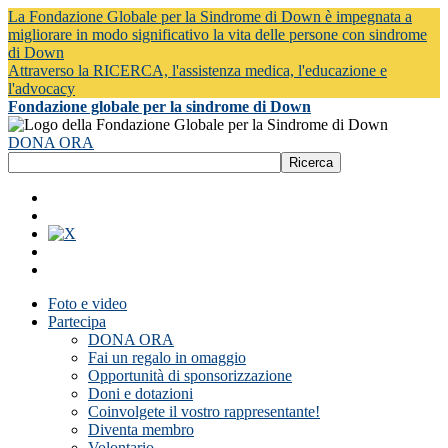
La Fondazione Globale per la Sindrome di Down è impegnata a
migliorare in modo significativo la vita delle persone con sindrome
di Down
Attraverso la RICERCA, l'assistenza medica, l'educazione e
l'advocacy
Fondazione globale per la sindrome di Down
DONA ORA
Foto e video
Partecipa
DONA ORA
Fai un regalo in omaggio
Opportunità di sponsorizzazione
Doni e dotazioni
Coinvolgete il vostro rappresentante!
Diventa membro
Volontario