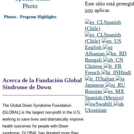
Este sitio está prote
uso
aplicar.
Photos - Program Highlights
Spanish
(Chile)
Spanish
(Chile)
English
Albanian
Bengali
Chinese
French
Hindi
Italian
Acerca de la Fundación Global
Japanese
Síndrome de Down
Russian
Spanish (Mexico)
Swahili
The Global Down Syndrome Foundation
Ukrainian
(GLOBAL) is the largest non-profit in the U.S.
working to save lives and dramatically improve
health outcomes for people with Down
syndrome. GLOBAL has donated more than