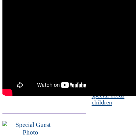
2x Special
Olympics gold
medalist brings
award-winning
moves from
GLOBAL
Foundation
Leesburg mom
aims to raise
awareness of the
joys of parenting
special needs
children