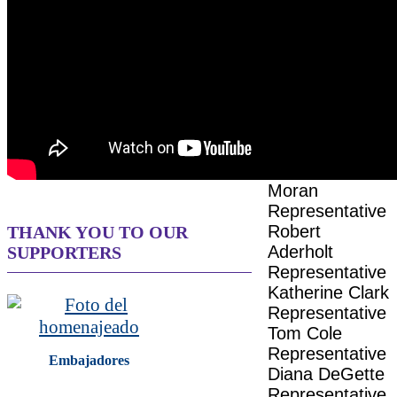
HOSTS
Senator Steve
Daines
Senator John
Hickenlooper
Senator Jerry
Moran
Representative
Robert
THANK YOU TO OUR
Aderholt
SUPPORTERS
Representative
Katherine Clark
Representative
Tom Cole
Representative
Embajadores
Diana DeGette
Representative