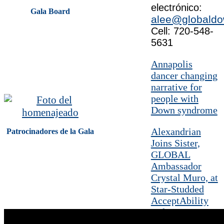
electrónico:
Gala Board
alee@globaldo
Cell: 720-548-
5631
Annapolis
dancer changing
narrative for
people with
Down syndrome
Alexandrian
Patrocinadores de la Gala
Joins Sister,
GLOBAL
Ambassador
Crystal Muro, at
Star-Studded
AcceptAbility
Gala in
Washington D.C.