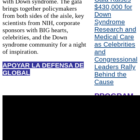
with Down syndrome. The gala
$430,000 for
brings together policymakers
Down
from both sides of the aisle, key
Syndrome
scientists from NIH, corporate
Research and
sponsors with BIG hearts,
Medical Care
celebrities, and the Down
as Celebrities
syndrome community for a night
of inspiration.
and
Congressional
APOYAR LA DEFENSA DE
Leaders Rally
GLOBAL
Behind the
Cause
PROGRAM
HONOREES
CONGRESS