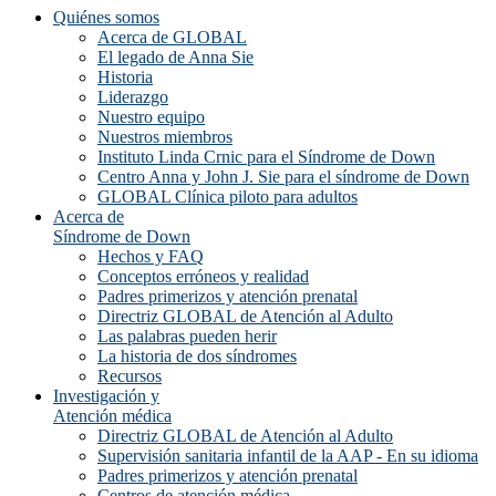
Quiénes somos
Acerca de GLOBAL
El legado de Anna Sie
Historia
Liderazgo
Nuestro equipo
Nuestros miembros
Instituto Linda Crnic para el Síndrome de Down
Centro Anna y John J. Sie para el síndrome de Down
GLOBAL Clínica piloto para adultos
Acerca de
Síndrome de Down
Hechos y FAQ
Conceptos erróneos y realidad
Padres primerizos y atención prenatal
Directriz GLOBAL de Atención al Adulto
Las palabras pueden herir
La historia de dos síndromes
Recursos
Investigación y
Atención médica
Directriz GLOBAL de Atención al Adulto
Supervisión sanitaria infantil de la AAP - En su idioma
Padres primerizos y atención prenatal
Centros de atención médica