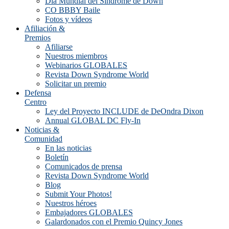
Día Mundial del Síndrome de Down
CO BBBY Baile
Fotos y vídeos
Afiliación &
Premios
Afiliarse
Nuestros miembros
Webinarios GLOBALES
Revista Down Syndrome World
Solicitar un premio
Defensa
Centro
Ley del Proyecto INCLUDE de DeOndra Dixon
Annual GLOBAL DC Fly-In
Noticias &
Comunidad
En las noticias
Boletín
Comunicados de prensa
Revista Down Syndrome World
Blog
Submit Your Photos!
Nuestros héroes
Embajadores GLOBALES
Galardonados con el Premio Quincy Jones