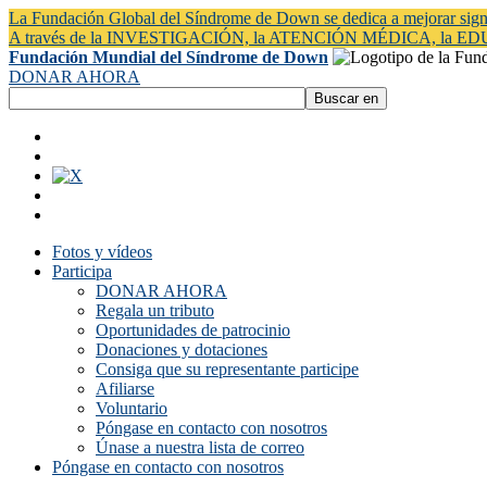
La Fundación Global del Síndrome de Down se dedica a mejorar signi
A través de la INVESTIGACIÓN, la ATENCIÓN MÉDICA, la 
Fundación Mundial del Síndrome de Down
DONAR AHORA
Fotos y vídeos
Participa
DONAR AHORA
Regala un tributo
Oportunidades de patrocinio
Donaciones y dotaciones
Consiga que su representante participe
Afiliarse
Voluntario
Póngase en contacto con nosotros
Únase a nuestra lista de correo
Póngase en contacto con nosotros