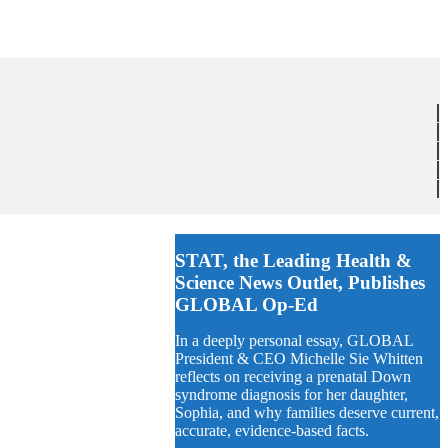
STAT, the Leading Health &
Science News Outlet, Publishes
GLOBAL Op-Ed
In a deeply personal essay, GLOBAL
President & CEO Michelle Sie Whitten
reflects on receiving a prenatal Down
syndrome diagnosis for her daughter,
Sophia, and why families deserve current,
accurate, evidence-based facts.