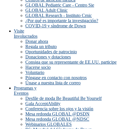
GLOBAL Pediatric Care - Centro Sie
GLOBAL Adult Clinic
GLOBAL Research - Instituto Crnic
¿Por qué es importante la investigación?
COVID-19 y síndrome de Down
Visite
Involucrados
Donar ahora
Regala un tributo
Oportunidades de patrocinio
Donaciones y dotaciones
Consiga que su representante de EE.UU. participe
Hacerse socio
Voluntario
Póngase en contacto con nosotros
Únase a nuestra lista de correo
Programas y
Eventos
Desfile de moda Be Beautiful Be Yourself
Gala AcceptAbility
Conferencia sobre los ojos y la visión
Mesa redonda GLOBAL @DSDN
Mesa redonda GLOBAL @NDSC
Webinarios GLOBALES