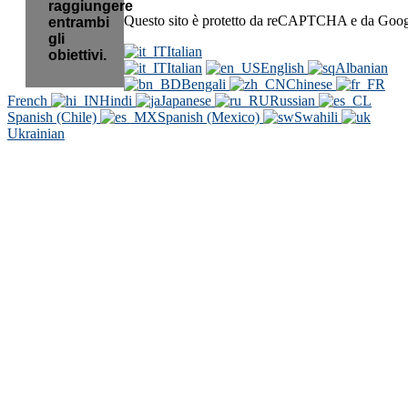
raggiungere
Questo sito è protetto da reCAPTCHA e da Goo
entrambi
gli
Italian
obiettivi.
Italian
English
Albanian
Bengali
Chinese
French
Hindi
Japanese
Russian
Spanish (Chile)
Spanish (Mexico)
Swahili
Ukrainian