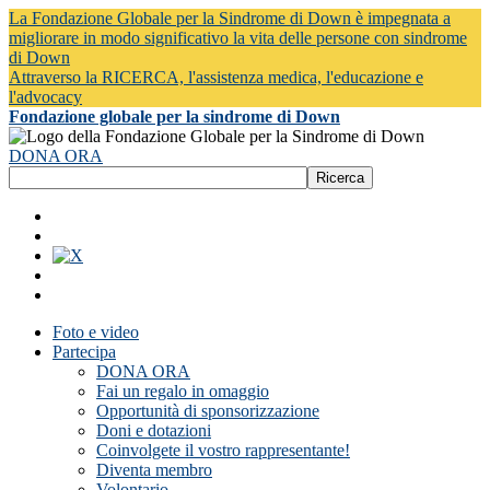
La Fondazione Globale per la Sindrome di Down è impegnata a
migliorare in modo significativo la vita delle persone con sindrome
di Down
Attraverso la RICERCA, l'assistenza medica, l'educazione e
l'advocacy
Fondazione globale per la sindrome di Down
DONA ORA
Foto e video
Partecipa
DONA ORA
Fai un regalo in omaggio
Opportunità di sponsorizzazione
Doni e dotazioni
Coinvolgete il vostro rappresentante!
Diventa membro
Volontario