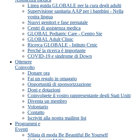
Linea guida GLOBALE per la cura degli adulti
Supervisione sanitaria AAP per i bambini - Nella
vostra lingua
Nuovi genitori e fase prenatale
Centri di assistenza medica
GLOBAL Pediatric Care - Centro Sie
GLOBAL Adult Clinic
Ricerca GLOBALE - Istituto Crnic
Perché la ricerca è importante
COVID-19 e sindrome di Down
Ottenere
Coinvolto
Donare ora
Fai un regalo in omaggio
Opportunità di sponsorizzazione
Doni e dotazioni
Coinvolgete il vostro rappresentante degli Stati Uniti
Diventa un membro
Volontario
Contatto
Iscriviti alla nostra mailing list
Programmi e
Eventi
Sfilata di moda Be Beautiful Be Yourself