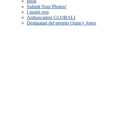
Blog
Submit Your Photos!
I nostri eroi
Ambasciatori GLOBALI
Destinatari del premio Quincy Jones