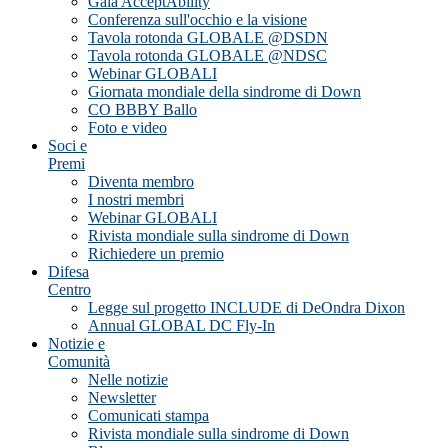
Gala AcceptAbility
Conferenza sull'occhio e la visione
Tavola rotonda GLOBALE @DSDN
Tavola rotonda GLOBALE @NDSC
Webinar GLOBALI
Giornata mondiale della sindrome di Down
CO BBBY Ballo
Foto e video
Soci e
Premi
Diventa membro
I nostri membri
Webinar GLOBALI
Rivista mondiale sulla sindrome di Down
Richiedere un premio
Difesa
Centro
Legge sul progetto INCLUDE di DeOndra Dixon
Annual GLOBAL DC Fly-In
Notizie e
Comunità
Nelle notizie
Newsletter
Comunicati stampa
Rivista mondiale sulla sindrome di Down