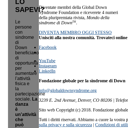
LO
Diventate membri della Global Down
SAPEVI?
Syndrome Foundation e riceverete 4 numeri
della pluripremiata rivista,
Mondo della
Le
TM
sindrome di Down
.
persone
con
DIVENTA MEMBRO OGGI STESSO
sindrome
Unisciti alla nostra comunità. Trovateci online
di
Facebook
Down
beneficiano
di
YouTube
opportunità
Instagram
per
LinkedIn
aumentare
l'attività
Fondazione globale per la sindrome di Down
fisica e
la
info@globaldownsyndrome.org
partecipazione
sociale.
La
3239 E. 2nd Avenue, Denver, CO 80206 | Telefo
danza
è
Sito web Copyright (c) 2018. Fondazione global
un'attività
che
Tutti i diritti riservati. Abbiamo a cuore la vostra 
può
sulla privacy e sulla sicurezza
|
Condizioni di util