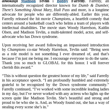
адвокації
Madison
Tevlin
і
Bobby
Farrelly
. Farrelly, an
internationally recognized director known for
Dumb & Dumber,
There’s Something About Mary, Hall Pass
and more, is a longtime
advocate for people who are differently-abled. Earlier this year,
Farrelly released the hit movie
Champions
, a heartfelt comedy that
centers around a basketball coach who helms a team of players with
intellectual disabilities. The movie stars Woody Harrelson, Kaitlin
Olsen, and Madison Tevlin, a multi-talented model, actor, and self-
advocate who has Down syndrome.
Upon receiving her award following an impassioned introduction
by
Champions
co-star Woody Harrelson, Tevlin said: “Being seen
as a role model is not something I ever dreamed of, and that’s
because I’m just me being me. I encourage everyone to do the same.
Thank you so much to GLOBAL for this honor. I will forever
cherish this award.”
“This is without question the greatest honor of my life,” said Farrelly
in his acceptance speech. “I am profoundly humbled and extremely
grateful to be recognized by the Down syndrome community.”
Farrelly continued, “I’ve worked with some incredible leading ladies
in my day, but I’ve never worked with any actress who lights up the
screen quite like Madison Tevlin. She’s beautiful and strong and
proud to be who she is. And, as Woody found out, she has a way of
stealing every scene she’s in.”