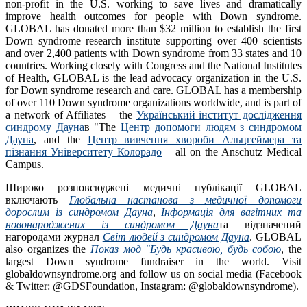
non-profit in the U.S. working to save lives and dramatically
improve health outcomes for people with Down syndrome.
GLOBAL has donated more than $32 million to establish the first
Down syndrome research institute supporting over 400 scientists
and over 2,400 patients with Down syndrome from 33 states and 10
countries. Working closely with Congress and the National Institutes
of Health, GLOBAL is the lead advocacy organization in the U.S.
for Down syndrome research and care. GLOBAL has a membership
of over 110 Down syndrome organizations worldwide, and is part of
a network of Affiliates – the
Український інститут дослідження
синдрому Дауна
в "The
Центр допомоги людям з синдромом
Дауна
, and the
Центр вивчення хвороби Альцгеймера та
пізнання Університету Колорадо
– all on the Anschutz Medical
Campus.
Широко розповсюджені медичні публікації GLOBAL
включають
Глобальна настанова з медичної допомоги
дорослим із синдромом Дауна
,
Інформація для вагітних та
новонароджених із синдромом Дауна
та відзначений
нагородами журнал
Світ людей з синдромом Дауна
. GLOBAL
also organizes the
Показ мод "Будь красивою, будь собою
, the
largest Down syndrome fundraiser in the world. Visit
globaldownsyndrome.org and follow us on social media (Facebook
& Twitter: @GDSFoundation, Instagram: @globaldownsyndrome).