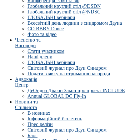
Конференція "Око та зір
Глобальний круглий стіл @DSDN
Глобальний круглий стіл @NDSC
ГЛОБАЛЬНІ вебінари
Всесвітній день людини з синдромом Дауна
CO BBBY Dance
Фото та відео
Членство та
Нагороди
Стати учасником
Наші члени
ГЛОБАЛЬНІ вебінари
Світовий журнал про Даун Синдром
Подати заявку на отримання нагороди
Адвокація
Центр
ДеОндра Діксон Закон про проект INCLUDE
Annual GLOBAL DC Fly-In
Новини та
Спільнота
В новинах
Інформаційний бюлетень
Прес-релізи
Світовий журнал про Даун Синдром
Блог