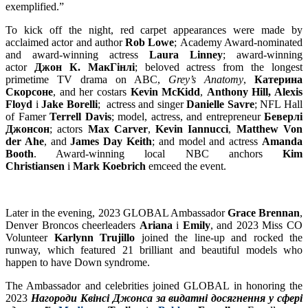
exemplified.”
To kick off the night, red carpet appearances were made by
acclaimed actor and author
Rob Lowe
; Academy Award-nominated
and award-winning actress
Laura Linney
; award-winning
actor
Джон К. МакГінлі
; beloved actress from the longest
primetime TV drama on ABC,
Grey’s Anatomy
,
Катерина
Скорсоне
,
and her costars
Kevin McKidd
,
Anthony Hill, Alexis
Floyd
і
Jake Borelli
; actress and singer
Danielle Savre
; NFL Hall
of Famer
Terrell Davis
; model, actress, and entrepreneur
Беверлі
Джонсон
; actors
Max Carver
,
Kevin Iannucci
,
Matthew Von
der Ahe
, and
James Day Keith
; and model and actress
Amanda
Booth
. Award-winning local NBC anchors
Kim
Christiansen
і
Mark Koebrich
emceed the event.
Later in the evening, 2023 GLOBAL Ambassador
Grace Brennan
,
Denver Broncos cheerleaders
Ariana
і
Emily
, and 2023 Miss CO
Volunteer
Karlynn Trujillo
joined the line-up and rocked the
runway, which featured 21 brilliant and beautiful models who
happen to have Down syndrome.
The Ambassador and celebrities joined GLOBAL in honoring the
2023
Нагороди Квінсі Джонса за видатні досягнення у сфері