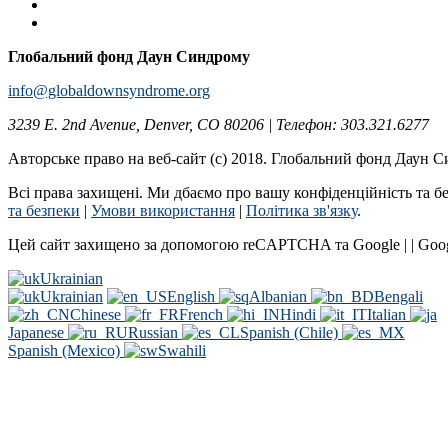
Глобальний фонд Даун Синдрому
info@globaldownsyndrome.org
3239 E. 2nd Avenue, Denver, CO 80206 | Телефон: 303.321.6277
Авторське право на веб-сайт (c) 2018. Глобальний фонд Даун 
Всі права захищені. Ми дбаємо про вашу конфіденційність та б
та безпеки
|
Умови використання
|
Політика зв'язку
.
Цей сайт захищено за допомогою reCAPTCHA та Google | | Goo
Ukrainian
Ukrainian
English
Albanian
Bengali
Chinese
French
Hindi
Italian
Japanese
Russian
Spanish (Chile)
Spanish (Mexico)
Swahili