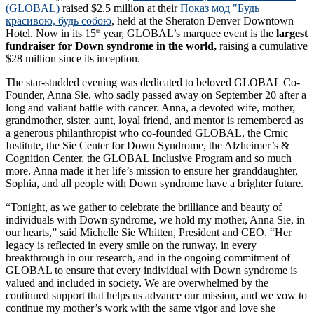
(GLOBAL)
raised $2.5 million at their
Показ мод "Будь
красивою, будь собою
, held at the Sheraton Denver Downtown
Hotel. Now in its 15
year, GLOBAL’s marquee event is the
largest
th
fundraiser for Down syndrome in the world,
raising a cumulative
$28 million since its inception.
The star-studded evening was dedicated to beloved GLOBAL Co-
Founder, Anna Sie, who sadly passed away on September 20 after a
long and valiant battle with cancer. Anna, a devoted wife, mother,
grandmother, sister, aunt, loyal friend, and mentor is remembered as
a generous philanthropist who co-founded GLOBAL, the Crnic
Institute, the Sie Center for Down Syndrome, the Alzheimer’s &
Cognition Center, the GLOBAL Inclusive Program and so much
more. Anna made it her life’s mission to ensure her granddaughter,
Sophia, and all people with Down syndrome have a brighter future.
“Tonight, as we gather to celebrate the brilliance and beauty of
individuals with Down syndrome, we hold my mother, Anna Sie, in
our hearts,” said Michelle Sie Whitten, President and CEO. “Her
legacy is reflected in every smile on the runway, in every
breakthrough in our research, and in the ongoing commitment of
GLOBAL to ensure that every individual with Down syndrome is
valued and included in society. We are overwhelmed by the
continued support that helps us advance our mission, and we vow to
continue my mother’s work with the same vigor and love she