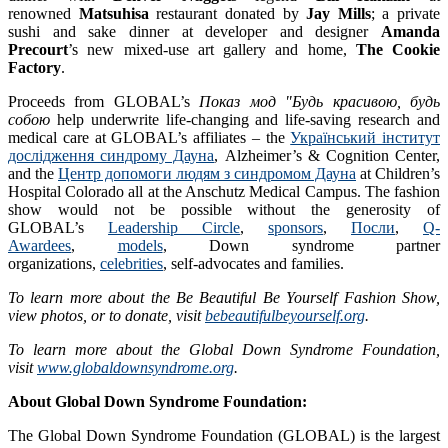
renowned
Matsuhisa
restaurant donated by
Jay Mills
; a private
sushi and sake dinner at developer and designer
Amanda
Precourt
’s new mixed-use art gallery and home,
The Cookie
Factory
.
Proceeds from GLOBAL’s
Показ мод "Будь красивою, будь
собою
help underwrite life-changing and life-saving research and
medical care at GLOBAL’s affiliates – the
Український інститут
дослідження синдрому Дауна
, Alzheimer’s & Cognition Center,
and the
Центр допомоги людям з синдромом Дауна
at Children’s
Hospital Colorado all at the Anschutz Medical Campus. The fashion
show would not be possible without the generosity of
GLOBAL’s
Leadership Circle
,
sponsors
,
Посли
,
Q-
Awardees
,
models
, Down syndrome partner
organizations,
celebrities
, self-advocates and families.
To learn more about the Be Beautiful Be Yourself Fashion Show,
view photos, or to donate, visit
bebeautifulbeyourself.org
.
To learn more about the Global Down Syndrome Foundation,
visit
www.globaldownsyndrome.org
.
About Global Down Syndrome Foundation:
The Global Down Syndrome Foundation (GLOBAL) is the largest