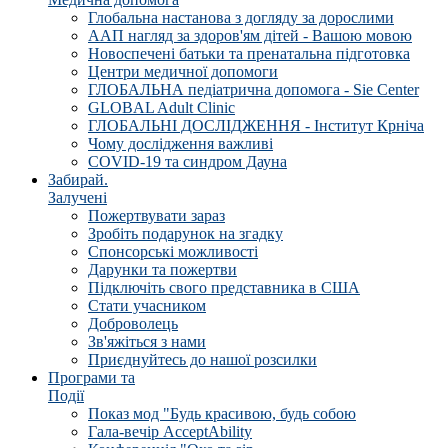
Глобальна настанова з догляду за дорослими
ААП нагляд за здоров'ям дітей - Вашою мовою
Новоспечені батьки та пренатальна підготовка
Центри медичної допомоги
ГЛОБАЛЬНА педіатрична допомога - Sie Center
GLOBAL Adult Clinic
ГЛОБАЛЬНІ ДОСЛІДЖЕННЯ - Інститут Крніча
Чому дослідження важливі
COVID-19 та синдром Дауна
Забирай.
Залучені
Пожертвувати зараз
Зробіть подарунок на згадку
Спонсорські можливості
Дарунки та пожертви
Підключіть свого представника в США
Стати учасником
Доброволець
Зв'яжіться з нами
Приєднуйтесь до нашої розсилки
Програми та
Події
Показ мод "Будь красивою, будь собою
Гала-вечір AcceptAbility