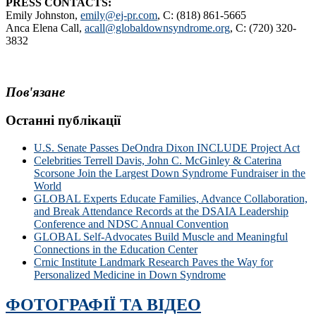
PRESS CONTACTS:
Emily Johnston,
emily@ej-pr.com
, C: (818) 861-5665
Anca Elena Call,
acall@globaldownsyndrome.org
, C: (720) 320-
3832
Пов'язане
Останні публікації
U.S. Senate Passes DeOndra Dixon INCLUDE Project Act
Celebrities Terrell Davis, John C. McGinley & Caterina
Scorsone Join the Largest Down Syndrome Fundraiser in the
World
GLOBAL Experts Educate Families, Advance Collaboration,
and Break Attendance Records at the DSAIA Leadership
Conference and NDSC Annual Convention
GLOBAL Self-Advocates Build Muscle and Meaningful
Connections in the Education Center
Crnic Institute Landmark Research Paves the Way for
Personalized Medicine in Down Syndrome
ФОТОГРАФІЇ ТА ВІДЕО