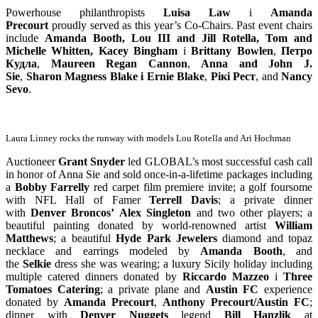
Powerhouse philanthropists
Luisa Law
і
Amanda
Precourt
proudly served as this year’s Co-Chairs. Past event chairs
include
Amanda Booth, Lou III and
Jill Rotella, Tom and
Michelle Whitten, Kacey Bingham
і
Brittany Bowlen
,
Петро
Кудла
,
Maureen Regan Cannon
,
Anna and John J.
Sie
,
Sharon Magness Blake
і
Ernie Blake
,
Рікі Рест
, and
Nancy
Sevo
.
Laura Linney rocks the runway with models Lou Rotella and Ari Hochman
Auctioneer
Grant Snyder
led GLOBAL’s most successful cash call
in honor of Anna Sie and sold once-in-a-lifetime packages including
a
Bobby Farrelly
red carpet film premiere invite; a golf foursome
with NFL Hall of Famer
Terrell Davis
; a private dinner
with
Denver Broncos’
Alex Singleton
and two other players; a
beautiful painting donated by world-renowned artist
William
Matthews
; a beautiful
Hyde Park Jewelers
diamond and topaz
necklace and earrings modeled by
Amanda Booth
, and
the
Selkie
dress she was wearing; a luxury Sicily holiday including
multiple catered dinners donated by
Riccardo Mazzeo
і
Three
Tomatoes Catering
; a private plane and
Austin FC
experience
donated by
Amanda Precourt
,
Anthony Precourt/Austin FC
;
dinner with
Denver Nuggets
legend
Bill Hanzlik
at