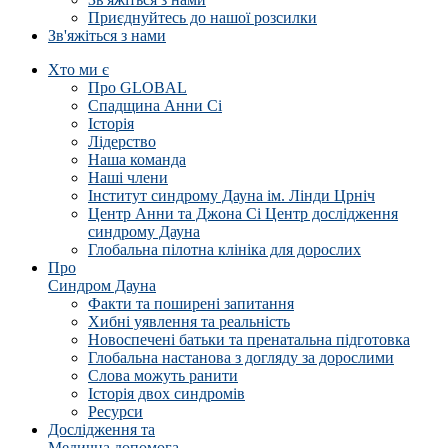
Приєднуйтесь до нашої розсилки
Зв'яжіться з нами
Хто ми є
Про GLOBAL
Спадщина Анни Сі
Історія
Лідерство
Наша команда
Наші члени
Інститут синдрому Дауна ім. Лінди Црніч
Центр Анни та Джона Сі Центр дослідження
синдрому Дауна
Глобальна пілотна клініка для дорослих
Про
Синдром Дауна
Факти та поширені запитання
Хибні уявлення та реальність
Новоспечені батьки та пренатальна підготовка
Глобальна настанова з догляду за дорослими
Слова можуть ранити
Історія двох синдромів
Ресурси
Дослідження та
Медична допомога