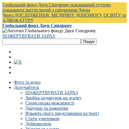
Глобальний фонд Даун Синдрому покликаний суттєво
покращити життя людей з синдромом Дауна
Через ДОСЛІДЖЕННЯ, МЕДИЧНУ ДОПОМОГУ, ОСВІТУ та
АДВОКАТУРУ
Глобальний фонд Даун Синдрому
ПОЖЕРТВУВАТИ ЗАРАЗ
Фото та відео
Долучайтеся
ПОЖЕРТВУВАТИ ЗАРАЗ
Зробіть подарунок на згадку
Спонсорські можливості
Дарунки та пожертви
Візьміть свого представника на борт!
Стати учасником
Доброволець
Зв'яжіться з нами