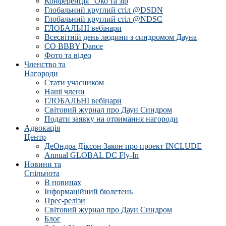
Конференція "Око та зір
Глобальний круглий стіл @DSDN
Глобальний круглий стіл @NDSC
ГЛОБАЛЬНІ вебінари
Всесвітній день людини з синдромом Дауна
CO BBBY Dance
Фото та відео
Членство та
Нагороди
Стати учасником
Наші члени
ГЛОБАЛЬНІ вебінари
Світовий журнал про Даун Синдром
Подати заявку на отримання нагороди
Адвокація
Центр
ДеОндра Діксон Закон про проект INCLUDE
Annual GLOBAL DC Fly-In
Новини та
Спільнота
В новинах
Інформаційний бюлетень
Прес-релізи
Світовий журнал про Даун Синдром
Блог