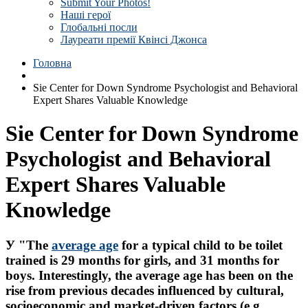
Submit Your Photos!
Наші герої
Глобальні посли
Лауреати премії Квінсі Джонса
Головна
Sie Center for Down Syndrome Psychologist and Behavioral
Expert Shares Valuable Knowledge
Sie Center for Down Syndrome
Psychologist and Behavioral
Expert Shares Valuable
Knowledge
У "The
average age
for a typical child to be toilet
trained is 29 months for girls, and 31 months for
boys. Interestingly, the average age has been on the
rise from previous decades influenced by cultural,
socioeconomic and market-driven factors (e.g.