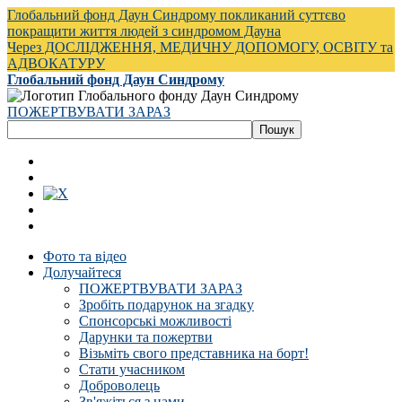
Глобальний фонд Даун Синдрому покликаний суттєво
покращити життя людей з синдромом Дауна
Через ДОСЛІДЖЕННЯ, МЕДИЧНУ ДОПОМОГУ, ОСВІТУ та
АДВОКАТУРУ
Глобальний фонд Даун Синдрому
ПОЖЕРТВУВАТИ ЗАРАЗ
Фото та відео
Долучайтеся
ПОЖЕРТВУВАТИ ЗАРАЗ
Зробіть подарунок на згадку
Спонсорські можливості
Дарунки та пожертви
Візьміть свого представника на борт!
Стати учасником
Доброволець
Зв'яжіться з нами