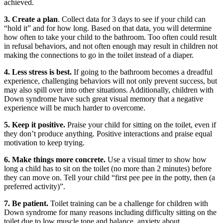
achieved.
3. Create a plan
. Collect data for 3 days to see if your child can
“hold it” and for how long. Based on that data, you will determine
how often to take your child to the bathroom. Too often could result
in refusal behaviors, and not often enough may result in children not
making the connections to go in the toilet instead of a diaper.
4. Less stress is best.
If going to the bathroom becomes a dreadful
experience, challenging behaviors will not only prevent success, but
may also spill over into other situations. Additionally, children with
Down syndrome have such great visual memory that a negative
experience will be much harder to overcome.
5. Keep it positive.
Praise your child for sitting on the toilet, even if
they don’t produce anything. Positive interactions and praise equal
motivation to keep trying.
6. Make things more concrete.
Use a visual timer to show how
long a child has to sit on the toilet (no more than 2 minutes) before
they can move on. Tell your child “first pee pee in the potty, then (a
preferred activity)”.
7. Be patient.
Toilet training can be a challenge for children with
Down syndrome for many reasons including difficulty sitting on the
toilet due to low muscle tone and balance, anxiety about