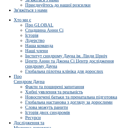
Приєднуйтесь до нашої розсилки
Зв'яжіться з нами
Хто ми є
Про GLOBAL
Спадщина Анни Сі
Історія
Лідерство
Наша команда
Наші члени
Інститут синдрому Дауна ім. Лінди Црніч
Центр Анни та Джона Сі Центр дослідження
синдрому Дауна
Глобальна пілотна клініка для дорослих
Про
Синдром Дауна
Факти та поширені запитання
Хибні уявлення та реальність
Новоспечені батьки та пренатальна підготовка
Глобальна настанова з догляду за дорослими
Слова можуть ранити
Історія двох синдромів
Ресурси
Дослідження та
Медична допомога