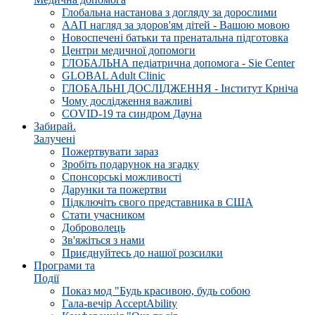
Глобальна настанова з догляду за дорослими
ААП нагляд за здоров'ям дітей - Вашою мовою
Новоспечені батьки та пренатальна підготовка
Центри медичної допомоги
ГЛОБАЛЬНА педіатрична допомога - Sie Center
GLOBAL Adult Clinic
ГЛОБАЛЬНІ ДОСЛІДЖЕННЯ - Інститут Крніча
Чому дослідження важливі
COVID-19 та синдром Дауна
Забирай.
Залучені
Пожертвувати зараз
Зробіть подарунок на згадку
Спонсорські можливості
Дарунки та пожертви
Підключіть свого представника в США
Стати учасником
Доброволець
Зв'яжіться з нами
Приєднуйтесь до нашої розсилки
Програми та
Події
Показ мод "Будь красивою, будь собою
Гала-вечір AcceptAbility