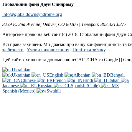
Глобальний фонд Даун Синдрому
info@globaldownsyndrome.org
3239 E. 2nd Avenue, Denver, CO 80206 | Телефон: 303.321.6277
Авторське право на веб-сайт (c) 2018. Глобальний фонд Даун 
Всі права захищені. Ми дбаємо про вашу конфіденційність та б
та безпеки
|
Умови використання
|
Політика зв'язку
.
Цей сайт захищено за допомогою reCAPTCHA та Google | | Goo
Ukrainian
Ukrainian
English
Albanian
Bengali
Chinese
French
Hindi
Italian
Japanese
Russian
Spanish (Chile)
Spanish (Mexico)
Swahili