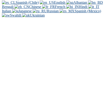
Spanish (Chile)
English
Albanian
Bengali
Chinese
French
Hindi
Italian
Japanese
Russian
Spanish (Mexico)
Swahili
Ukrainian