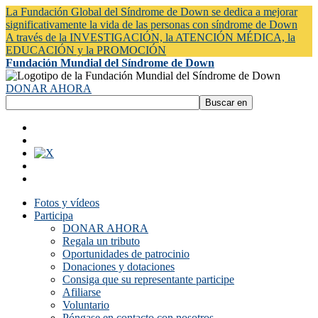
La Fundación Global del Síndrome de Down se dedica a mejorar
significativamente la vida de las personas con síndrome de Down
A través de la INVESTIGACIÓN, la ATENCIÓN MÉDICA, la
EDUCACIÓN y la PROMOCIÓN
Fundación Mundial del Síndrome de Down
DONAR AHORA
Fotos y vídeos
Participa
DONAR AHORA
Regala un tributo
Oportunidades de patrocinio
Donaciones y dotaciones
Consiga que su representante participe
Afiliarse
Voluntario
Póngase en contacto con nosotros