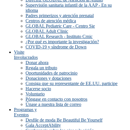
Supervisión sanitaria infantil de la AAP - En su
idioma
Padres primerizos y atención prenatal
Centros de atención médica
GLOBAL Pediatric Care - Centro Sie
GLOBAL Adult Clinic
GLOBAL Research - Instituto Crnic
¿Por qué es importante la investigación?
COVID-19 y síndrome de Down
Visite
Involucrados
Donar ahora
Regala un tributo
Oportunidades de patrocinio
Donaciones y dotaciones
Consiga que su representante de EE.UU. participe
Hacerse socio
Voluntario
Póngase en contacto con nosotros
Únase a nuestra lista de correo
Programas y
Eventos
Desfile de moda Be Beautiful Be Yourself
Gala AcceptAbility