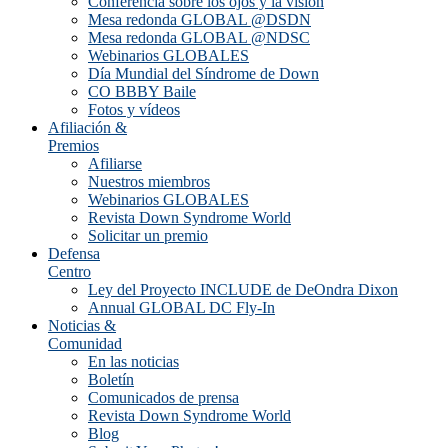
Conferencia sobre los ojos y la visión
Mesa redonda GLOBAL @DSDN
Mesa redonda GLOBAL @NDSC
Webinarios GLOBALES
Día Mundial del Síndrome de Down
CO BBBY Baile
Fotos y vídeos
Afiliación &
Premios
Afiliarse
Nuestros miembros
Webinarios GLOBALES
Revista Down Syndrome World
Solicitar un premio
Defensa
Centro
Ley del Proyecto INCLUDE de DeOndra Dixon
Annual GLOBAL DC Fly-In
Noticias &
Comunidad
En las noticias
Boletín
Comunicados de prensa
Revista Down Syndrome World
Blog