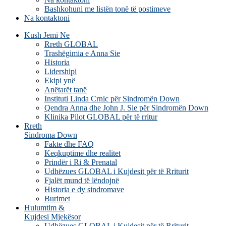
Bashkohuni me listën tonë të postimeve
Na kontaktoni
Kush Jemi Ne
Rreth GLOBAL
Trashëgimia e Anna Sie
Historia
Lidershipi
Ekipi ynë
Anëtarët tanë
Instituti Linda Crnic për Sindromën Down
Qendra Anna dhe John J. Sie për Sindromën Down
Klinika Pilot GLOBAL për të rritur
Rreth
Sindroma Down
Fakte dhe FAQ
Keqkuptime dhe realitet
Prindër i Ri & Prenatal
Udhëzues GLOBAL i Kujdesit për të Rriturit
Fjalët mund të lëndojnë
Historia e dy sindromave
Burimet
Hulumtim &
Kujdesi Mjekësor
Udhëzues GLOBAL i Kujdesit për të Rriturit