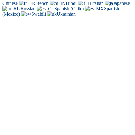
Chinese
French
Hindi
Italian
Japanese
Russian
Spanish (Chile)
Spanish
(Mexico)
Swahili
Ukrainian