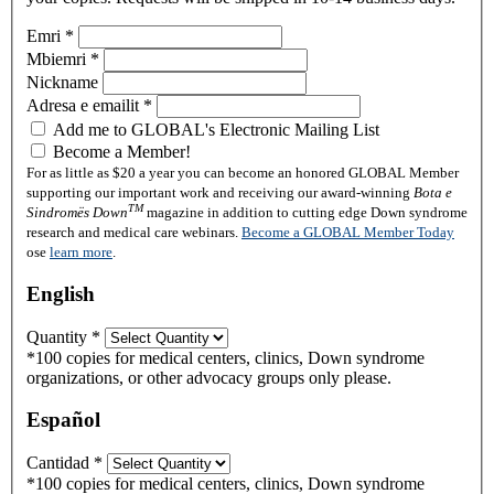
Emri
*
Mbiemri
*
Nickname
Adresa e emailit
*
Add me to GLOBAL's Electronic Mailing List
Become a Member!
For as little as $20 a year you can become an honored GLOBAL Member
supporting our important work and receiving our award-winning
Bota e
TM
Sindromës Down
magazine in addition to cutting edge Down syndrome
research and medical care webinars.
Become a GLOBAL Member Today
ose
learn more
.
English
Quantity
*
*100 copies for medical centers, clinics, Down syndrome
organizations, or other advocacy groups only please.
Español
Cantidad
*
*100 copies for medical centers, clinics, Down syndrome