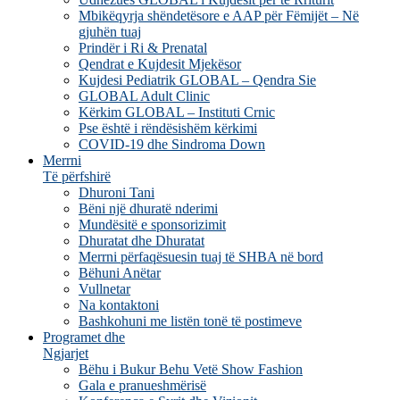
Mbikëqyrja shëndetësore e AAP për Fëmijët – Në
gjuhën tuaj
Prindër i Ri & Prenatal
Qendrat e Kujdesit Mjekësor
Kujdesi Pediatrik GLOBAL – Qendra Sie
GLOBAL Adult Clinic
Kërkim GLOBAL – Instituti Crnic
Pse është i rëndësishëm kërkimi
COVID-19 dhe Sindroma Down
Merrni
Të përfshirë
Dhuroni Tani
Bëni një dhuratë nderimi
Mundësitë e sponsorizimit
Dhuratat dhe Dhuratat
Merrni përfaqësuesin tuaj të SHBA në bord
Bëhuni Anëtar
Vullnetar
Na kontaktoni
Bashkohuni me listën tonë të postimeve
Programet dhe
Ngjarjet
Bëhu i Bukur Behu Vetë Show Fashion
Gala e pranueshmërisë