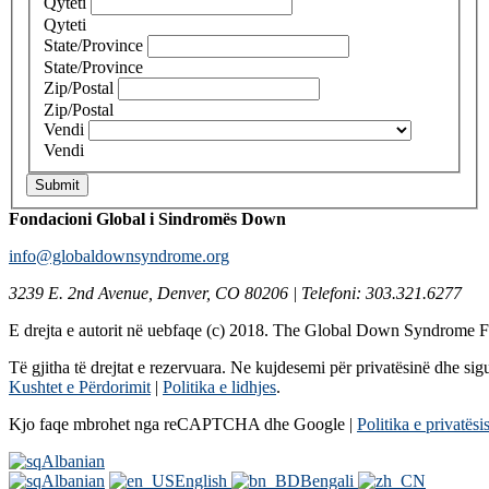
Qyteti
Qyteti
State/Province
State/Province
Zip/Postal
Zip/Postal
Vendi
Vendi
Submit
Fondacioni Global i Sindromës Down
info@globaldownsyndrome.org
3239 E. 2nd Avenue, Denver, CO 80206 | Telefoni: 303.321.6277
E drejta e autorit në uebfaqe (c) 2018. The Global Down Syndrome 
Të gjitha të drejtat e rezervuara. Ne kujdesemi për privatësinë dhe sigu
Kushtet e Përdorimit
|
Politika e lidhjes
.
Kjo faqe mbrohet nga reCAPTCHA dhe Google |
Politika e privatësi
Albanian
Albanian
English
Bengali