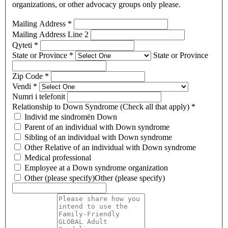
organizations, or other advocacy groups only please.
Mailing Address
*
Mailing Address Line 2
Qyteti
*
State or Province
*
State or Province
Zip Code
*
Vendi
*
Numri i telefonit
Relationship to Down Syndrome (Check all that apply)
*
Individ me sindromën Down
Parent of an individual with Down syndrome
Sibling of an individual with Down syndrome
Other Relative of an individual with Down syndrome
Medical professional
Employee at a Down syndrome organization
Other (please specify)
Other (please specify)