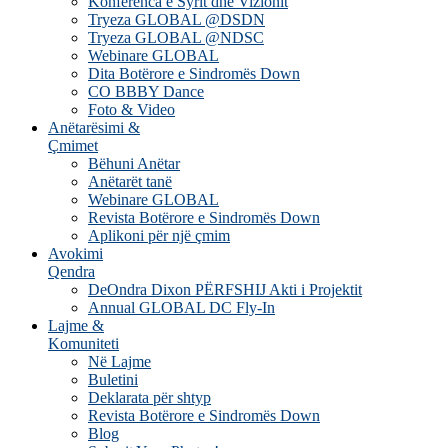
Konferenca e Syrit dhe Vizionit
Tryeza GLOBAL @DSDN
Tryeza GLOBAL @NDSC
Webinare GLOBAL
Dita Botërore e Sindromës Down
CO BBBY Dance
Foto & Video
Anëtarësimi &
Çmimet
Bëhuni Anëtar
Anëtarët tanë
Webinare GLOBAL
Revista Botërore e Sindromës Down
Aplikoni për një çmim
Avokimi
Qendra
DeOndra Dixon PËRFSHIJ Akti i Projektit
Annual GLOBAL DC Fly-In
Lajme &
Komuniteti
Në Lajme
Buletini
Deklarata për shtyp
Revista Botërore e Sindromës Down
Blog