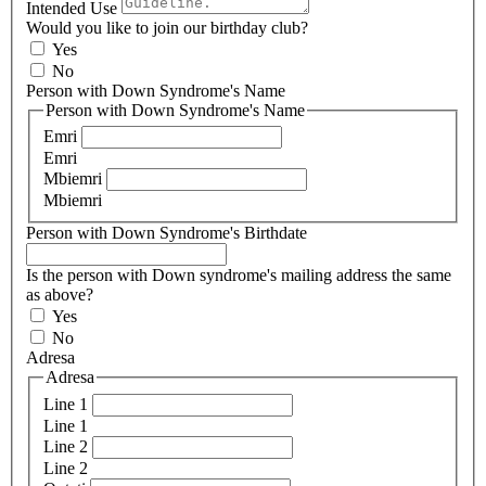
Intended Use
Would you like to join our birthday club?
Yes
No
Person with Down Syndrome's Name
Person with Down Syndrome's Name
Emri
Emri
Mbiemri
Mbiemri
Person with Down Syndrome's Birthdate
Is the person with Down syndrome's mailing address the same
as above?
Yes
No
Adresa
Adresa
Line 1
Line 1
Line 2
Line 2