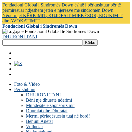
Fondacioni Global i Sindromës Down është i përkushtuar për të
përmirësuar ndjeshëm jetën e njerëzve me sindromën Down
Nëpërmjet KËRKIMIT, KUJDESIT MJEKËSOR, EDUKIMIT
dhe AVOKATIMIT
Fondacioni Global i Sindromës Down
DHURONI TANI
Foto & Video
Përfshihuni
DHURONI TANI
Bëni një dhuratë nderimi
Mundësitë e sponsorizimit
Dhuratat dhe Dhuratat
Merrni përfaqësuesin tuaj në bord!
Bëhuni Anëtar
Vullnetar
Na kontaktoni