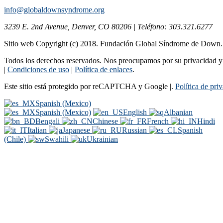
info@globaldownsyndrome.org
3239 E. 2nd Avenue, Denver, CO 80206 | Teléfono: 303.321.6277
Sitio web Copyright (c) 2018. Fundación Global Síndrome de Down
Todos los derechos reservados. Nos preocupamos por su privacidad y s
|
Condiciones de uso
|
Política de enlaces
.
Este sitio está protegido por reCAPTCHA y Google |.
Política de pri
Spanish (Mexico)
Spanish (Mexico)
English
Albanian
Bengali
Chinese
French
Hindi
Italian
Japanese
Russian
Spanish
(Chile)
Swahili
Ukrainian