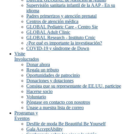
Supervisión sanitaria infantil de la AAP - En su
idioma
Padres primerizos y atención prenatal
Centros de atención médica
GLOBAL Pediatric Care - Centro Sie
GLOBAL Adult Clinic
GLOBAL Research - Instituto Crnic
¿Por qué es importante la investigación?
COVID-19 y síndrome de Down
Visite
Involucrados
Donar ahora
Regala un tributo
Oportunidades de patrocinio
Donaciones y dotaciones
Consiga que su representante de EE.UU. participe
Hacerse socio
Voluntario
Póngase en contacto con nosotros
Únase a nuestra lista de correo
Programas y
Eventos
Desfile de moda Be Beautiful Be Yourself
Gala AcceptAbility