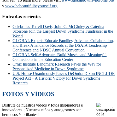
Yourself
. To learn more, please visit
www.globaldownsyndrome.org
y
www.bebeautifulbeyourself.org
.
Entradas recientes
Celebrities Terrell Davis, John C. McGinley & Caterina
Scorsone Join the Largest Down Syndrome Fundraiser in the
World
GLOBAL Experts Educate Families, Advance Collaboration,
and Break Attendance Records at the DSAIA Leadership
Conference and NDSC Annual Convention
GLOBAL Self-Advocates Build Muscle and Meaningful
Connections in the Education Center
Crnic Institute Landmark Research Paves the Way for
Personalized Medicine in Down Syndrome
U.S. House Unanimously Passes DeOndra Dixon INCLUDE
Project Act – A Historic Victory for Down Syndrome
Research
FOTOS Y VÍDEOS
Disfrute de nuestros vídeos y fotos inspiradores e
innovadores. ¡Nuestros niños y autogestores son
hermosos Y brillantes!