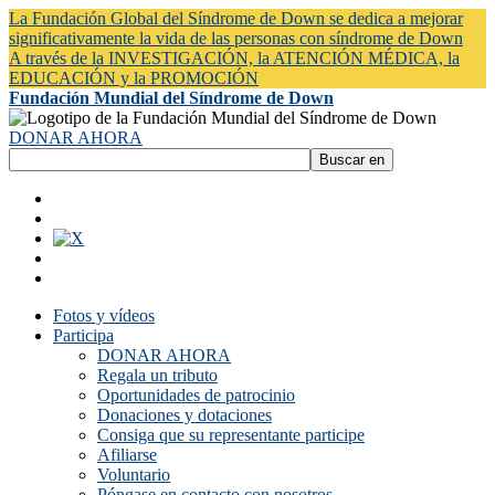
La Fundación Global del Síndrome de Down se dedica a mejorar
significativamente la vida de las personas con síndrome de Down
A través de la INVESTIGACIÓN, la ATENCIÓN MÉDICA, la
EDUCACIÓN y la PROMOCIÓN
Fundación Mundial del Síndrome de Down
DONAR AHORA
Fotos y vídeos
Participa
DONAR AHORA
Regala un tributo
Oportunidades de patrocinio
Donaciones y dotaciones
Consiga que su representante participe
Afiliarse
Voluntario
Póngase en contacto con nosotros