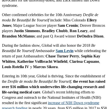
advocates for the differently-abled, and Zack himself has Down
syndrome.
Other confirmed celebrities for the 10th Anniversary
Desfile de
moda Be Beautiful Be Yourself
include: Miss Colorado
Ellery
Jones
; Major League Soccer player
Sam Cronin
; Denver Broncos
players
Justin Simmons
,
Bradley Chubb
,
Ron Leary
, and
Brandon McManus
; and past Q Award winner
DeOndra Dixon
.
During the fashion show, Global will also honor the 2018
Be
Beautiful Be Yourself Ambassador
Sam Levin
while celebrating the
return of past Ambassadors:
Chase Turner Perry
,
Sophia Kay
Whitten
,
Katherine Vollbracht Winfield
,
Clarissa Capuano
,
Louis Rotella IV
y
Marcus Sikora
.
Entering its 10th year, Global is thriving. Since the establishment of
the
Desfile de moda Be Beautiful Be Yourself
,
the event has raised
over $16 million which underwrites life-changing research and
life-saving medical care
. Global’s recent lobbying efforts to
Congress and outreach to the National Institutes of Health (NIH)
resulted in the first significant
increase of NIH Down syndrome
research funding
in nearly 20 years, from $35 million in 2017 to $58