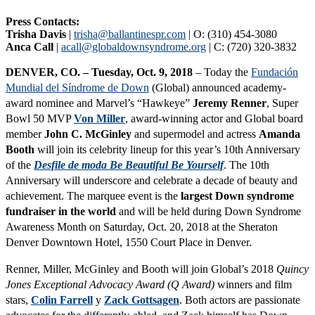
Press Contacts:
Trisha Davis
|
trisha@ballantinespr.com
| O: (310) 454-3080
Anca Call
|
acall@globaldownsyndrome.org
| C: (720) 320-3832
DENVER, CO. – Tuesday, Oct. 9, 2018
– Today the
Fundación
Mundial del Síndrome de Down
(Global) announced academy-
award nominee and Marvel’s “Hawkeye”
Jeremy Renner
, Super
Bowl 50 MVP
Von Miller
, award-winning actor and Global board
member
John C. McGinley
and supermodel and actress
Amanda
Booth
will join its celebrity lineup for this year’s 10th Anniversary
of the
Desfile de moda Be Beautiful Be Yourself
. The 10th
Anniversary will underscore and celebrate a decade of beauty and
achievement. The marquee event is the
largest Down syndrome
fundraiser in the world
and will be held during Down Syndrome
Awareness Month on Saturday, Oct. 20, 2018 at the Sheraton
Denver Downtown Hotel, 1550 Court Place in Denver.
Renner, Miller, McGinley and Booth will join Global’s 2018
Quincy
Jones Exceptional Advocacy Award (Q Award)
winners and film
stars,
Colin Farrell
y
Zack Gottsagen
. Both actors are passionate