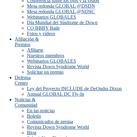
Conferencia sobre los ojos y la visión
Mesa redonda GLOBAL @DSDN
Mesa redonda GLOBAL @NDSC
Webinarios GLOBALES
Día Mundial del Síndrome de Down
CO BBBY Baile
Fotos y vídeos
Afiliación &
Premios
Afiliarse
Nuestros miembros
Webinarios GLOBALES
Revista Down Syndrome World
Solicitar un premio
Defensa
Centro
Ley del Proyecto INCLUDE de DeOndra Dixon
Annual GLOBAL DC Fly-In
Noticias &
Comunidad
En las noticias
Boletín
Comunicados de prensa
Revista Down Syndrome World
Blog