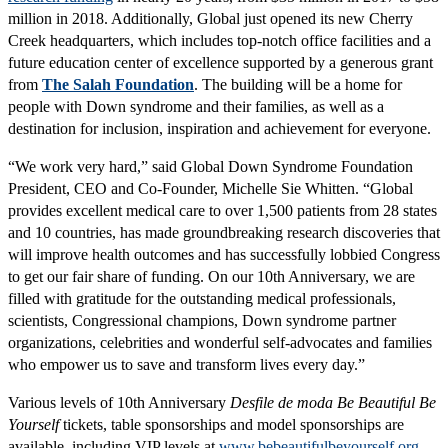
million in 2018. Additionally, Global just opened its new Cherry
Creek headquarters, which includes top-notch office facilities and a
future education center of excellence supported by a generous grant
from
The Salah Foundation
. The building will be a home for
people with Down syndrome and their families, as well as a
destination for inclusion, inspiration and achievement for everyone.
“We work very hard,” said Global Down Syndrome Foundation
President, CEO and Co-Founder, Michelle Sie Whitten. “Global
provides excellent medical care to over 1,500 patients from 28 states
and 10 countries, has made groundbreaking research discoveries that
will improve health outcomes and has successfully lobbied Congress
to get our fair share of funding. On our 10th Anniversary, we are
filled with gratitude for the outstanding medical professionals,
scientists, Congressional champions, Down syndrome partner
organizations, celebrities and wonderful self-advocates and families
who empower us to save and transform lives every day.”
Various levels of 10th Anniversary
Desfile de moda Be Beautiful Be
Yourself
tickets, table sponsorships and model sponsorships are
available, including VIP levels at
www.bebeautifulbeyourself.org.