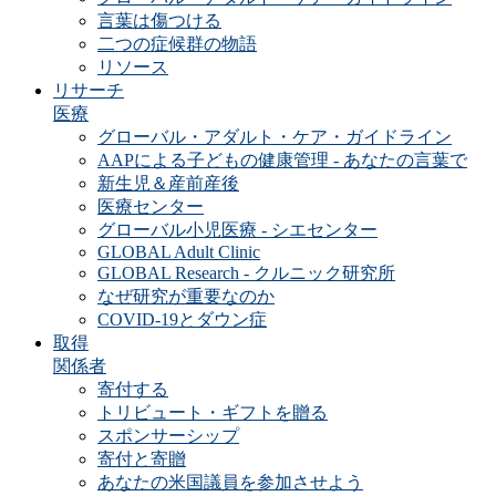
言葉は傷つける
二つの症候群の物語
リソース
リサーチ
医療
グローバル・アダルト・ケア・ガイドライン
AAPによる子どもの健康管理 - あなたの言葉で
新生児＆産前産後
医療センター
グローバル小児医療 - シエセンター
GLOBAL Adult Clinic
GLOBAL Research - クルニック研究所
なぜ研究が重要なのか
COVID-19とダウン症
取得
関係者
寄付する
トリビュート・ギフトを贈る
スポンサーシップ
寄付と寄贈
あなたの米国議員を参加させよう