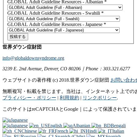
GLOBAL Adult Guideline Resources - Albanian
*
GLOBAL Adult Guideline Resources - Swahili
*
GLOBAL Adult Guideline Resources - Japanese
*
投稿する
世界ダウン症財団
info@globaldownsyndrome.org
3239 E. 2nd Avenue, Denver, CO 80206｜Phone：303.321.6277
ウェブサイトの著作権 (c) 2018.世界ダウン症財団
お問い合わ
無断複写・転載を禁じます。当社は、インターネット上での
プライバシー・ポリシー
|
利用規約
|
リンクポリシー
.
このサイトはreCAPTCHAとGoogle｜によって保護されてい
Japanese
Japanese
English
Albanian
Bengali
Chinese
French
Hindi
Italian
Russian
Spanish (Chile)
Spanish