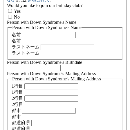
なる
または
さらに詳しく
.
Would you like to join our birthday club?
Yes
No
Person with Down Syndrome's Name
Person with Down Syndrome's Name
名前
名前
ラストネーム
ラストネーム
Person with Down Syndrome's Birthdate
Person with Down Syndrome's Mailing Address
Person with Down Syndrome's Mailing Address
1行目
1行目
2行目
2行目
都市
都市
都道府県
都道府県