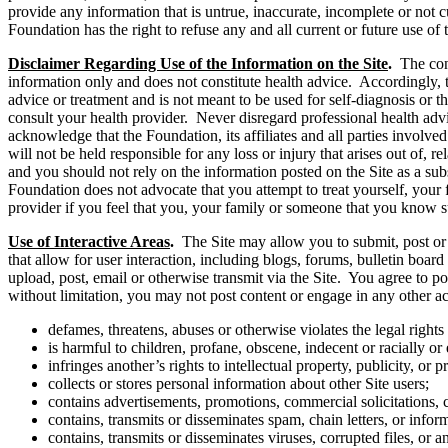
provide any information that is untrue, inaccurate, incomplete or not c
Foundation has the right to refuse any and all current or future use of t
Disclaimer Regarding Use of the Information on the Site
.
The con
information only and does not constitute health advice. Accordingly, th
advice or treatment and is not meant to be used for self-diagnosis or 
consult your health provider. Never disregard professional health adv
acknowledge that the Foundation, its affiliates and all parties involv
will not be held responsible for any loss or injury that arises out of, 
and you should not rely on the information posted on the Site as a sub
Foundation does not advocate that you attempt to treat yourself, yo
provider if you feel that you, your family or someone that you know su
Use of Interactive Areas
.
The Site may allow you to submit, post or 
that allow for user interaction, including blogs, forums, bulletin boar
upload, post, email or otherwise transmit via the Site. You agree to po
without limitation, you may not post content or engage in any other act
defames, threatens, abuses or otherwise violates the legal rights 
is harmful to children, profane, obscene, indecent or racially or 
infringes another’s rights to intellectual property, publicity, or p
collects or stores personal information about other Site users;
contains advertisements, promotions, commercial solicitations, c
contains, transmits or disseminates spam, chain letters, or infor
contains, transmits or disseminates viruses, corrupted files, or