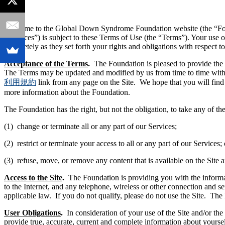
Welcome to the Global Down Syndrome Foundation website (the “Fou
“Services”) is subject to these Terms of Use (the “Terms”). Your use 
completely as they set forth your rights and obligations with respect 
Acceptance of the Terms
.
The Foundation is pleased to provide the 
The Terms may be updated and modified by us from time to time withou
利用規約
link from any page on the Site. We hope that you will find 
more information about the Foundation.
The Foundation has the right, but not the obligation, to take any of th
(1) change or terminate all or any part of our Services;
(2) restrict or terminate your access to all or any part of our Services; 
(3) refuse, move, or remove any content that is available on the Site a
Access to the Site
.
The Foundation is providing you with the informatio
to the Internet, and any telephone, wireless or other connection and s
applicable law. If you do not qualify, please do not use the Site. The 
User Obligations
.
In consideration of your use of the Site and/or the 
provide true, accurate, current and complete information about yoursel