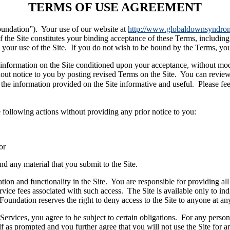
TERMS OF USE AGREEMENT
ndation”). Your use of our website at
http://www.globaldownsyndro
of the Site constitutes your binding acceptance of these Terms, includi
to your use of the Site. If you do not wish to be bound by the Terms, yo
information on the Site conditioned upon your acceptance, without modi
t notice to you by posting revised Terms on the Site. You can review t
the information provided on the Site informative and useful. Please feel
e following actions without providing any prior notice to you:
or
nd any material that you submit to the Site.
n and functionality in the Site. You are responsible for providing all 
ervice fees associated with such access. The Site is available only to in
Foundation reserves the right to deny access to the Site to anyone at any 
Services, you agree to be subject to certain obligations. For any person
f as prompted and you further agree that you will not use the Site for a