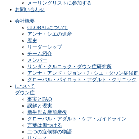
メーリングリストに参加する
お問い合わせ
会社概要
GLOBALについて
アンナ・シエの遺産
歴史
リーダーシップ
チーム紹介
メンバー
リンダ・クルニック・ダウン症研究所
アンナ・アンド・ジョン・J・シエ・ダウン症候群
グローバル・パイロット・アダルト・クリニック
について
ダウン症
事実とFAQ
誤解と現実
新生児＆産前産後
グローバル・アダルト・ケア・ガイドライン
言葉は傷つける
二つの症候群の物語
リソース