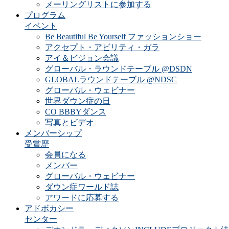
メーリングリストに参加する
プログラム
イベント
Be Beautiful Be Yourself ファッションショー
アクセプト・アビリティ・ガラ
アイ＆ビジョン会議
グローバル・ラウンドテーブル @DSDN
GLOBALラウンドテーブル @NDSC
グローバル・ウェビナー
世界ダウン症の日
CO BBBYダンス
写真とビデオ
メンバーシップ
受賞歴
会員になる
メンバー
グローバル・ウェビナー
ダウン症ワールド誌
アワードに応募する
アドボカシー
センター