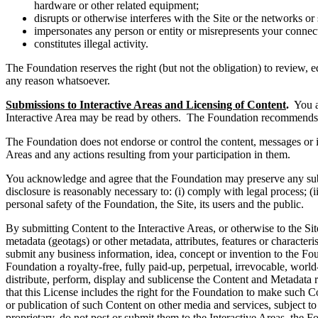
hardware or other related equipment;
disrupts or otherwise interferes with the Site or the networks o
impersonates any person or entity or misrepresents your connectio
constitutes illegal activity.
The Foundation reserves the right (but not the obligation) to review, ed
any reason whatsoever.
Submissions to Interactive Areas and Licensing of Content
.
You ac
Interactive Area may be read by others. The Foundation recommends th
The Foundation does not endorse or control the content, messages or in
Areas and any actions resulting from your participation in them.
You acknowledge and agree that the Foundation may preserve any submis
disclosure is reasonably necessary to: (i) comply with legal process; (ii)
personal safety of the Foundation, the Site, its users and the public.
By submitting Content to the Interactive Areas, or otherwise to the Site
metadata (geotags) or other metadata, attributes, features or characteri
submit any business information, idea, concept or invention to the Fou
Foundation a royalty-free, fully paid-up, perpetual, irrevocable, world
distribute, perform, display and sublicense the Content and Metadata
that this License includes the right for the Foundation to make such C
or publication of such Content on other media and services, subject t
proprietary, do not post or submit them to the Interactive Areas, the 