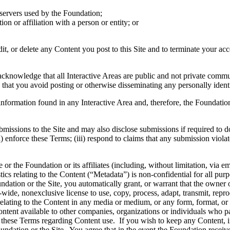
r servers used by the Foundation;
n or affiliation with a person or entity; or
it, or delete any Content you post to this Site and to terminate your acc
knowledge that all Interactive Areas are public and not private commun
at you avoid posting or otherwise disseminating any personally identif
formation found in any Interactive Area and, therefore, the Foundation s
sions to the Site and may also disclose submissions if required to do s
 enforce these Terms; (iii) respond to claims that any submission violates 
 or the Foundation or its affiliates (including, without limitation, via 
stics relating to the Content (“Metadata”) is non-confidential for all pu
ndation or the Site, you automatically grant, or warrant that the owner o
-wide, nonexclusive license to use, copy, process, adapt, transmit, repro
 relating to the Content in any media or medium, or any form, format, 
ontent available to other companies, organizations or individuals who pa
o these Terms regarding Content use. If you wish to keep any Content, i
Foundation or the Site. You agree that in the event the Foundation recei