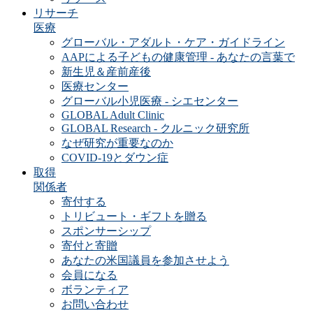
リサーチ
医療
グローバル・アダルト・ケア・ガイドライン
AAPによる子どもの健康管理 - あなたの言葉で
新生児＆産前産後
医療センター
グローバル小児医療 - シエセンター
GLOBAL Adult Clinic
GLOBAL Research - クルニック研究所
なぜ研究が重要なのか
COVID-19とダウン症
取得
関係者
寄付する
トリビュート・ギフトを贈る
スポンサーシップ
寄付と寄贈
あなたの米国議員を参加させよう
会員になる
ボランティア
お問い合わせ