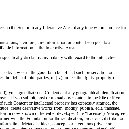
ess to the Site or to any Interactive Area at any time without notice for
ications; therefore, any information or content you post to an
iable information in the Interactive Area.
pecifically disclaims any liability with regard to the Interactive
o by law or in the good faith belief that such preservation or
the rights of third parties; or (iv) protect the rights, property, or
email), you agree that such Content and any geographical identification
rposes. If you submit, post or upload any Content to the Site or if you
f such Content or intellectual property has expressly granted, the
duce, create derivative works from, modify, publish, edit, translate,
or forum now known or hereafter developed (the “License”). You agree
rtner with the Foundation for the syndication, broadcast, distribution
nformation, Metadata, ideas, concepts or inventions private or
ves any royalties, compensation or other payments associated with