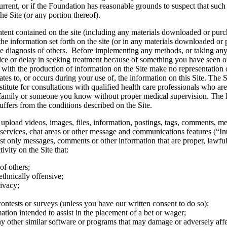
urrent, or if the Foundation has reasonable grounds to suspect that such 
he Site (or any portion thereof).
tent contained on the site (including any materials downloaded or purc
e information set forth on the site (or in any materials downloaded or pu
the diagnosis of others. Before implementing any methods, or taking any 
ice or delay in seeking treatment because of something you have seen on
ed with the production of information on the Site make no representation
relates to, or occurs during your use of, the information on this Site. T
stitute for consultations with qualified health care professionals who a
ur family or someone you know without proper medical supervision. The
ffers from the conditions described on the Site.
upload videos, images, files, information, postings, tags, comments, me
d services, chat areas or other message and communications features (“Int
st only messages, comments or other information that are proper, lawful, 
ivity on the Site that:
of others;
ethnically offensive;
rivacy;
ontests or surveys (unless you have our written consent to do so);
mation intended to assist in the placement of a bet or wager;
 any other similar software or programs that may damage or adversely affe