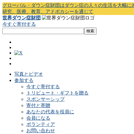
グローバル・ダウン症財団はダウン症の人々の生活を大幅に
研究、医療、教育、アドボカシーを通じて
世界ダウン症財団
今すぐ寄付する
写真とビデオ
参加する
今すぐ寄付する
トリビュート・ギフトを贈る
スポンサーシップ
寄付と寄贈
あなたの代表を役員に
会員になる
ボランティア
お問い合わせ