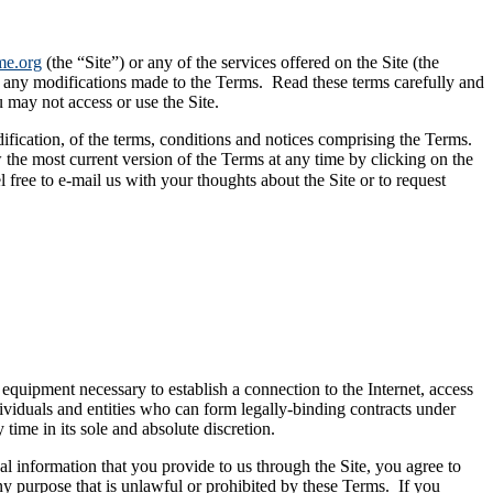
me.org
(the “Site”) or any of the services offered on the Site (the
ng any modifications made to the Terms. Read these terms carefully and
u may not access or use the Site.
fication, of the terms, conditions and notices comprising the Terms.
he most current version of the Terms at any time by clicking on the
 free to e-mail us with your thoughts about the Site or to request
equipment necessary to establish a connection to the Internet, access
dividuals and entities who can form legally-binding contracts under
time in its sole and absolute discretion.
al information that you provide to us through the Site, you agree to
ny purpose that is unlawful or prohibited by these Terms. If you