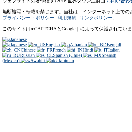
ウェブサイトの著作権 (c) 2018.世界ダウン症財団
お問い合わ
無断複写・転載を禁じます。当社は、インターネット上での
プライバシー・ポリシー
|
利用規約
|
リンクポリシー
.
このサイトはreCAPTCHAとGoogle｜によって保護されてい
Japanese
Japanese
English
Albanian
Bengali
Chinese
French
Hindi
Italian
Russian
Spanish (Chile)
Spanish
(Mexico)
Swahili
Ukrainian