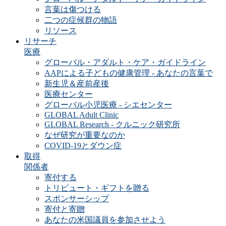
言葉は傷つける
二つの症候群の物語
リソース
リサーチ
医療
グローバル・アダルト・ケア・ガイドライン
AAPによる子どもの健康管理 - あなたの言葉で
新生児＆産前産後
医療センター
グローバル小児医療 - シエセンター
GLOBAL Adult Clinic
GLOBAL Research - クルニック研究所
なぜ研究が重要なのか
COVID-19とダウン症
取得
関係者
寄付する
トリビュート・ギフトを贈る
スポンサーシップ
寄付と寄贈
あなたの米国議員を参加させよう