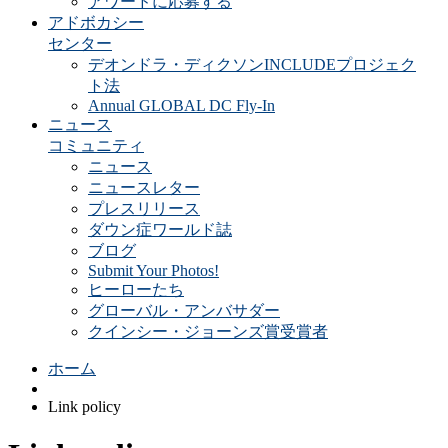
アワードに応募する
アドボカシー
センター
デオンドラ・ディクソンINCLUDEプロジェク
ト法
Annual GLOBAL DC Fly-In
ニュース
コミュニティ
ニュース
ニュースレター
プレスリリース
ダウン症ワールド誌
ブログ
Submit Your Photos!
ヒーローたち
グローバル・アンバサダー
クインシー・ジョーンズ賞受賞者
ホーム
Link policy