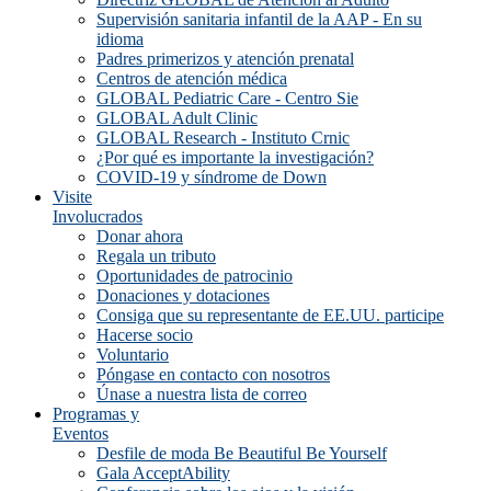
Supervisión sanitaria infantil de la AAP - En su
idioma
Padres primerizos y atención prenatal
Centros de atención médica
GLOBAL Pediatric Care - Centro Sie
GLOBAL Adult Clinic
GLOBAL Research - Instituto Crnic
¿Por qué es importante la investigación?
COVID-19 y síndrome de Down
Visite
Involucrados
Donar ahora
Regala un tributo
Oportunidades de patrocinio
Donaciones y dotaciones
Consiga que su representante de EE.UU. participe
Hacerse socio
Voluntario
Póngase en contacto con nosotros
Únase a nuestra lista de correo
Programas y
Eventos
Desfile de moda Be Beautiful Be Yourself
Gala AcceptAbility