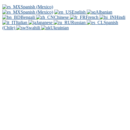
Spanish (Mexico)
Spanish (Mexico)
English
Albanian
Bengali
Chinese
French
Hindi
Italian
Japanese
Russian
Spanish
(Chile)
Swahili
Ukrainian