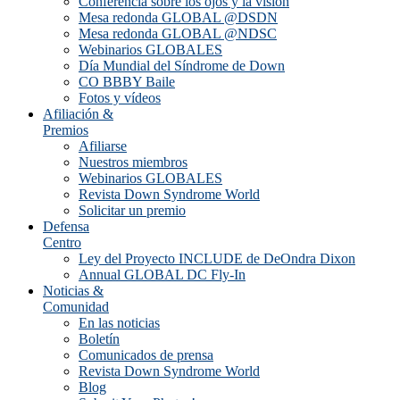
Conferencia sobre los ojos y la visión
Mesa redonda GLOBAL @DSDN
Mesa redonda GLOBAL @NDSC
Webinarios GLOBALES
Día Mundial del Síndrome de Down
CO BBBY Baile
Fotos y vídeos
Afiliación &
Premios
Afiliarse
Nuestros miembros
Webinarios GLOBALES
Revista Down Syndrome World
Solicitar un premio
Defensa
Centro
Ley del Proyecto INCLUDE de DeOndra Dixon
Annual GLOBAL DC Fly-In
Noticias &
Comunidad
En las noticias
Boletín
Comunicados de prensa
Revista Down Syndrome World
Blog