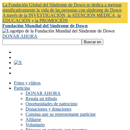
La Fundación Global del Síndrome de Down se dedica a mejorar
significativamente la vida de las personas con síndrome de Down
A través de la INVESTIGACIÓN, la ATENCIÓN MÉDICA, la
EDUCACIÓN y la PROMOCIÓN
Fundación Mundial del Síndrome de Down
DONAR AHORA
Fotos y vídeos
Participa
DONAR AHORA
Regala un tributo
Oportunidades de patrocinio
Donaciones y dotaciones
Consiga que su representante participe
Afiliarse
Voluntario
Póngase en contacto con nosotros