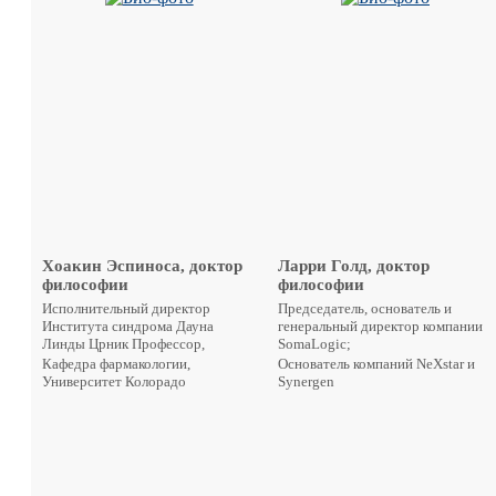
Хоакин Эспиноса, доктор
Ларри Голд, доктор
философии
философии
Исполнительный директор
Председатель, основатель и
Института синдрома Дауна
генеральный директор компании
Линды Црник Профессор,
SomaLogic;
Кафедра фармакологии,
Основатель компаний NeXstar и
Университет Колорадо
Synergen