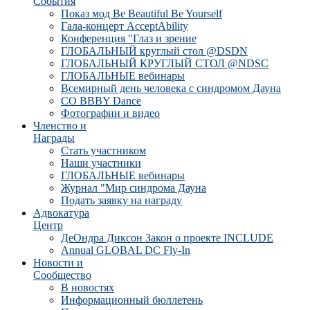
События
Показ мод Be Beautiful Be Yourself
Гала-концерт AcceptAbility
Конференция "Глаз и зрение
ГЛОБАЛЬНЫЙ круглый стол @DSDN
ГЛОБАЛЬНЫЙ КРУГЛЫЙ СТОЛ @NDSC
ГЛОБАЛЬНЫЕ вебинары
Всемирный день человека с синдромом Дауна
CO BBBY Dance
Фотографии и видео
Членство и
Награды
Стать участником
Наши участники
ГЛОБАЛЬНЫЕ вебинары
Журнал "Мир синдрома Дауна
Подать заявку на награду
Адвокатура
Центр
ДеОндра Диксон Закон о проекте INCLUDE
Annual GLOBAL DC Fly-In
Новости и
Сообщество
В новостях
Информационный бюллетень