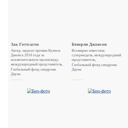
Зак Готтсаген
Беверли Джонсон
Актер, лауреат премии Куинси
Всемирно известная
Джонса 2018 года за
супермодель, международный
исключительную пропаганду,
представитель,
международный представитель,
Глобальный фонд синдрома
Глобальный фонд синдрома
Дауна
Дауна