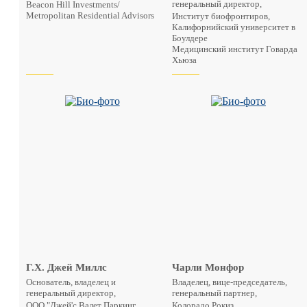
генеральный директор,
Beacon Hill Investments/
Metropolitan Residential Advisors
Институт биофронтиров,
Калифорнийский университет в
Боулдере
Медицинский институт Говарда
Хьюза
Г.Х. Джей Миллс
Чарли Монфор
Основатель, владелец и
Владелец, вице-председатель,
генеральный директор,
генеральный партнер,
ООО "Джей'с Валет Паркинг
Колорадо Рокиз