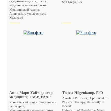
студентов-медиков, Школа
San Diego, CA
медицины, офтальмология
Медицинский кампус
Аншутского университета
Колорадо
Анна Мари Уайт, доктор
Thessa Hilgenkamp, PhD
медицины, FACP, FAAP
Assistant Professor, Department of
Physical Therapy, University of
Клинический доцент медицины и
Nevada
педиатрии;
University of Nevada Las Vegas,
Медицинский работник, Центр