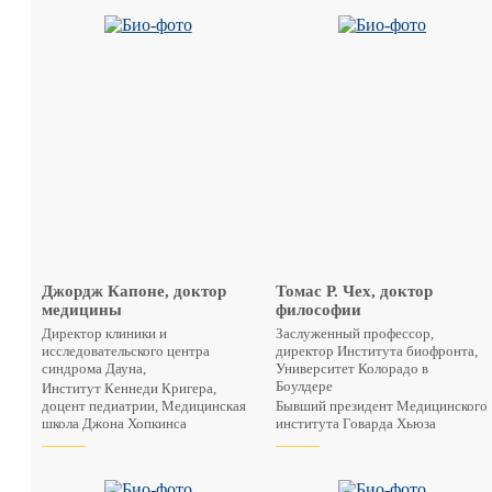
Джордж Капоне, доктор
Томас Р. Чех, доктор
медицины
философии
Директор клиники и
Заслуженный профессор,
исследовательского центра
директор Института биофронта,
синдрома Дауна,
Университет Колорадо в
Боулдере
Институт Кеннеди Кригера,
доцент педиатрии, Медицинская
Бывший президент Медицинского
школа Джона Хопкинса
института Говарда Хьюза