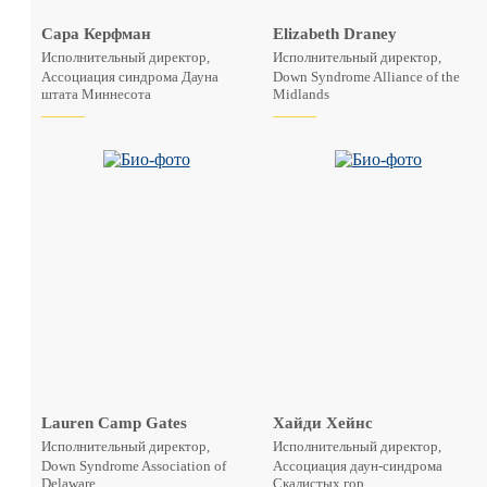
Сара Керфман
Elizabeth Draney
Исполнительный директор,
Исполнительный директор,
Ассоциация синдрома Дауна
Down Syndrome Alliance of the
штата Миннесота
Midlands
Lauren Camp Gates
Хайди Хейнс
Исполнительный директор,
Исполнительный директор,
Down Syndrome Association of
Ассоциация даун-синдрома
Delaware
Скалистых гор