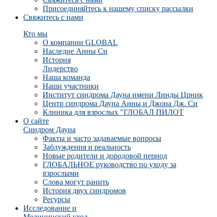
Присоединяйтесь к нашему списку рассылки
Свяжитесь с нами
Кто мы
О компании GLOBAL
Наследие Анны Си
История
Лидерство
Наша команда
Наши участники
Институт синдрома Дауна имени Линды Црник
Центр синдрома Дауна Анны и Джона Дж. Си
Клиника для взрослых "ГЛОБАЛ ПИЛОТ
О сайте
Синдром Дауна
Факты и часто задаваемые вопросы
Заблуждения и реальность
Новые родители и дородовой период
ГЛОБАЛЬНОЕ руководство по уходу за
взрослыми
Слова могут ранить
История двух синдромов
Ресурсы
Исследование и
Медицинский уход