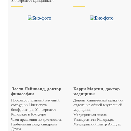
Университет Цинциннати
Лесли Лейнванд, доктор
Барри Мартин, доктор
философии
медицины
Профессор, главный научный
Доцент клинической практики,
сотрудник Института
отделение общей внутренней
биофронтира, Университет
медицины,
Колорадо в Боулдере
Медицинская школа
Член правления по должности,
Университета Колорадо,
Глобальный фонд синдрома
Медицинский центр Аншутц
Дауна