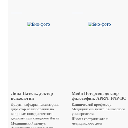
Лина Патель, доктор
Мойя Петерсон, доктор
психологии
философии, APRN, FNP-BC
Доцент кафедры психиатрии;
Клинический профессор,
директор коллаборации по
Медицинский центр Канзасского
вопросам поведенческого
университета,
здоровья при синдроме Дауна
Школы сестринского и
Медицинский кампус
медицинского дела
Аншутского университета