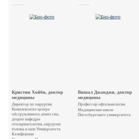
Кристин Хойби, доктор
Вишал Джанджи, доктор
медицины
медицины
Директор по хирургии
Профессор офтальмологии
Комплексного центра
Медицинская школа
обструктивного апноэ сна;
Питтсбургского университета
доцент кафедры
отоларингологии, хирургии
головы и шеи Университета
Калифорнии