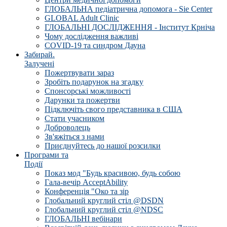
ГЛОБАЛЬНА педіатрична допомога - Sie Center
GLOBAL Adult Clinic
ГЛОБАЛЬНІ ДОСЛІДЖЕННЯ - Інститут Крніча
Чому дослідження важливі
COVID-19 та синдром Дауна
Забирай.
Залучені
Пожертвувати зараз
Зробіть подарунок на згадку
Спонсорські можливості
Дарунки та пожертви
Підключіть свого представника в США
Стати учасником
Доброволець
Зв'яжіться з нами
Приєднуйтесь до нашої розсилки
Програми та
Події
Показ мод "Будь красивою, будь собою
Гала-вечір AcceptAbility
Конференція "Око та зір
Глобальний круглий стіл @DSDN
Глобальний круглий стіл @NDSC
ГЛОБАЛЬНІ вебінари