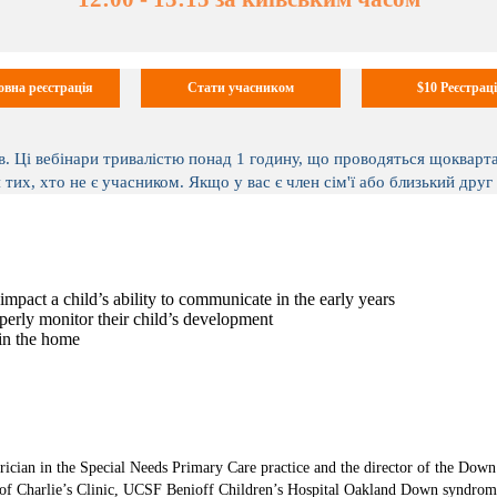
вна реєстрація
Стати учасником
$10 Реєстрац
в. Ці вебінари тривалістю понад 1 годину, що проводяться щокварт
, хто не є учасником. Якщо у вас є член сім'ї або близький друг і
mpact a child’s ability to communicate in the early years
operly monitor their child’s development
 in the home
ician in the Special Needs Primary Care practice and the director of the Dow
 of Charlie’s Clinic, UCSF Benioff Children’s Hospital Oakland Down syndrome