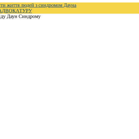
ти життя людей з синдромом Дауна
 АДВОКАТУРУ