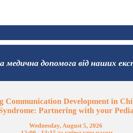
 медична допомога від наших екс
g Communication Development in Chi
yndrome: Partnering with your Pedia
Wednesday, August 5, 2026
12:00 - 13:15 за київським часом