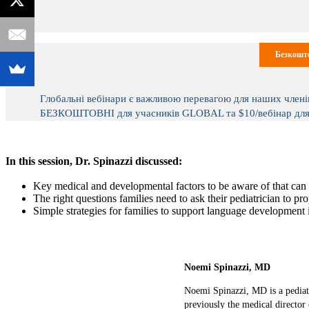
Безкошто
Глобальні вебінари є важливою перевагою для наших члені
БЕЗКОШТОВНІ для учасників GLOBAL та $10/вебінар для тих
In this session, Dr. Spinazzi discussed:
Key medical and developmental factors to be aware of that can i
The right questions families need to ask their pediatrician to pr
Simple strategies for families to support language development
Noemi Spinazzi, MD
Noemi Spinazzi, MD is a pediatr
previously the medical director