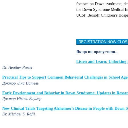
focused on Down syndrome, deve
the Down Syndrome Medical Inte
UCSF Benioff Children’s Hospi
REGISTRATION NOW CLOS
Якщо ви пропустили...
Listen and Learn: Unlocking 
Dr. Heather Porter
Practical Tips to Support Common Behavioral Challenges in School A
Доктор Ліна Патель
Early Development and Behavior in Down Syndrome: Updates in Research
Доктор Ніколь Баумер
New Clinical Trials Targeting Alzheimer’s Disease in People with Down
Dr. Michael S. Rafii