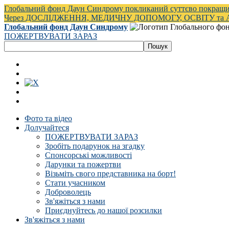
Глобальний фонд Даун Синдрому покликаний суттєво покращи
Через ДОСЛІДЖЕННЯ, МЕДИЧНУ ДОПОМОГУ, ОСВІТУ та
Глобальний фонд Даун Синдрому
ПОЖЕРТВУВАТИ ЗАРАЗ
Фото та відео
Долучайтеся
ПОЖЕРТВУВАТИ ЗАРАЗ
Зробіть подарунок на згадку
Спонсорські можливості
Дарунки та пожертви
Візьміть свого представника на борт!
Стати учасником
Доброволець
Зв'яжіться з нами
Приєднуйтесь до нашої розсилки
Зв'яжіться з нами