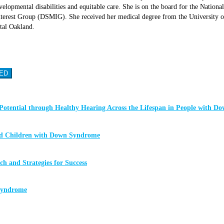
lopmental disabilities and equitable care. She is on the board for the Nati
rest Group (DSMIG). She received her medical degree from the University of 
tal Oakland.
ED
Potential through Healthy Hearing Across the Lifespan in People with 
ged Children with Down Syndrome
 and Strategies for Success
 Syndrome