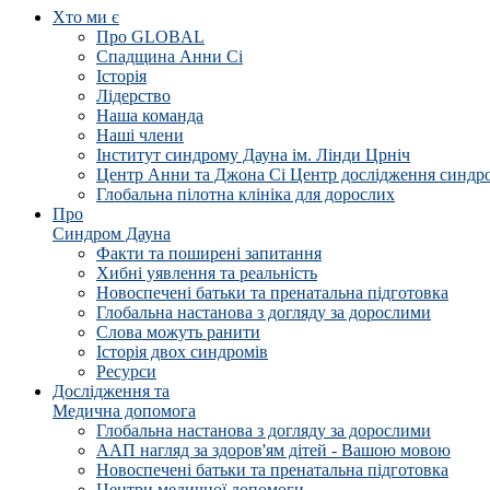
Хто ми є
Про GLOBAL
Спадщина Анни Сі
Історія
Лідерство
Наша команда
Наші члени
Інститут синдрому Дауна ім. Лінди Црніч
Центр Анни та Джона Сі Центр дослідження синдр
Глобальна пілотна клініка для дорослих
Про
Синдром Дауна
Факти та поширені запитання
Хибні уявлення та реальність
Новоспечені батьки та пренатальна підготовка
Глобальна настанова з догляду за дорослими
Слова можуть ранити
Історія двох синдромів
Ресурси
Дослідження та
Медична допомога
Глобальна настанова з догляду за дорослими
ААП нагляд за здоров'ям дітей - Вашою мовою
Новоспечені батьки та пренатальна підготовка
Центри медичної допомоги