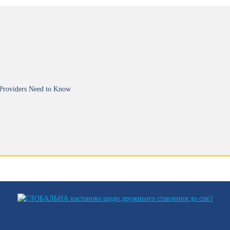
 Providers Need to Know
йних ГЛОБАЛЬНИХ рекомендацій з медичної допомоги дорослим з синдр