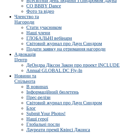
Всесвітній день людини з синдромом Дауна
CO BBBY Dance
Фото та відео
Членство та
Нагороди
Стати учасником
Наші члени
ГЛОБАЛЬНІ вебінари
Світовий журнал про Даун Синдром
Подати заявку на отримання нагороди
Адвокація
Центр
ДеОндра Діксон Закон про проект INCLUDE
Annual GLOBAL DC Fly-In
Новини та
Спільнота
В новинах
Інформаційний бюлетень
Прес-релізи
Світовий журнал про Даун Синдром
Блог
Submit Your Photos!
Наші герої
Глобальні посли
Лауреати премії Квінсі Джонса