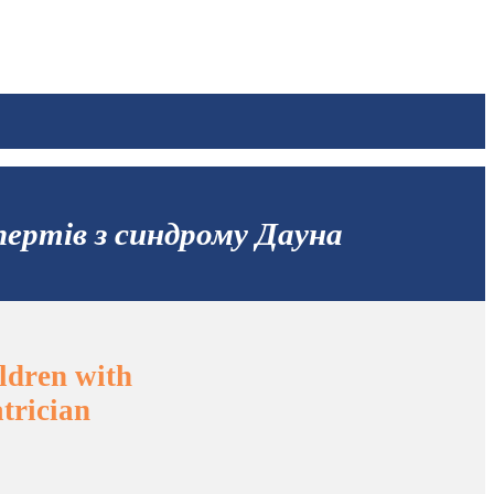
пертів з синдрому Дауна
ldren with
trician