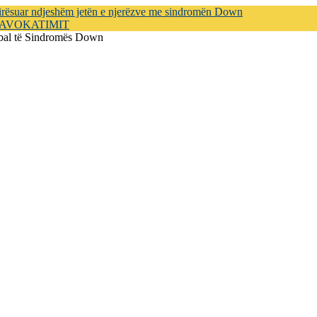
mirësuar ndjeshëm jetën e njerëzve me sindromën Down
e AVOKATIMIT