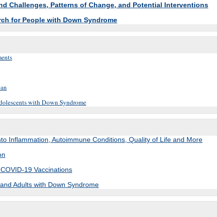
Challenges, Patterns of Change, and Potential Interventions
arch for People with Down Syndrome
ments
pan
Adolescents with Down Syndrome
into Inflammation, Autoimmune Conditions, Quality of Life and More
on
 COVID-19 Vaccinations
ns and Adults with Down Syndrome