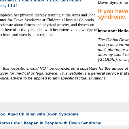
Down Syndrome
ies, LLC
If you hav
mpleted her physical therapy training at the Anna and John
syndrome, t
enter for Down Syndrome at Children’s Hospital Colorado.
ssionate about fitness and physical activity, and thrives on
her love of activity coupled with her extensive knowledge of
Important Notic
science and exercise prescription.
The Global Down
acting as your me
mail, phone, or 
attorney-client 
(GLOBAL), or any
m this website, should NOT be considered a substitute for the advice
wyer for medical or legal advice. This website is a general service that
cal advice to be applied to any specific factual situations.
chool Aged Children with Down Syndrome
 Across the Lifespan in People with Down Syndrome