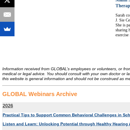
Therap
Sarah co
J. Sie C
She is pa
sharing 
exercise 
Information received from GLOBAL’s employees or volunteers, or fro
medical or legal advice. You should consult with your own doctor or la
this website is general information and should not be construed as medi
GLOBAL Webinars Archive
2026
Practical Tips to Support Common Behavioral Challenges in S
Listen and Learn: Unlocking Potential through Healthy Hearing