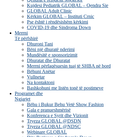
Kujdesi Pediatrik GLOBAL – Qendra Sie
GLOBAL Adult Clinic
Kërkim GLOBAL – Instituti Crnic
Pse është i rëndësishëm kërkimi
COVID-19 dhe Sindroma Down
Merrni
Të përfshirë
Dhuroni Tani
Bëni një dhuratë nderimi
Mundësitë e sponsorizimit
Dhuratat dhe Dhuratat
Merrni përfaqësuesin tuaj të SHBA në bord
Bëhuni Anëtar
Vullnetar
Na kontaktoni
Bashkohuni me listën tonë të postimeve
Programet dhe
Ngjarjet
Bëhu i Bukur Behu Vetë Show Fashion
Gala e pranueshmërisë
Konferenca e Syrit dhe Vizionit
Tryeza GLOBAL @DSDN
Tryeza GLOBAL @NDSC
Webinare GLOBAL