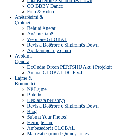
Dita Botërore e Sindromës Down
CO BBBY Dance
Foto & Video
Anëtarësimi &
Çmimet
Bëhuni Anëtar
Anëtarët tanë
Webinare GLOBAL
Revista Botërore e Sindromës Down
Aplikoni për një çmim
Avokimi
Qendra
DeOndra Dixon PËRFSHIJ Akti i Projektit
Annual GLOBAL DC Fly-In
Lajme &
Komuniteti
Në Lajme
Buletini
Deklarata për shtyp
Revista Botërore e Sindromës Down
Blog
Submit Your Photos!
Heronjtë tanë
Ambasadorët GLOBAL
Marrësit e çmimit Quincy Jones