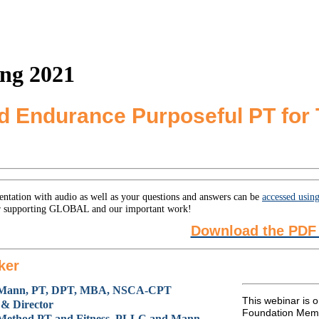
ng 2021
and Endurance Purposeful PT fo
entation with audio as well as your questions and answers can be
accessed usi
 supporting GLOBAL and our important work!
Download the PDF 
ker
 Mann, PT, DPT, MBA, NSCA-CPT
This webinar is 
& Director
Foundation Memb
ethod PT and Fitness, PLLC and Mann