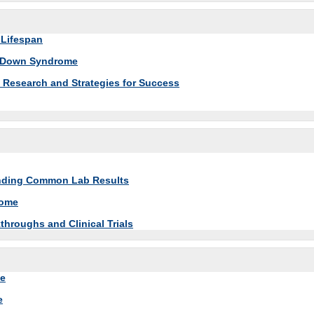
 Lifespan
th Down Syndrome
Research and Strategies for Success
tanding Common Lab Results
rome
roughs and Clinical Trials
me
e