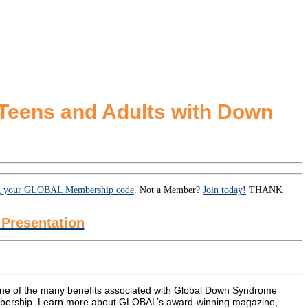
r Teens and Adults with Down
ng your GLOBAL Membership code
. Not a Member?
Join today!
THANK
Presentation
one of the many benefits associated with Global Down Syndrome
ership. Learn more about GLOBAL’s award-winning magazine,