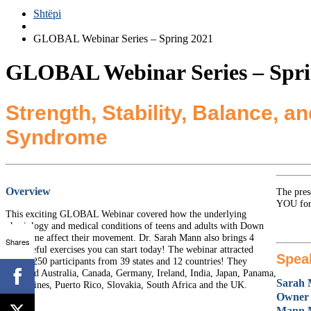
Shtëpi
GLOBAL Webinar Series – Spring 2021
GLOBAL Webinar Series – Spri
Strength, Stability, Balance, 
Syndrome
Overview
The pres
YOU for
This exciting GLOBAL Webinar covered how the underlying
physiology and medical conditions of teens and adults with Down
syndrome affect their movement. Dr. Sarah Mann also brings 4
Shares
purposeful exercises you can start today! The webinar attracted
Spea
nearly 250 participants from 39 states and 12 countries! They
included Australia, Canada, Germany, Ireland, India, Japan, Panama,
Sarah
Philippines, Puerto Rico, Slovakia, South Africa and the UK.
Owner 
Mann M