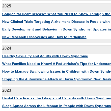
2025
Congenital Heart Disease: What You Need to Know Through the
New Clinical Trials Targeting Alzheimer's Disease in People wi
Early Development and Behavior in Down Syndrome: Updates in 
New Research Discoveries and How to Participate
2024
Healthy Sexuality and Adults with Down Syndrome
What Families Need to Know! A Pediatrician’s Tips for Unders
How to Manage Swallowing Issues in Children with Down Synd
Stopping the Autoimmune Attack in Down Syndrome: New Breakth
2023
Dental Care Across the Lifespan of Patients with Down Syndro
Sleep Apnea Across the Lifespan in People
with Down Syndrom