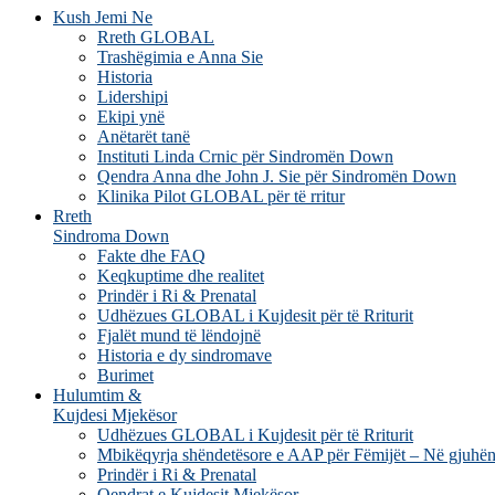
Kush Jemi Ne
Rreth GLOBAL
Trashëgimia e Anna Sie
Historia
Lidershipi
Ekipi ynë
Anëtarët tanë
Instituti Linda Crnic për Sindromën Down
Qendra Anna dhe John J. Sie për Sindromën Down
Klinika Pilot GLOBAL për të rritur
Rreth
Sindroma Down
Fakte dhe FAQ
Keqkuptime dhe realitet
Prindër i Ri & Prenatal
Udhëzues GLOBAL i Kujdesit për të Rriturit
Fjalët mund të lëndojnë
Historia e dy sindromave
Burimet
Hulumtim &
Kujdesi Mjekësor
Udhëzues GLOBAL i Kujdesit për të Rriturit
Mbikëqyrja shëndetësore e AAP për Fëmijët – Në gjuhën
Prindër i Ri & Prenatal
Qendrat e Kujdesit Mjekësor