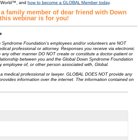
 World™, and
how to become a GLOBAL Member today
.
e a family member of dear friend with Down
his webinar is for you!
e
 Syndrome Foundation’s employees and/or volunteers are NOT
dical professional or attorney. Responses you receive via electronic
in any other manner DO NOT create or constitute a doctor-patient or
relationship between you and the Global Down Syndrome Foundation
 employee of, or other person associated with, Global.
 of a medical professional or lawyer. GLOBAL DOES NOT provide any
 provides information over the internet. The information contained on