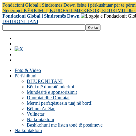
Fondacioni Global i Sindromës Down është i përkushtuar për të për
Nëpërmjet KËRKIMIT, KUJDESIT MJEKËSOR, EDUKIMIT dh
Fondacioni Global i Sindromës Down
DHURONI TANI
Foto & Video
Përfshihuni
DHURONI TANI
Bëni një dhuratë nderimi
Mundësitë e sponsorizimit
Dhuratat dhe Dhuratat
Merrni përfaqësuesin tuaj në bord!
Bëhuni Anëtar
Vullnetar
Na kontaktoni
Bashkohuni me listën tonë të postimeve
Na kontaktoni