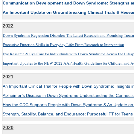
Communication Development and Down Syndrome: Strengths and 
An Important Update on Groundbreaking Clinical Trials & Rese
2022
Down Syndrome Regression Disorder: The Latest Research and Promising Treat
Executive Function Skills in Everyday Life: From Research to Intervention
Eye Research & Eye Care for Individuals with Down Syndrome Across the Lifes
Important Updates to the NEW 2022 AAP Health Guidelines for Children and 
2021
An Important Clinical Trial for People with Down Syndrome: Insights 
Alzheimer’s Disease in Down Syndrome Understanding the Connecti
How the CDC Supports People with Down Syndrome & An Update on
Strength, Stability, Balance, and Endurance: Purposeful PT for Tee
2020